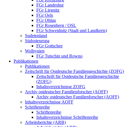
FGr Landeshut
FGr Liegnitz
FGr Oels
FGr Ohlau
FGr Rosenberg / OSL
FGr Schweidnitz (Stadt und Landkreis)
Sudetenland
Südosteuropa
FGr Gottschee
Wolhynien
FGr Tutschin und Rowno
Publikationen
Publikationen
Zeitschrift für Ostdeutsche Familiengeschichte (ZOFG)
Zeitschrift für Ostdeutsche Familiengeschichte
(ZOFG)
Inhaltsverzeichnisse ZOFG
Archiv ostdeutscher Familienforscher (AOFF)
Archiv ostdeutscher Familienforscher (AOFF)
Inhaltsverzeichnisse AOFF
Schriftenreihe
Schriftenreihe
Inhaltsverzeichnisse Schriftenreihe
Arbeitsberichte (ARB)