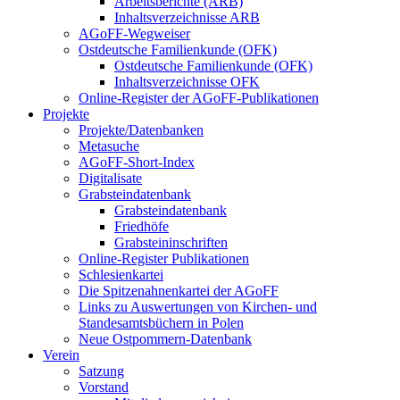
Arbeitsberichte (ARB)
Inhaltsverzeichnisse ARB
AGoFF-Wegweiser
Ostdeutsche Familienkunde (OFK)
Ostdeutsche Familienkunde (OFK)
Inhaltsverzeichnisse OFK
Online-Register der AGoFF-Publikationen
Projekte
Projekte/Datenbanken
Metasuche
AGoFF-Short-Index
Digitalisate
Grabsteindatenbank
Grabsteindatenbank
Friedhöfe
Grabsteininschriften
Online-Register Publikationen
Schlesienkartei
Die Spitzenahnenkartei der AGoFF
Links zu Auswertungen von Kirchen- und
Standesamtsbüchern in Polen
Neue Ostpommern-Datenbank
Verein
Satzung
Vorstand