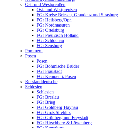
Ost- und Westpreußen
Ost- und Westpreußen
FGr Kreise Briesen, Graudenz und Strasburg
FGr Heilsberg/Opr.
FGr Nordmasuren
FGr Ortelsburg
FGr Preußisch Holland
FGr Schlochau
FGr Sensburg
Pommern
Posen
Posen
FGr Böhmische Brüder
FGr Fraustadt
FGr Kempen i. Posen
Russlanddeutsche
Schlesien
Schlesien
FGr Breslau
FGr Brieg
FGr Goldberg-Haynau
FGr Groß Strehlitz
FGr Grünberg und Freystadt
FGr Hirschberg & Löwenberg
FGr Kreuzburg