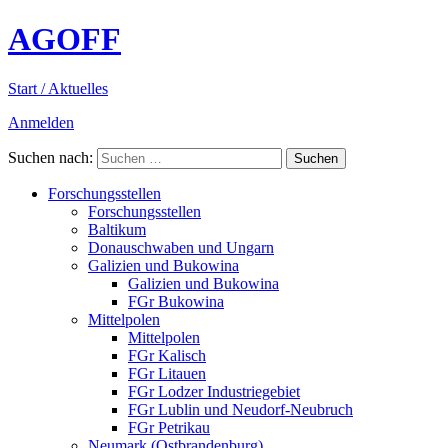
AGOFF
Start / Aktuelles
Anmelden
Suchen nach:
Forschungsstellen
Forschungsstellen
Baltikum
Donauschwaben und Ungarn
Galizien und Bukowina
Galizien und Bukowina
FGr Bukowina
Mittelpolen
Mittelpolen
FGr Kalisch
FGr Litauen
FGr Lodzer Industriegebiet
FGr Lublin und Neudorf-Neubruch
FGr Petrikau
Neumark (Ostbrandenburg)