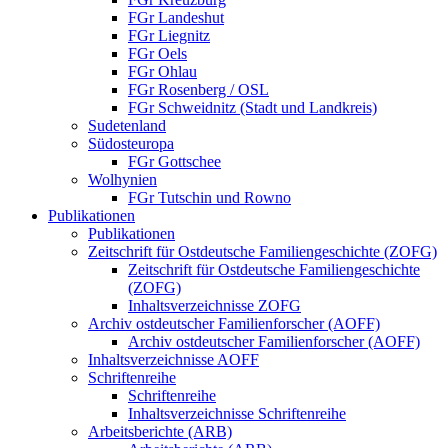
FGr Landeshut
FGr Liegnitz
FGr Oels
FGr Ohlau
FGr Rosenberg / OSL
FGr Schweidnitz (Stadt und Landkreis)
Sudetenland
Südosteuropa
FGr Gottschee
Wolhynien
FGr Tutschin und Rowno
Publikationen
Publikationen
Zeitschrift für Ostdeutsche Familiengeschichte (ZOFG)
Zeitschrift für Ostdeutsche Familiengeschichte
(ZOFG)
Inhaltsverzeichnisse ZOFG
Archiv ostdeutscher Familienforscher (AOFF)
Archiv ostdeutscher Familienforscher (AOFF)
Inhaltsverzeichnisse AOFF
Schriftenreihe
Schriftenreihe
Inhaltsverzeichnisse Schriftenreihe
Arbeitsberichte (ARB)