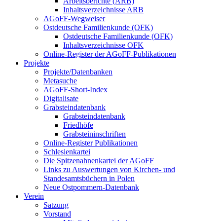
Arbeitsberichte (ARB)
Inhaltsverzeichnisse ARB
AGoFF-Wegweiser
Ostdeutsche Familienkunde (OFK)
Ostdeutsche Familienkunde (OFK)
Inhaltsverzeichnisse OFK
Online-Register der AGoFF-Publikationen
Projekte
Projekte/Datenbanken
Metasuche
AGoFF-Short-Index
Digitalisate
Grabsteindatenbank
Grabsteindatenbank
Friedhöfe
Grabsteininschriften
Online-Register Publikationen
Schlesienkartei
Die Spitzenahnenkartei der AGoFF
Links zu Auswertungen von Kirchen- und
Standesamtsbüchern in Polen
Neue Ostpommern-Datenbank
Verein
Satzung
Vorstand