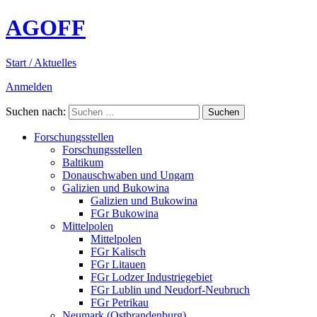
AGOFF
Start / Aktuelles
Anmelden
Suchen nach:
Forschungsstellen
Forschungsstellen
Baltikum
Donauschwaben und Ungarn
Galizien und Bukowina
Galizien und Bukowina
FGr Bukowina
Mittelpolen
Mittelpolen
FGr Kalisch
FGr Litauen
FGr Lodzer Industriegebiet
FGr Lublin und Neudorf-Neubruch
FGr Petrikau
Neumark (Ostbrandenburg)