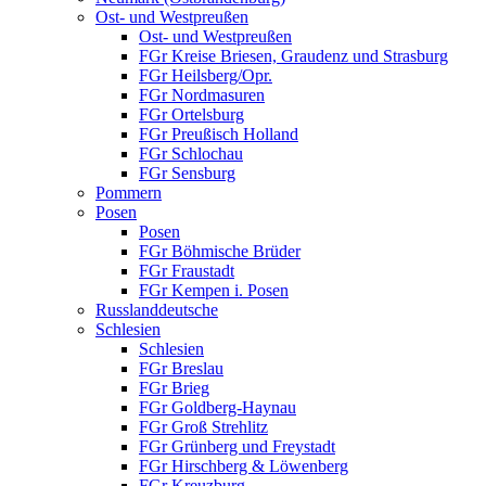
Ost- und Westpreußen
Ost- und Westpreußen
FGr Kreise Briesen, Graudenz und Strasburg
FGr Heilsberg/Opr.
FGr Nordmasuren
FGr Ortelsburg
FGr Preußisch Holland
FGr Schlochau
FGr Sensburg
Pommern
Posen
Posen
FGr Böhmische Brüder
FGr Fraustadt
FGr Kempen i. Posen
Russlanddeutsche
Schlesien
Schlesien
FGr Breslau
FGr Brieg
FGr Goldberg-Haynau
FGr Groß Strehlitz
FGr Grünberg und Freystadt
FGr Hirschberg & Löwenberg
FGr Kreuzburg