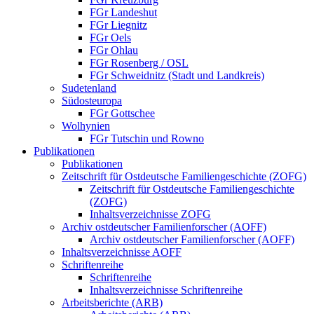
FGr Landeshut
FGr Liegnitz
FGr Oels
FGr Ohlau
FGr Rosenberg / OSL
FGr Schweidnitz (Stadt und Landkreis)
Sudetenland
Südosteuropa
FGr Gottschee
Wolhynien
FGr Tutschin und Rowno
Publikationen
Publikationen
Zeitschrift für Ostdeutsche Familiengeschichte (ZOFG)
Zeitschrift für Ostdeutsche Familiengeschichte
(ZOFG)
Inhaltsverzeichnisse ZOFG
Archiv ostdeutscher Familienforscher (AOFF)
Archiv ostdeutscher Familienforscher (AOFF)
Inhaltsverzeichnisse AOFF
Schriftenreihe
Schriftenreihe
Inhaltsverzeichnisse Schriftenreihe
Arbeitsberichte (ARB)