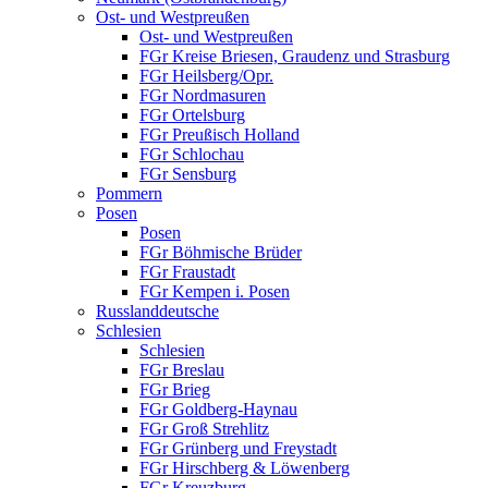
Ost- und Westpreußen
Ost- und Westpreußen
FGr Kreise Briesen, Graudenz und Strasburg
FGr Heilsberg/Opr.
FGr Nordmasuren
FGr Ortelsburg
FGr Preußisch Holland
FGr Schlochau
FGr Sensburg
Pommern
Posen
Posen
FGr Böhmische Brüder
FGr Fraustadt
FGr Kempen i. Posen
Russlanddeutsche
Schlesien
Schlesien
FGr Breslau
FGr Brieg
FGr Goldberg-Haynau
FGr Groß Strehlitz
FGr Grünberg und Freystadt
FGr Hirschberg & Löwenberg
FGr Kreuzburg