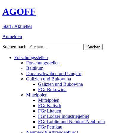
AGOFF
Start / Aktuelles
Anmelden
Suchen nach:
Forschungsstellen
Forschungsstellen
Baltikum
Donauschwaben und Ungarn
Galizien und Bukowina
Galizien und Bukowina
FGr Bukowina
Mittelpolen
Mittelpolen
FGr Kalisch
FGr Litauen
FGr Lodzer Industriegebiet
FGr Lublin und Neudorf-Neubruch
FGr Petrikau
Neumark (Ostbrandenburg)