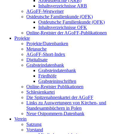
Arbeitsberichte (ARB)
Inhaltsverzeichnisse ARB
AGoFF-Wegweiser
Ostdeutsche Familienkunde (OFK)
Ostdeutsche Familienkunde (OFK)
Inhaltsverzeichnisse OFK
Online-Register der AGoFF-Publikationen
Projekte
Projekte/Datenbanken
Metasuche
AGoFF-Short-Index
Digitalisate
Grabsteindatenbank
Grabsteindatenbank
Friedhöfe
Grabsteininschriften
Online-Register Publikationen
Schlesienkartei
Die Spitzenahnenkartei der AGoFF
Links zu Auswertungen von Kirchen- und
Standesamtsbüchern in Polen
Neue Ostpommern-Datenbank
Verein
Satzung
Vorstand