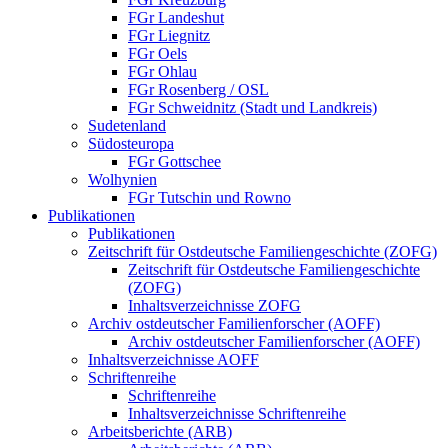
FGr Landeshut
FGr Liegnitz
FGr Oels
FGr Ohlau
FGr Rosenberg / OSL
FGr Schweidnitz (Stadt und Landkreis)
Sudetenland
Südosteuropa
FGr Gottschee
Wolhynien
FGr Tutschin und Rowno
Publikationen
Publikationen
Zeitschrift für Ostdeutsche Familiengeschichte (ZOFG)
Zeitschrift für Ostdeutsche Familiengeschichte
(ZOFG)
Inhaltsverzeichnisse ZOFG
Archiv ostdeutscher Familienforscher (AOFF)
Archiv ostdeutscher Familienforscher (AOFF)
Inhaltsverzeichnisse AOFF
Schriftenreihe
Schriftenreihe
Inhaltsverzeichnisse Schriftenreihe
Arbeitsberichte (ARB)