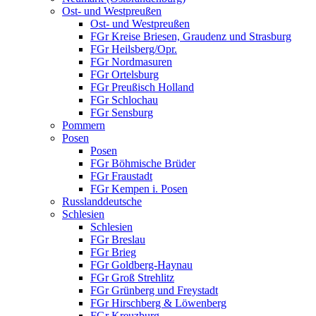
Ost- und Westpreußen
Ost- und Westpreußen
FGr Kreise Briesen, Graudenz und Strasburg
FGr Heilsberg/Opr.
FGr Nordmasuren
FGr Ortelsburg
FGr Preußisch Holland
FGr Schlochau
FGr Sensburg
Pommern
Posen
Posen
FGr Böhmische Brüder
FGr Fraustadt
FGr Kempen i. Posen
Russlanddeutsche
Schlesien
Schlesien
FGr Breslau
FGr Brieg
FGr Goldberg-Haynau
FGr Groß Strehlitz
FGr Grünberg und Freystadt
FGr Hirschberg & Löwenberg
FGr Kreuzburg