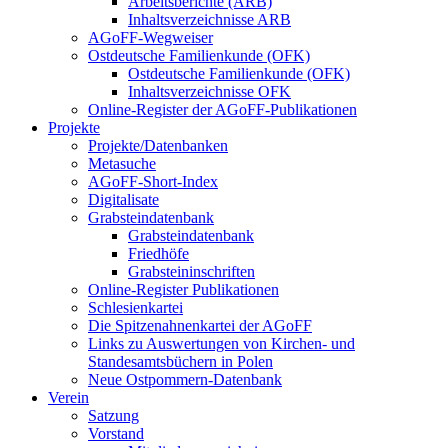
Arbeitsberichte (ARB)
Inhaltsverzeichnisse ARB
AGoFF-Wegweiser
Ostdeutsche Familienkunde (OFK)
Ostdeutsche Familienkunde (OFK)
Inhaltsverzeichnisse OFK
Online-Register der AGoFF-Publikationen
Projekte
Projekte/Datenbanken
Metasuche
AGoFF-Short-Index
Digitalisate
Grabsteindatenbank
Grabsteindatenbank
Friedhöfe
Grabsteininschriften
Online-Register Publikationen
Schlesienkartei
Die Spitzenahnenkartei der AGoFF
Links zu Auswertungen von Kirchen- und
Standesamtsbüchern in Polen
Neue Ostpommern-Datenbank
Verein
Satzung
Vorstand