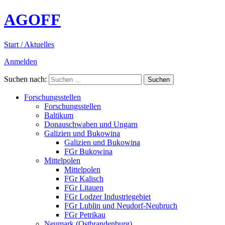
AGOFF
Start / Aktuelles
Anmelden
Suchen nach:
Forschungsstellen
Forschungsstellen
Baltikum
Donauschwaben und Ungarn
Galizien und Bukowina
Galizien und Bukowina
FGr Bukowina
Mittelpolen
Mittelpolen
FGr Kalisch
FGr Litauen
FGr Lodzer Industriegebiet
FGr Lublin und Neudorf-Neubruch
FGr Petrikau
Neumark (Ostbrandenburg)