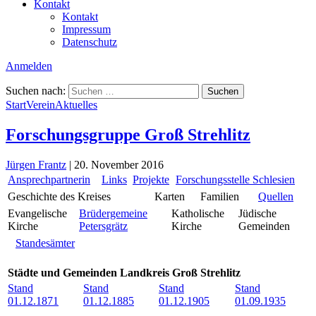
Kontakt
Kontakt
Impressum
Datenschutz
Anmelden
Suchen nach:
Start
Verein
Aktuelles
Forschungsgruppe Groß Strehlitz
Jürgen Frantz
|
20. November 2016
Ansprechpartnerin
Links
Projekte
Forschungsstelle Schlesien
Geschichte des Kreises
Karten
Familien
Quellen
Evangelische
Brüdergemeine
Katholische
Jüdische
Kirche
Petersgrätz
Kirche
Gemeinden
Standesämter
Städte und Gemeinden Landkreis Groß Strehlitz
Stand
Stand
Stand
Stand
01.12.1871
01.12.1885
01.12.1905
01.09.1935