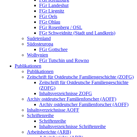
FGr Landeshut
FGr Liegnitz
FGr Oels
FGr Ohlau
FGr Rosenberg / OSL
FGr Schweidnitz (Stadt und Landkreis)
Sudetenland
Südosteuropa
FGr Gottschee
Wolhynien
FGr Tutschin und Rowno
Publikationen
Publikationen
Zeitschrift für Ostdeutsche Familiengeschichte (ZOFG)
Zeitschrift für Ostdeutsche Familiengeschichte
(ZOFG)
Inhaltsverzeichnisse ZOFG
Archiv ostdeutscher Familienforscher (AOFF)
Archiv ostdeutscher Familienforscher (AOFF)
Inhaltsverzeichnisse AOFF
Schriftenreihe
Schriftenreihe
Inhaltsverzeichnisse Schriftenreihe
Arbeitsberichte (ARB)