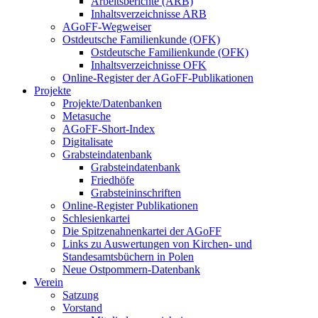
Arbeitsberichte (ARB)
Inhaltsverzeichnisse ARB
AGoFF-Wegweiser
Ostdeutsche Familienkunde (OFK)
Ostdeutsche Familienkunde (OFK)
Inhaltsverzeichnisse OFK
Online-Register der AGoFF-Publikationen
Projekte
Projekte/Datenbanken
Metasuche
AGoFF-Short-Index
Digitalisate
Grabsteindatenbank
Grabsteindatenbank
Friedhöfe
Grabsteininschriften
Online-Register Publikationen
Schlesienkartei
Die Spitzenahnenkartei der AGoFF
Links zu Auswertungen von Kirchen- und
Standesamtsbüchern in Polen
Neue Ostpommern-Datenbank
Verein
Satzung
Vorstand