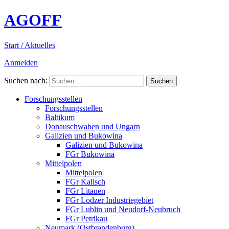
AGOFF
Start / Aktuelles
Anmelden
Suchen nach:
Forschungsstellen
Forschungsstellen
Baltikum
Donauschwaben und Ungarn
Galizien und Bukowina
Galizien und Bukowina
FGr Bukowina
Mittelpolen
Mittelpolen
FGr Kalisch
FGr Litauen
FGr Lodzer Industriegebiet
FGr Lublin und Neudorf-Neubruch
FGr Petrikau
Neumark (Ostbrandenburg)