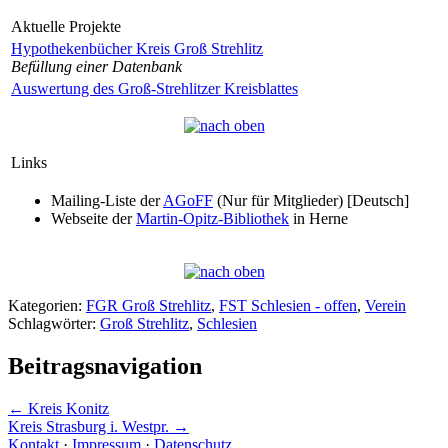
Aktuelle Projekte
Hypothekenbücher Kreis Groß Strehlitz
Befüllung einer Datenbank
Auswertung des Groß-Strehlitzer Kreisblattes
Links
Mailing-Liste der
AGoFF
(Nur für Mitglieder) [Deutsch]
Webseite der
Martin-Opitz-Bibliothek
in Herne
Kategorien:
FGR Groß Strehlitz
,
FST Schlesien - offen
,
Verein
Schlagwörter:
Groß Strehlitz
,
Schlesien
Beitragsnavigation
←
Kreis Konitz
Kreis Strasburg i. Westpr.
→
Kontakt
·
Impressum
·
Datenschutz