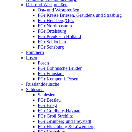
Ost- und Westpreußen
Ost- und Westpreußen
FGr Kreise Briesen, Graudenz und Strasburg
FGr Heilsberg/Opr.
FGr Nordmasuren
FGr Ortelsburg
FGr Preußisch Holland
FGr Schlochau
FGr Sensburg
Pommern
Posen
Posen
FGr Böhmische Brüder
FGr Fraustadt
FGr Kempen i. Posen
Russlanddeutsche
Schlesien
Schlesien
FGr Breslau
FGr Brieg
FGr Goldberg-Haynau
FGr Groß Strehlitz
FGr Grünberg und Freystadt
FGr Hirschberg & Löwenberg
FGr Kreuzburg