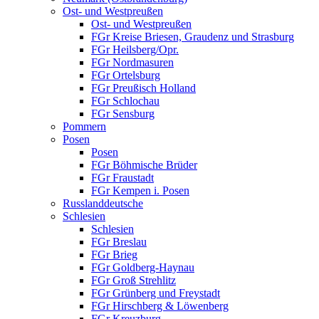
Ost- und Westpreußen
Ost- und Westpreußen
FGr Kreise Briesen, Graudenz und Strasburg
FGr Heilsberg/Opr.
FGr Nordmasuren
FGr Ortelsburg
FGr Preußisch Holland
FGr Schlochau
FGr Sensburg
Pommern
Posen
Posen
FGr Böhmische Brüder
FGr Fraustadt
FGr Kempen i. Posen
Russlanddeutsche
Schlesien
Schlesien
FGr Breslau
FGr Brieg
FGr Goldberg-Haynau
FGr Groß Strehlitz
FGr Grünberg und Freystadt
FGr Hirschberg & Löwenberg
FGr Kreuzburg