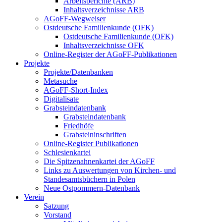
Arbeitsberichte (ARB)
Inhaltsverzeichnisse ARB
AGoFF-Wegweiser
Ostdeutsche Familienkunde (OFK)
Ostdeutsche Familienkunde (OFK)
Inhaltsverzeichnisse OFK
Online-Register der AGoFF-Publikationen
Projekte
Projekte/Datenbanken
Metasuche
AGoFF-Short-Index
Digitalisate
Grabsteindatenbank
Grabsteindatenbank
Friedhöfe
Grabsteininschriften
Online-Register Publikationen
Schlesienkartei
Die Spitzenahnenkartei der AGoFF
Links zu Auswertungen von Kirchen- und
Standesamtsbüchern in Polen
Neue Ostpommern-Datenbank
Verein
Satzung
Vorstand