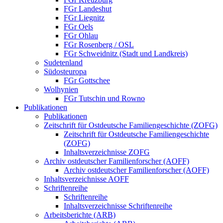
FGr Landeshut
FGr Liegnitz
FGr Oels
FGr Ohlau
FGr Rosenberg / OSL
FGr Schweidnitz (Stadt und Landkreis)
Sudetenland
Südosteuropa
FGr Gottschee
Wolhynien
FGr Tutschin und Rowno
Publikationen
Publikationen
Zeitschrift für Ostdeutsche Familiengeschichte (ZOFG)
Zeitschrift für Ostdeutsche Familiengeschichte
(ZOFG)
Inhaltsverzeichnisse ZOFG
Archiv ostdeutscher Familienforscher (AOFF)
Archiv ostdeutscher Familienforscher (AOFF)
Inhaltsverzeichnisse AOFF
Schriftenreihe
Schriftenreihe
Inhaltsverzeichnisse Schriftenreihe
Arbeitsberichte (ARB)