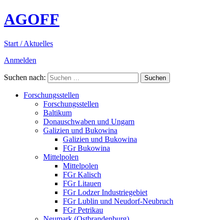
AGOFF
Start / Aktuelles
Anmelden
Suchen nach:
Forschungsstellen
Forschungsstellen
Baltikum
Donauschwaben und Ungarn
Galizien und Bukowina
Galizien und Bukowina
FGr Bukowina
Mittelpolen
Mittelpolen
FGr Kalisch
FGr Litauen
FGr Lodzer Industriegebiet
FGr Lublin und Neudorf-Neubruch
FGr Petrikau
Neumark (Ostbrandenburg)