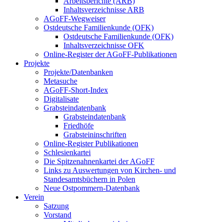
Arbeitsberichte (ARB)
Inhaltsverzeichnisse ARB
AGoFF-Wegweiser
Ostdeutsche Familienkunde (OFK)
Ostdeutsche Familienkunde (OFK)
Inhaltsverzeichnisse OFK
Online-Register der AGoFF-Publikationen
Projekte
Projekte/Datenbanken
Metasuche
AGoFF-Short-Index
Digitalisate
Grabsteindatenbank
Grabsteindatenbank
Friedhöfe
Grabsteininschriften
Online-Register Publikationen
Schlesienkartei
Die Spitzenahnenkartei der AGoFF
Links zu Auswertungen von Kirchen- und
Standesamtsbüchern in Polen
Neue Ostpommern-Datenbank
Verein
Satzung
Vorstand