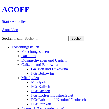
AGOFF
Start / Aktuelles
Anmelden
Suchen nach:
Forschungsstellen
Forschungsstellen
Baltikum
Donauschwaben und Ungarn
Galizien und Bukowina
Galizien und Bukowina
FGr Bukowina
Mittelpolen
Mittelpolen
FGr Kalisch
FGr Litauen
FGr Lodzer Industriegebiet
FGr Lublin und Neudorf-Neubruch
FGr Petrikau
Neumark (Ostbrandenburg)