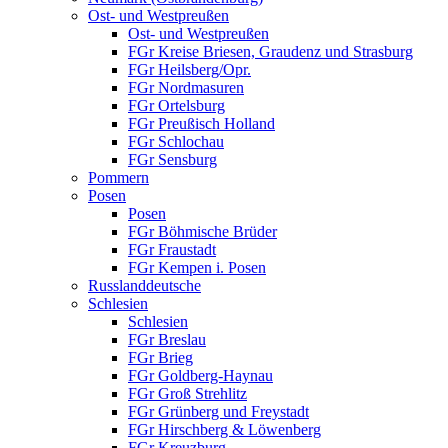
Ost- und Westpreußen
Ost- und Westpreußen
FGr Kreise Briesen, Graudenz und Strasburg
FGr Heilsberg/Opr.
FGr Nordmasuren
FGr Ortelsburg
FGr Preußisch Holland
FGr Schlochau
FGr Sensburg
Pommern
Posen
Posen
FGr Böhmische Brüder
FGr Fraustadt
FGr Kempen i. Posen
Russlanddeutsche
Schlesien
Schlesien
FGr Breslau
FGr Brieg
FGr Goldberg-Haynau
FGr Groß Strehlitz
FGr Grünberg und Freystadt
FGr Hirschberg & Löwenberg
FGr Kreuzburg