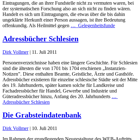
Eintragungen, die an ihrer Fundstelle nicht zu vermuten waren, bei
der systematischen Forschung also an sich nicht zu finden wären.
Handelt es sich um Eintragungen, die etwas über die bis dahin
ungeklärte Herkunft einer Person aussagen, ist ihre Bedeutung
offenkundig. Als Heilmittel gegen
…
Gelegenheitsfunde
Adressbücher Schlesien
Dirk Vollmer
|
11. Juli 2011
Personenverzeichnisse haben eine längere Geschichte. Für Schlesien
sind die ältesten die von 1701 bis 1704 erschienen „Instanzien-
Notizen‟. Diese enthalten Beamte, Geistliche, Ärzte und Gasthöfe.
Adressbücher existieren für einzelne schlesische Städte seit der Mitte
des 19. Jahrhunderts, später kamen solche für Landkreise und
Fachadressbücher für Handel, Gewerbe und Industrie und
Güteradressbücher hinzu, Anfang des 20. Jahrhunderts
…
Adressbücher Schlesien
Die Grabsteindatenbank
Dirk Vollmer
|
10. Juli 2011
Im Rahmen der grundlegenden Neugestaltung des WEB-Auftritts