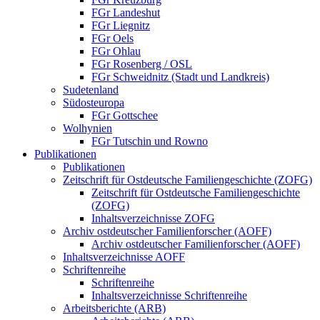
FGr Landeshut
FGr Liegnitz
FGr Oels
FGr Ohlau
FGr Rosenberg / OSL
FGr Schweidnitz (Stadt und Landkreis)
Sudetenland
Südosteuropa
FGr Gottschee
Wolhynien
FGr Tutschin und Rowno
Publikationen
Publikationen
Zeitschrift für Ostdeutsche Familiengeschichte (ZOFG)
Zeitschrift für Ostdeutsche Familiengeschichte
(ZOFG)
Inhaltsverzeichnisse ZOFG
Archiv ostdeutscher Familienforscher (AOFF)
Archiv ostdeutscher Familienforscher (AOFF)
Inhaltsverzeichnisse AOFF
Schriftenreihe
Schriftenreihe
Inhaltsverzeichnisse Schriftenreihe
Arbeitsberichte (ARB)