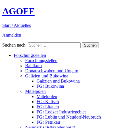
AGOFF
Start / Aktuelles
Anmelden
Suchen nach:
Forschungsstellen
Forschungsstellen
Baltikum
Donauschwaben und Ungarn
Galizien und Bukowina
Galizien und Bukowina
FGr Bukowina
Mittelpolen
Mittelpolen
FGr Kalisch
FGr Litauen
FGr Lodzer Industriegebiet
FGr Lublin und Neudorf-Neubruch
FGr Petrikau
Neumark (Ostbrandenburg)