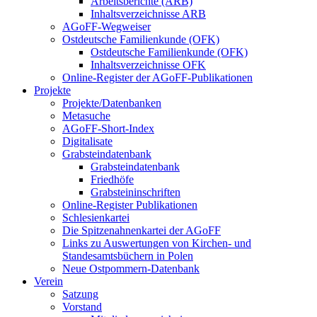
Arbeitsberichte (ARB)
Inhaltsverzeichnisse ARB
AGoFF-Wegweiser
Ostdeutsche Familienkunde (OFK)
Ostdeutsche Familienkunde (OFK)
Inhaltsverzeichnisse OFK
Online-Register der AGoFF-Publikationen
Projekte
Projekte/Datenbanken
Metasuche
AGoFF-Short-Index
Digitalisate
Grabsteindatenbank
Grabsteindatenbank
Friedhöfe
Grabsteininschriften
Online-Register Publikationen
Schlesienkartei
Die Spitzenahnenkartei der AGoFF
Links zu Auswertungen von Kirchen- und
Standesamtsbüchern in Polen
Neue Ostpommern-Datenbank
Verein
Satzung
Vorstand