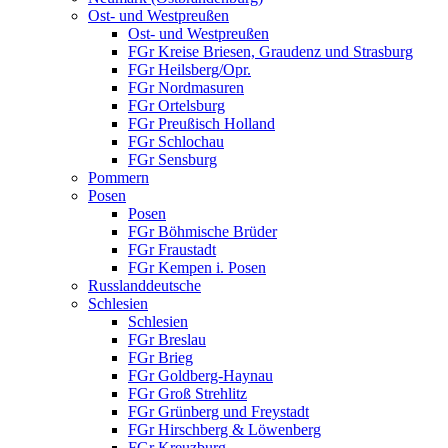
Ost- und Westpreußen
Ost- und Westpreußen
FGr Kreise Briesen, Graudenz und Strasburg
FGr Heilsberg/Opr.
FGr Nordmasuren
FGr Ortelsburg
FGr Preußisch Holland
FGr Schlochau
FGr Sensburg
Pommern
Posen
Posen
FGr Böhmische Brüder
FGr Fraustadt
FGr Kempen i. Posen
Russlanddeutsche
Schlesien
Schlesien
FGr Breslau
FGr Brieg
FGr Goldberg-Haynau
FGr Groß Strehlitz
FGr Grünberg und Freystadt
FGr Hirschberg & Löwenberg
FGr Kreuzburg