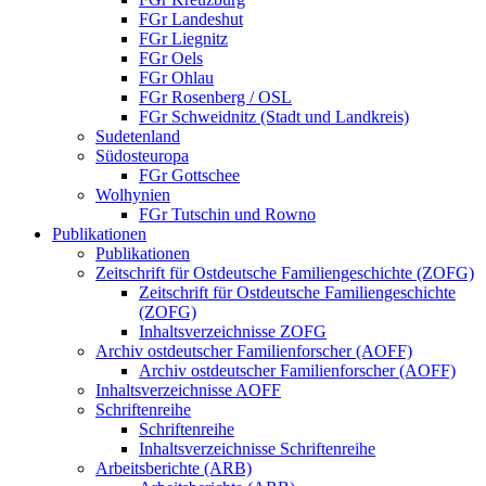
FGr Landeshut
FGr Liegnitz
FGr Oels
FGr Ohlau
FGr Rosenberg / OSL
FGr Schweidnitz (Stadt und Landkreis)
Sudetenland
Südosteuropa
FGr Gottschee
Wolhynien
FGr Tutschin und Rowno
Publikationen
Publikationen
Zeitschrift für Ostdeutsche Familiengeschichte (ZOFG)
Zeitschrift für Ostdeutsche Familiengeschichte
(ZOFG)
Inhaltsverzeichnisse ZOFG
Archiv ostdeutscher Familienforscher (AOFF)
Archiv ostdeutscher Familienforscher (AOFF)
Inhaltsverzeichnisse AOFF
Schriftenreihe
Schriftenreihe
Inhaltsverzeichnisse Schriftenreihe
Arbeitsberichte (ARB)