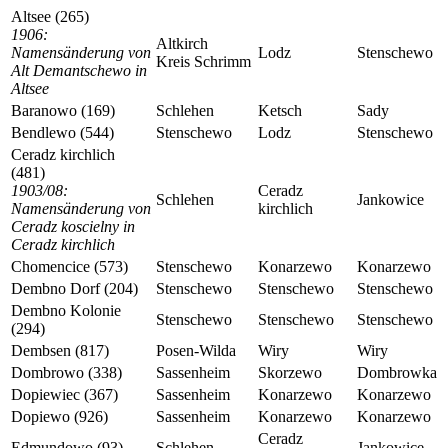
Altsee (265)
1906:
Altkirch
Namensänderung von
Lodz
Stenschewo
Kreis Schrimm
Alt Demantschewo in
Altsee
Baranowo (169)
Schlehen
Ketsch
Sady
Bendlewo (544)
Stenschewo
Lodz
Stenschewo
Ceradz kirchlich
(481)
1903/08:
Ceradz
Schlehen
Jankowice
Namensänderung von
kirchlich
Ceradz koscielny in
Ceradz kirchlich
Chomencice (573)
Stenschewo
Konarzewo
Konarzewo
Dembno Dorf (204)
Stenschewo
Stenschewo
Stenschewo
Dembno Kolonie
Stenschewo
Stenschewo
Stenschewo
(294)
Dembsen (817)
Posen-Wilda
Wiry
Wiry
Dombrowo (338)
Sassenheim
Skorzewo
Dombrowka
Dopiewiec (367)
Sassenheim
Konarzewo
Konarzewo
Dopiewo (926)
Sassenheim
Konarzewo
Konarzewo
Ceradz
Edmundowo (93)
Schlehen
Jankowice