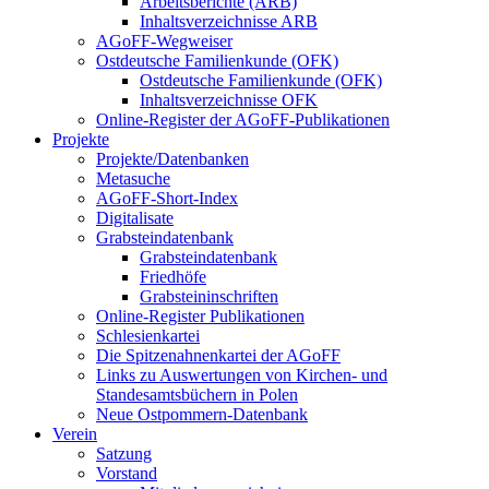
Arbeitsberichte (ARB)
Inhaltsverzeichnisse ARB
AGoFF-Wegweiser
Ostdeutsche Familienkunde (OFK)
Ostdeutsche Familienkunde (OFK)
Inhaltsverzeichnisse OFK
Online-Register der AGoFF-Publikationen
Projekte
Projekte/Datenbanken
Metasuche
AGoFF-Short-Index
Digitalisate
Grabsteindatenbank
Grabsteindatenbank
Friedhöfe
Grabsteininschriften
Online-Register Publikationen
Schlesienkartei
Die Spitzenahnenkartei der AGoFF
Links zu Auswertungen von Kirchen- und
Standesamtsbüchern in Polen
Neue Ostpommern-Datenbank
Verein
Satzung
Vorstand