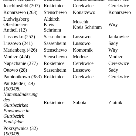
Joachimsfeld (207)
Rokietnice
Cerekwice
Cerekwice
Konarzewo (263)
Stenschewo
Konarzewo
Konarzewo
Ludwigsberg
Altkirch
Moschin
Oberförsterei
Kreis
Wiry
Kreis Schrimm
Antheil (12)
Schrimm
Lussowko (252)
Sassenheim
Lussowo
Jankowice
Lussowo (241)
Sassenheim
Lussowo
Sady
Marienberg (426)
Stenschewo
Komornik
Wiry
Modrze (424)
Stenschewo
Modrze
Modrze
Napachanie (277)
Rokietnice
Cerekwice
Cerekwice
Ottowo (28)
Sassenheim
Lussowo
Sady
Pamiontkowo (383)
Rokietnice
Cerekwice
Cerekwice
Paulsfelde (149)
1903/08:
Namensänderung
des
Rokietnice
Sobota
Zlotnik
Gutsbezirkes
Pawlowice in
Gutsbezirk
Paulsfelde
Pokrzywnica (32)
1903/08: