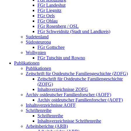
FGr Landeshut
FGr Liegnitz
FGr Oels
FGr Ohlau
FGr Rosenberg / OSL
FGr Schweidnitz (Stadt und Landkreis)
Sudetenland
Südosteuropa
FGr Gottschee
Wolhynien
FGr Tutschin und Rowno
Publikationen
Publikationen
Zeitschrift für Ostdeutsche Familiengeschichte (ZOFG)
Zeitschrift für Ostdeutsche Familiengeschichte
(ZOFG)
Inhaltsverzeichnisse ZOFG
Archiv ostdeutscher Familienforscher (AOFF)
Archiv ostdeutscher Familienforscher (AOFF)
Inhaltsverzeichnisse AOFF
Schriftenreihe
Schriftenreihe
Inhaltsverzeichnisse Schriftenreihe
Arbeitsberichte (ARB)