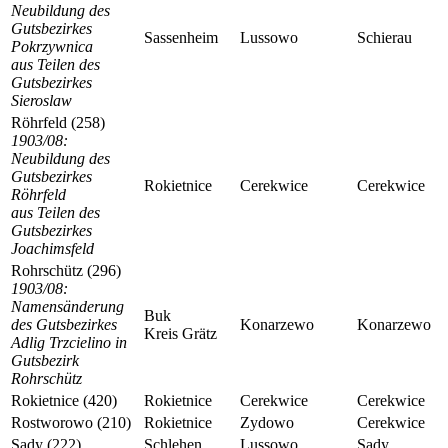
Neubildung des
Gutsbezirkes
Sassenheim
Lussowo
Schierau
Pokrzywnica
aus Teilen des
Gutsbezirkes
Sieroslaw
Röhrfeld (258)
1903/08:
Neubildung des
Gutsbezirkes
Rokietnice
Cerekwice
Cerekwice
Röhrfeld
aus Teilen des
Gutsbezirkes
Joachimsfeld
Rohrschütz (296)
1903/08:
Namensänderung
Buk
des Gutsbezirkes
Konarzewo
Konarzewo
Kreis Grätz
Adlig Trzcielino in
Gutsbezirk
Rohrschütz
Rokietnice (420)
Rokietnice
Cerekwice
Cerekwice
Rostworowo (210)
Rokietnice
Zydowo
Cerekwice
Sady (222)
Schlehen
Lussowo
Sady