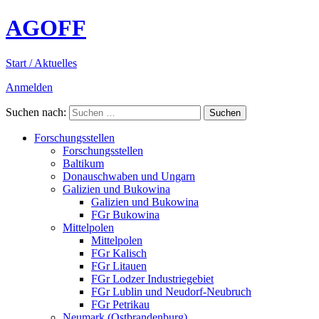
AGOFF
Start / Aktuelles
Anmelden
Suchen nach:
Forschungsstellen
Forschungsstellen
Baltikum
Donauschwaben und Ungarn
Galizien und Bukowina
Galizien und Bukowina
FGr Bukowina
Mittelpolen
Mittelpolen
FGr Kalisch
FGr Litauen
FGr Lodzer Industriegebiet
FGr Lublin und Neudorf-Neubruch
FGr Petrikau
Neumark (Ostbrandenburg)