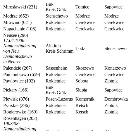
Buk
Miroslawski (231)
Tomice
Sapowice
Kreis Grätz
Modrze (652)
Stenschewo
Modrze
Modrze
Mrowino (621)
Rokietnice
Cerekwice
Cerekwice
Napachanie (106)
Rokietnice
Cerekwice
Cerekwice
Neusee (296)
17.04.1906:
Namensänderung
Altkirch
Lodz
Stenschewo
von Neu
Kreis Schrimm
Demantschewo
in Neusee
Palendzie (267)
Sassenheim
Skorzewo
Konarzewo
Pamiontkowo (659)
Rokietnice
Cerekwice
Cerekwice
Pawlowice (192)
Rokietnice
Sobota
Zlotnik
Buk
Piekary (166)
Slupia
Sapowice
Kreis Grätz
Plewisk (876)
Posen-Lazarus
Komornik
Dombrowka
Psarskie (296)
Rokietnice
Ketsch
Zlotnik
Rogierowko (169)
Rokietnice
Ketsch
Zlotnik
Rosenhagen (203)
1903/08:
Namensänderung