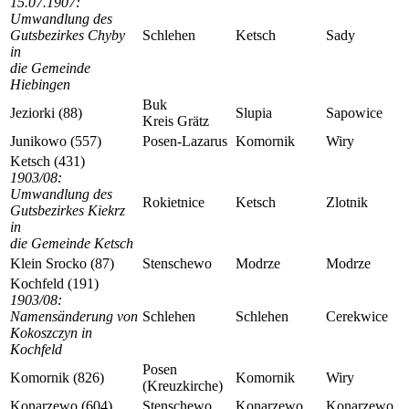
15.07.1907:
Umwandlung des
Gutsbezirkes Chyby
Schlehen
Ketsch
Sady
in
die Gemeinde
Hiebingen
Buk
Jeziorki (88)
Slupia
Sapowice
Kreis Grätz
Junikowo (557)
Posen-Lazarus
Komornik
Wiry
Ketsch (431)
1903/08:
Umwandlung des
Rokietnice
Ketsch
Zlotnik
Gutsbezirkes Kiekrz
in
die Gemeinde Ketsch
Klein Srocko (87)
Stenschewo
Modrze
Modrze
Kochfeld (191)
1903/08:
Namensänderung von
Schlehen
Schlehen
Cerekwice
Kokoszczyn in
Kochfeld
Posen
Komornik (826)
Komornik
Wiry
(Kreuzkirche)
Konarzewo (604)
Stenschewo
Konarzewo
Konarzewo