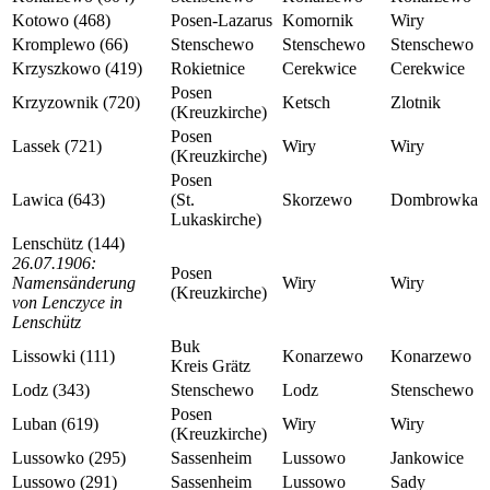
Kotowo (468)
Posen-Lazarus
Komornik
Wiry
Kromplewo (66)
Stenschewo
Stenschewo
Stenschewo
Krzyszkowo (419)
Rokietnice
Cerekwice
Cerekwice
Posen
Krzyzownik (720)
Ketsch
Zlotnik
(Kreuzkirche)
Posen
Lassek (721)
Wiry
Wiry
(Kreuzkirche)
Posen
Lawica (643)
(St.
Skorzewo
Dombrowka
Lukaskirche)
Lenschütz (144)
26.07.1906:
Posen
Namensänderung
Wiry
Wiry
(Kreuzkirche)
von Lenczyce in
Lenschütz
Buk
Lissowki (111)
Konarzewo
Konarzewo
Kreis Grätz
Lodz (343)
Stenschewo
Lodz
Stenschewo
Posen
Luban (619)
Wiry
Wiry
(Kreuzkirche)
Lussowko (295)
Sassenheim
Lussowo
Jankowice
Lussowo (291)
Sassenheim
Lussowo
Sady