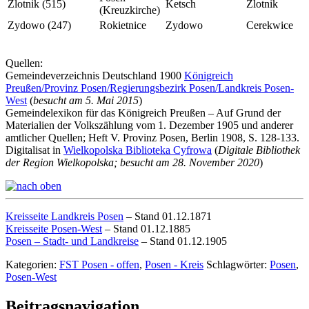
Zlotnik (515)
Ketsch
Zlotnik
(Kreuzkirche)
Zydowo (247)
Rokietnice
Zydowo
Cerekwice
Quellen:
Gemeindeverzeichnis Deutschland 1900
Königreich
Preußen/Provinz Posen/Regierungsbezirk Posen/Landkreis Posen-
West
(
besucht am 5. Mai 2015
)
Gemeindelexikon für das Königreich Preußen – Auf Grund der
Materialien der Volkszählung vom 1. Dezember 1905 und anderer
amtlicher Quellen; Heft V. Provinz Posen, Berlin 1908, S. 128-133.
Digitalisat in
Wielkopolska Biblioteka Cyfrowa
(
Digitale Bibliothek
der Region Wielkopolska; besucht am 28. November 2020
)
Kreisseite Landkreis Posen
– Stand 01.12.1871
Kreisseite Posen-West
– Stand 01.12.1885
Posen – Stadt- und Landkreise
– Stand 01.12.1905
Kategorien:
FST Posen - offen
,
Posen - Kreis
Schlagwörter:
Posen
,
Posen-West
Beitragsnavigation