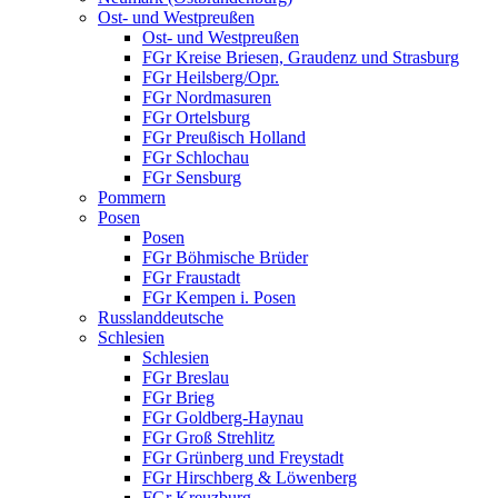
Ost- und Westpreußen
Ost- und Westpreußen
FGr Kreise Briesen, Graudenz und Strasburg
FGr Heilsberg/Opr.
FGr Nordmasuren
FGr Ortelsburg
FGr Preußisch Holland
FGr Schlochau
FGr Sensburg
Pommern
Posen
Posen
FGr Böhmische Brüder
FGr Fraustadt
FGr Kempen i. Posen
Russlanddeutsche
Schlesien
Schlesien
FGr Breslau
FGr Brieg
FGr Goldberg-Haynau
FGr Groß Strehlitz
FGr Grünberg und Freystadt
FGr Hirschberg & Löwenberg
FGr Kreuzburg