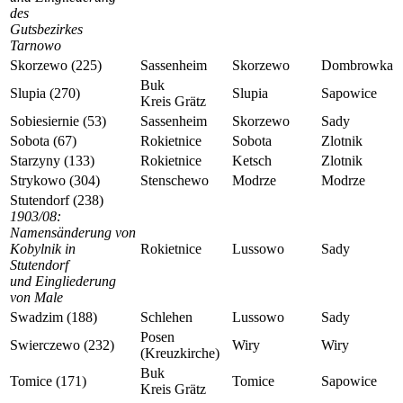
des
Gutsbezirkes
Tarnowo
Skorzewo (225)
Sassenheim
Skorzewo
Dombrowka
Buk
Slupia (270)
Slupia
Sapowice
Kreis Grätz
Sobiesiernie (53)
Sassenheim
Skorzewo
Sady
Sobota (67)
Rokietnice
Sobota
Zlotnik
Starzyny (133)
Rokietnice
Ketsch
Zlotnik
Strykowo (304)
Stenschewo
Modrze
Modrze
Stutendorf (238)
1903/08:
Namensänderung von
Kobylnik in
Rokietnice
Lussowo
Sady
Stutendorf
und Eingliederung
von Male
Swadzim (188)
Schlehen
Lussowo
Sady
Posen
Swierczewo (232)
Wiry
Wiry
(Kreuzkirche)
Buk
Tomice (171)
Tomice
Sapowice
Kreis Grätz