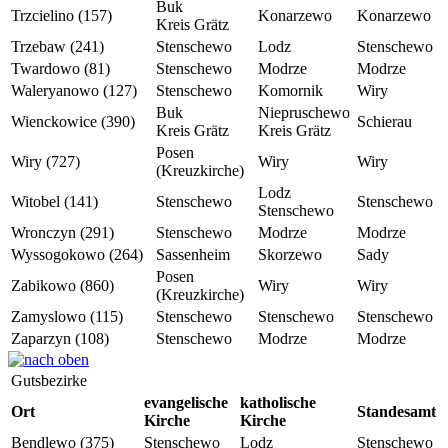
Buk
Trzcielino (157)
Konarzewo
Konarzewo
Kreis Grätz
Trzebaw (241)
Stenschewo
Lodz
Stenschewo
Twardowo (81)
Stenschewo
Modrze
Modrze
Waleryanowo (127)
Stenschewo
Komornik
Wiry
Buk
Niepruschewo
Wienckowice (390)
Schierau
Kreis Grätz
Kreis Grätz
Posen
Wiry (727)
Wiry
Wiry
(Kreuzkirche)
Lodz
Witobel (141)
Stenschewo
Stenschewo
Stenschewo
Wronczyn (291)
Stenschewo
Modrze
Modrze
Wyssogokowo (264)
Sassenheim
Skorzewo
Sady
Posen
Zabikowo (860)
Wiry
Wiry
(Kreuzkirche)
Zamyslowo (115)
Stenschewo
Stenschewo
Stenschewo
Zaparzyn (108)
Stenschewo
Modrze
Modrze
Gutsbezirke
evangelische
katholische
Ort
Standesamt
Kirche
Kirche
Bendlewo (375)
Stenschewo
Lodz
Stenschewo