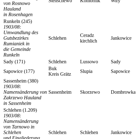
Stenschewo
Komornik
Wiry
von Rosnowo
Hauland
in Rosenhagen
Runkeln (245)
1903/08:
Umwandlung des
Ceradz
Gutsbezirkes
Schlehen
Jankowice
kirchlich
Rumianiek in
die Gemeinde
Runkeln
Sady (171)
Schlehen
Lussowo
Sady
Buk
Sapowice (177)
Slupia
Sapowice
Kreis Grätz
Sassenheim (380)
1903/08:
Namensänderung von
Sassenheim
Skorzewo
Dombrowka
Zakrzewo Hauland
in Sassenheim
Schlehen (1.209)
1903/08:
Namensänderung
von Tarnowo in
Schlehen
Schlehen
Schlehen
Jankowice
und Eingliederung