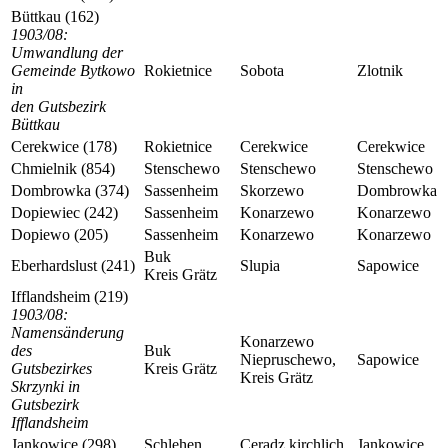
Büttkau (162)
1903/08:
Umwandlung der
Gemeinde Bytkowo
Rokietnice
Sobota
Zlotnik
in
den Gutsbezirk
Büttkau
Cerekwice (178)
Rokietnice
Cerekwice
Cerekwice
Chmielnik (854)
Stenschewo
Stenschewo
Stenschewo
Dombrowka (374)
Sassenheim
Skorzewo
Dombrowka
Dopiewiec (242)
Sassenheim
Konarzewo
Konarzewo
Dopiewo (205)
Sassenheim
Konarzewo
Konarzewo
Buk
Eberhardslust (241)
Slupia
Sapowice
Kreis Grätz
Ifflandsheim (219)
1903/08:
Namensänderung
Konarzewo
des
Buk
Niepruschewo,
Sapowice
Gutsbezirkes
Kreis Grätz
Kreis Grätz
Skrzynki in
Gutsbezirk
Ifflandsheim
Jankowice (298)
Schlehen
Ceradz kirchlich
Jankowice