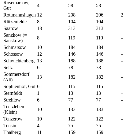
Rosemarsow,
4
58
58
–
Gut
Rottmannshagen
12
208
206
2
Rützenfelde
8
104
104
–
Saarow
18
313
313
–
Sanzkow (=
8
119
119
–
Sanskow)
Schmarsow
10
184
184
–
Schossow
12
146
146
–
Schwichtenberg
13
188
188
–
Seltz
6
78
78
–
Sommersdorf
13
182
182
–
(Alt)
Sophienhof, Gut
6
115
115
–
Sternfeldt
1
13
13
–
Strehlow
6
77
77
–
Teetzleben
10
133
133
–
(Klein)
Tenzerow
10
122
122
–
Teusin
4
75
75
–
Thalberg
11
159
159
–