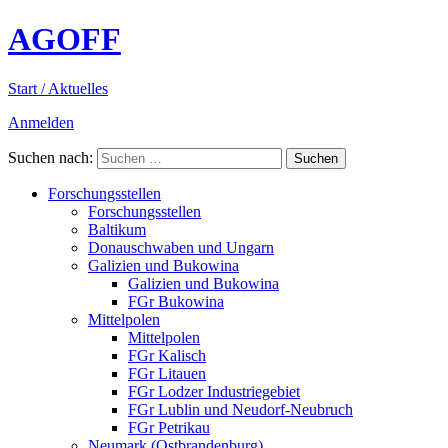
AGOFF
Start / Aktuelles
Anmelden
Suchen nach:
Forschungsstellen
Forschungsstellen
Baltikum
Donauschwaben und Ungarn
Galizien und Bukowina
Galizien und Bukowina
FGr Bukowina
Mittelpolen
Mittelpolen
FGr Kalisch
FGr Litauen
FGr Lodzer Industriegebiet
FGr Lublin und Neudorf-Neubruch
FGr Petrikau
Neumark (Ostbrandenburg)