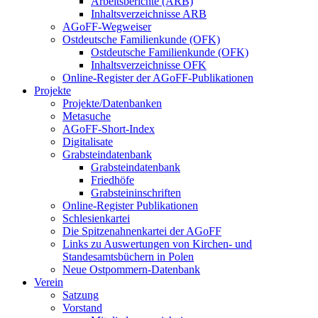
Arbeitsberichte (ARB)
Inhaltsverzeichnisse ARB
AGoFF-Wegweiser
Ostdeutsche Familienkunde (OFK)
Ostdeutsche Familienkunde (OFK)
Inhaltsverzeichnisse OFK
Online-Register der AGoFF-Publikationen
Projekte
Projekte/Datenbanken
Metasuche
AGoFF-Short-Index
Digitalisate
Grabsteindatenbank
Grabsteindatenbank
Friedhöfe
Grabsteininschriften
Online-Register Publikationen
Schlesienkartei
Die Spitzenahnenkartei der AGoFF
Links zu Auswertungen von Kirchen- und
Standesamtsbüchern in Polen
Neue Ostpommern-Datenbank
Verein
Satzung
Vorstand