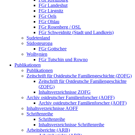
FGr Landeshut
FGr Liegnitz
FGr Oels
FGr Ohlau
FGr Rosenberg / OSL
FGr Schweidnitz (Stadt und Landkreis)
Sudetenland
Südosteuropa
FGr Gottschee
Wolhynien
FGr Tutschin und Rowno
Publikationen
Publikationen
Zeitschrift für Ostdeutsche Familiengeschichte (ZOFG)
Zeitschrift für Ostdeutsche Familiengeschichte
(ZOFG)
Inhaltsverzeichnisse ZOFG
Archiv ostdeutscher Familienforscher (AOFF)
Archiv ostdeutscher Familienforscher (AOFF)
Inhaltsverzeichnisse AOFF
Schriftenreihe
Schriftenreihe
Inhaltsverzeichnisse Schriftenreihe
Arbeitsberichte (ARB)