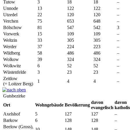
Tutow
3
18
18
–
Unnode
13
122
122
–
Utzedel
22
120
120
–
Verchen
75
653
648
–
Bölschow
81
547
542
3
Vorwerk
15
109
109
–
Weltzin
33
305
305
–
Werder
37
224
223
–
Wildberg
58
486
486
–
Wolkow
39
324
324
–
Wolkwitz
6
52
52
–
Wüstenfelde
3
23
23
–
Zeitlow
1
4
4
–
(= Loitzer Berg)
Gutsbezirke
davon
davon
Ort
Wohngebäude
Bevölkerung
evangelisch
katholi
Axelshof
5
127
127
–
Barkow
6
128
128
–
Beelow (Gross),
10
148
148
–