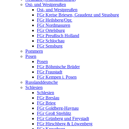
Ost- und Westpreußen
Ost- und Westpreußen
FGr Kreise Briesen, Graudenz und Strasburg
FGr Heilsberg/Opr.
FGr Nordmasuren
FGr Ortelsburg
FGr Preußisch Holland
FGr Schlochau
FGr Sensburg
Pommern
Posen
Posen
FGr Böhmische Brüder
FGr Fraustadt
FGr Kempen i. Posen
Russlanddeutsche
Schlesien
Schlesien
FGr Breslau
FGr Brieg
FGr Goldberg-Haynau
FGr Groß Strehlitz
FGr Grünberg und Freystadt
FGr Hirschberg & Löwenberg
FGr Kreuzburg