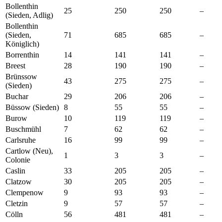
Bollenthin
25
250
250
–
(Sieden, Adlig)
Bollenthin
(Sieden,
71
685
685
–
Königlich)
Borrenthin
14
141
141
–
Breest
28
190
190
–
Brünssow
43
275
275
–
(Sieden)
Buchar
29
206
206
–
Büssow (Sieden)
8
55
55
–
Burow
10
119
119
–
Buschmühl
7
62
62
–
Carlsruhe
16
99
99
–
Cartlow (Neu),
1
3
3
–
Colonie
Caslin
33
205
205
–
Clatzow
30
205
205
–
Clempenow
9
93
93
–
Cletzin
9
57
57
–
Cölln
56
481
481
–