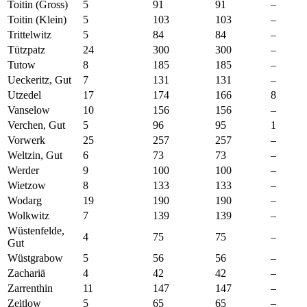
Toitin (Gross)
5
91
91
–
Toitin (Klein)
5
103
103
–
Trittelwitz
5
84
84
–
Tützpatz
24
300
300
–
Tutow
8
185
185
–
Ueckeritz, Gut
7
131
131
–
Utzedel
17
174
166
8
Vanselow
10
156
156
–
Verchen, Gut
5
96
95
1
Vorwerk
25
257
257
–
Weltzin, Gut
6
73
73
–
Werder
9
100
100
–
Wietzow
8
133
133
–
Wodarg
19
190
190
–
Wolkwitz
7
139
139
–
Wüstenfelde,
4
75
75
–
Gut
Wüstgrabow
5
56
56
–
Zachariä
4
42
42
–
Zarrenthin
11
147
147
–
Zeitlow
5
65
65
–