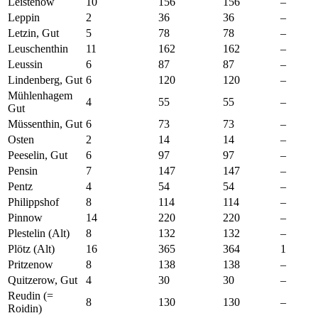
Leistenow
10
156
156
–
Leppin
2
36
36
–
Letzin, Gut
5
78
78
–
Leuschenthin
11
162
162
–
Leussin
6
87
87
–
Lindenberg, Gut
6
120
120
–
Mühlenhagem
4
55
55
–
Gut
Müssenthin, Gut
6
73
73
–
Osten
2
14
14
–
Peeselin, Gut
6
97
97
–
Pensin
7
147
147
–
Pentz
4
54
54
–
Philippshof
8
114
114
–
Pinnow
14
220
220
–
Plestelin (Alt)
8
132
132
–
Plötz (Alt)
16
365
364
1
Pritzenow
8
138
138
–
Quitzerow, Gut
4
30
30
–
Reudin (=
8
130
130
–
Roidin)