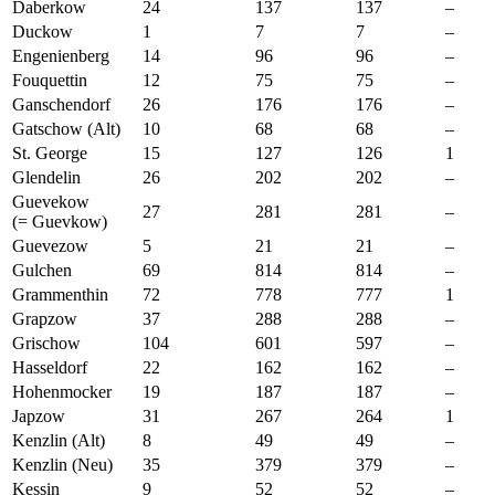
Daberkow
24
137
137
–
Duckow
1
7
7
–
Engenienberg
14
96
96
–
Fouquettin
12
75
75
–
Ganschendorf
26
176
176
–
Gatschow (Alt)
10
68
68
–
St. George
15
127
126
1
Glendelin
26
202
202
–
Guevekow
27
281
281
–
(= Guevkow)
Guevezow
5
21
21
–
Gulchen
69
814
814
–
Grammenthin
72
778
777
1
Grapzow
37
288
288
–
Grischow
104
601
597
–
Hasseldorf
22
162
162
–
Hohenmocker
19
187
187
–
Japzow
31
267
264
1
Kenzlin (Alt)
8
49
49
–
Kenzlin (Neu)
35
379
379
–
Kessin
9
52
52
–