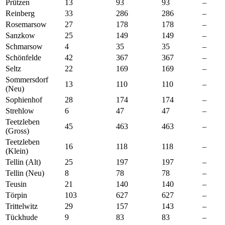
Prützen
13
93
93
–
Reinberg
33
286
286
–
Rosemarsow
27
178
178
–
Sanzkow
25
149
149
–
Schmarsow
4
35
35
–
Schönfelde
42
367
367
–
Seltz
22
169
169
–
Sommersdorf
13
110
110
–
(Neu)
Sophienhof
28
174
174
–
Strehlow
6
47
47
–
Teetzleben
45
463
463
–
(Gross)
Teetzleben
16
118
118
–
(Klein)
Tellin (Alt)
25
197
197
–
Tellin (Neu)
8
78
78
–
Teusin
21
140
140
–
Törpin
103
627
627
–
Trittelwitz
29
157
143
–
Tückhude
9
83
83
–