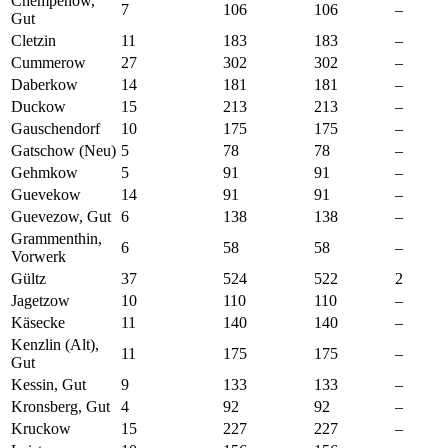
Chempenow,
7
106
106
–
Gut
Cletzin
11
183
183
–
Cummerow
27
302
302
–
Daberkow
14
181
181
–
Duckow
15
213
213
–
Gauschendorf
10
175
175
–
Gatschow (Neu)
5
78
78
–
Gehmkow
5
91
91
–
Guevekow
14
91
91
–
Guevezow, Gut
6
138
138
–
Grammenthin,
6
58
58
–
Vorwerk
Gültz
37
524
522
2
Jagetzow
10
110
110
–
Käsecke
11
140
140
–
Kenzlin (Alt),
11
175
175
–
Gut
Kessin, Gut
9
133
133
–
Kronsberg, Gut
4
92
92
–
Kruckow
15
227
227
–