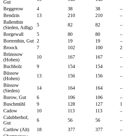
Gut
Beggerow
4
38
38
–
Bendzin
13
210
210
–
Ballenthin
5
82
82
–
(Sieden, Adlig)
Borgewall
5
80
80
–
Borrenthin, Gut
2
19
19
–
Broock
7
102
100
2
Brünssow
10
167
167
–
(Hohen)
Buchholz
9
154
154
–
Büssow
13
156
156
–
(Hohen)
Büssow
14
164
164
–
(Sieden)
Burow, Gut
6
106
106
–
Buschmühl
9
128
127
1
Cadow
10
113
113
–
Calubberhof,
6
56
56
–
Gut
Cartlow (Alt)
18
377
377
–