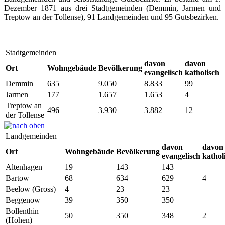
Dezember 1871 aus drei Stadtgemeinden (Demmin, Jarmen und
Treptow an der Tollense), 91 Landgemeinden und 95 Gutsbezirken.
Stadtgemeinden
davon
davon
Ort
Wohngebäude
Bevölkerung
evangelisch
katholisch
Demmin
635
9.050
8.833
99
Jarmen
177
1.657
1.653
4
Treptow an
496
3.930
3.882
12
der Tollense
Landgemeinden
davon
davon
Ort
Wohngebäude
Bevölkerung
evangelisch
kathol
Altenhagen
19
143
143
–
Bartow
68
634
629
4
Beelow (Gross)
4
23
23
–
Beggenow
39
350
350
–
Bollenthin
50
350
348
2
(Hohen)