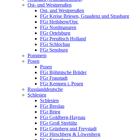
Ost- und Westpreußen
Ost- und Westpreußen
FGr Kreise Briesen, Graudenz und Strasburg
FGr Heilsberg/Opr.
FGr Nordmasuren
FGr Ortelsburg
FGr Preußisch Holland
FGr Schlochau
FGr Sensburg
Pommern
Posen
Posen
FGr Böhmische Brüder
FGr Fraustadt
FGr Kempen i. Posen
Russlanddeutsche
Schlesien
Schlesien
FGr Breslau
FGr Brieg
FGr Goldberg-Haynau
FGr Groß Strehlitz
FGr Grünberg und Freystadt
FGr Hirschberg & Löwenberg
FGr Kreuzburg