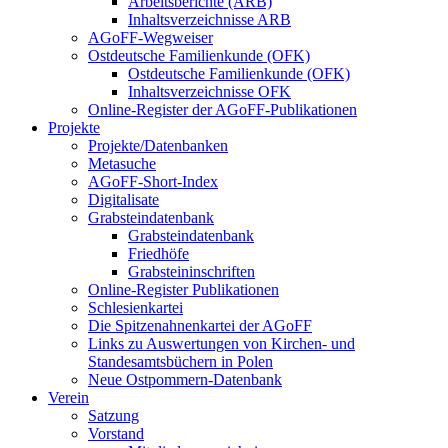
Arbeitsberichte (ARB)
Inhaltsverzeichnisse ARB
AGoFF-Wegweiser
Ostdeutsche Familienkunde (OFK)
Ostdeutsche Familienkunde (OFK)
Inhaltsverzeichnisse OFK
Online-Register der AGoFF-Publikationen
Projekte
Projekte/Datenbanken
Metasuche
AGoFF-Short-Index
Digitalisate
Grabsteindatenbank
Grabsteindatenbank
Friedhöfe
Grabsteininschriften
Online-Register Publikationen
Schlesienkartei
Die Spitzenahnenkartei der AGoFF
Links zu Auswertungen von Kirchen- und
Standesamtsbüchern in Polen
Neue Ostpommern-Datenbank
Verein
Satzung
Vorstand