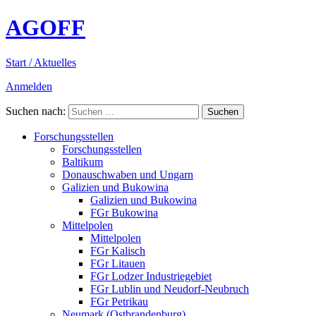
AGOFF
Start / Aktuelles
Anmelden
Suchen nach:
Forschungsstellen
Forschungsstellen
Baltikum
Donauschwaben und Ungarn
Galizien und Bukowina
Galizien und Bukowina
FGr Bukowina
Mittelpolen
Mittelpolen
FGr Kalisch
FGr Litauen
FGr Lodzer Industriegebiet
FGr Lublin und Neudorf-Neubruch
FGr Petrikau
Neumark (Ostbrandenburg)