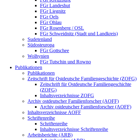
FGr Landeshut
FGr Liegnitz
FGr Oels
FGr Ohlau
FGr Rosenberg / OSL
FGr Schweidnitz (Stadt und Landkreis)
Sudetenland
Südosteuropa
FGr Gottschee
Wolhynien
FGr Tutschin und Rowno
Publikationen
Publikationen
Zeitschrift für Ostdeutsche Familiengeschichte (ZOFG)
Zeitschrift für Ostdeutsche Familiengeschichte
(ZOFG)
Inhaltsverzeichnisse ZOFG
Archiv ostdeutscher Familienforscher (AOFF)
Archiv ostdeutscher Familienforscher (AOFF)
Inhaltsverzeichnisse AOFF
Schriftenreihe
Schriftenreihe
Inhaltsverzeichnisse Schriftenreihe
Arbeitsberichte (ARB)