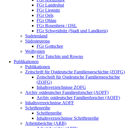
FGr Landeshut
FGr Liegnitz
FGr Oels
FGr Ohlau
FGr Rosenberg / OSL
FGr Schweidnitz (Stadt und Landkreis)
Sudetenland
Südosteuropa
FGr Gottschee
Wolhynien
FGr Tutschin und Rowno
Publikationen
Publikationen
Zeitschrift für Ostdeutsche Familiengeschichte (ZOFG)
Zeitschrift für Ostdeutsche Familiengeschichte
(ZOFG)
Inhaltsverzeichnisse ZOFG
Archiv ostdeutscher Familienforscher (AOFF)
Archiv ostdeutscher Familienforscher (AOFF)
Inhaltsverzeichnisse AOFF
Schriftenreihe
Schriftenreihe
Inhaltsverzeichnisse Schriftenreihe
Arbeitsberichte (ARB)