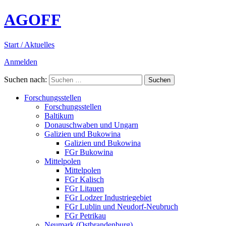
AGOFF
Start / Aktuelles
Anmelden
Suchen nach:
Forschungsstellen
Forschungsstellen
Baltikum
Donauschwaben und Ungarn
Galizien und Bukowina
Galizien und Bukowina
FGr Bukowina
Mittelpolen
Mittelpolen
FGr Kalisch
FGr Litauen
FGr Lodzer Industriegebiet
FGr Lublin und Neudorf-Neubruch
FGr Petrikau
Neumark (Ostbrandenburg)