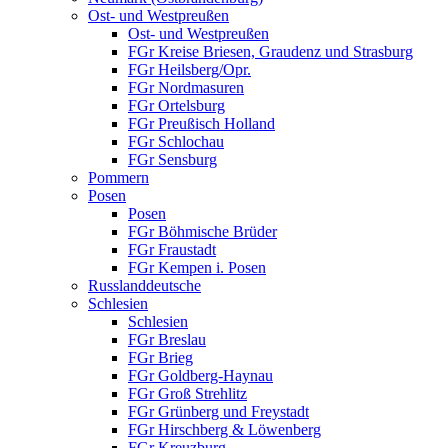
Ost- und Westpreußen
Ost- und Westpreußen
FGr Kreise Briesen, Graudenz und Strasburg
FGr Heilsberg/Opr.
FGr Nordmasuren
FGr Ortelsburg
FGr Preußisch Holland
FGr Schlochau
FGr Sensburg
Pommern
Posen
Posen
FGr Böhmische Brüder
FGr Fraustadt
FGr Kempen i. Posen
Russlanddeutsche
Schlesien
Schlesien
FGr Breslau
FGr Brieg
FGr Goldberg-Haynau
FGr Groß Strehlitz
FGr Grünberg und Freystadt
FGr Hirschberg & Löwenberg
FGr Kreuzburg