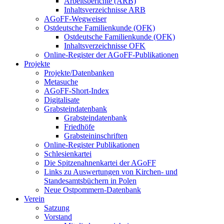
Arbeitsberichte (ARB)
Inhaltsverzeichnisse ARB
AGoFF-Wegweiser
Ostdeutsche Familienkunde (OFK)
Ostdeutsche Familienkunde (OFK)
Inhaltsverzeichnisse OFK
Online-Register der AGoFF-Publikationen
Projekte
Projekte/Datenbanken
Metasuche
AGoFF-Short-Index
Digitalisate
Grabsteindatenbank
Grabsteindatenbank
Friedhöfe
Grabsteininschriften
Online-Register Publikationen
Schlesienkartei
Die Spitzenahnenkartei der AGoFF
Links zu Auswertungen von Kirchen- und
Standesamtsbüchern in Polen
Neue Ostpommern-Datenbank
Verein
Satzung
Vorstand