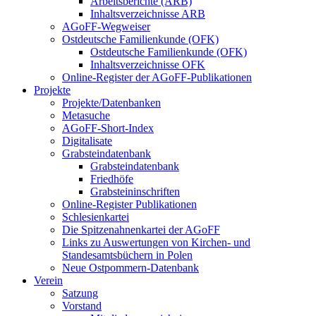
Arbeitsberichte (ARB)
Inhaltsverzeichnisse ARB
AGoFF-Wegweiser
Ostdeutsche Familienkunde (OFK)
Ostdeutsche Familienkunde (OFK)
Inhaltsverzeichnisse OFK
Online-Register der AGoFF-Publikationen
Projekte
Projekte/Datenbanken
Metasuche
AGoFF-Short-Index
Digitalisate
Grabsteindatenbank
Grabsteindatenbank
Friedhöfe
Grabsteininschriften
Online-Register Publikationen
Schlesienkartei
Die Spitzenahnenkartei der AGoFF
Links zu Auswertungen von Kirchen- und
Standesamtsbüchern in Polen
Neue Ostpommern-Datenbank
Verein
Satzung
Vorstand