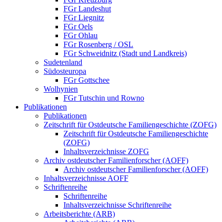
FGr Landeshut
FGr Liegnitz
FGr Oels
FGr Ohlau
FGr Rosenberg / OSL
FGr Schweidnitz (Stadt und Landkreis)
Sudetenland
Südosteuropa
FGr Gottschee
Wolhynien
FGr Tutschin und Rowno
Publikationen
Publikationen
Zeitschrift für Ostdeutsche Familiengeschichte (ZOFG)
Zeitschrift für Ostdeutsche Familiengeschichte
(ZOFG)
Inhaltsverzeichnisse ZOFG
Archiv ostdeutscher Familienforscher (AOFF)
Archiv ostdeutscher Familienforscher (AOFF)
Inhaltsverzeichnisse AOFF
Schriftenreihe
Schriftenreihe
Inhaltsverzeichnisse Schriftenreihe
Arbeitsberichte (ARB)