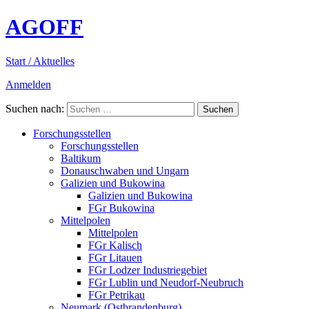
AGOFF
Start / Aktuelles
Anmelden
Suchen nach:
Forschungsstellen
Forschungsstellen
Baltikum
Donauschwaben und Ungarn
Galizien und Bukowina
Galizien und Bukowina
FGr Bukowina
Mittelpolen
Mittelpolen
FGr Kalisch
FGr Litauen
FGr Lodzer Industriegebiet
FGr Lublin und Neudorf-Neubruch
FGr Petrikau
Neumark (Ostbrandenburg)