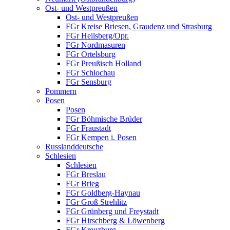
Ost- und Westpreußen
Ost- und Westpreußen
FGr Kreise Briesen, Graudenz und Strasburg
FGr Heilsberg/Opr.
FGr Nordmasuren
FGr Ortelsburg
FGr Preußisch Holland
FGr Schlochau
FGr Sensburg
Pommern
Posen
Posen
FGr Böhmische Brüder
FGr Fraustadt
FGr Kempen i. Posen
Russlanddeutsche
Schlesien
Schlesien
FGr Breslau
FGr Brieg
FGr Goldberg-Haynau
FGr Groß Strehlitz
FGr Grünberg und Freystadt
FGr Hirschberg & Löwenberg
FGr Kreuzburg