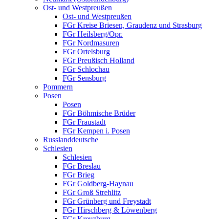
Ost- und Westpreußen
Ost- und Westpreußen
FGr Kreise Briesen, Graudenz und Strasburg
FGr Heilsberg/Opr.
FGr Nordmasuren
FGr Ortelsburg
FGr Preußisch Holland
FGr Schlochau
FGr Sensburg
Pommern
Posen
Posen
FGr Böhmische Brüder
FGr Fraustadt
FGr Kempen i. Posen
Russlanddeutsche
Schlesien
Schlesien
FGr Breslau
FGr Brieg
FGr Goldberg-Haynau
FGr Groß Strehlitz
FGr Grünberg und Freystadt
FGr Hirschberg & Löwenberg
FGr Kreuzburg