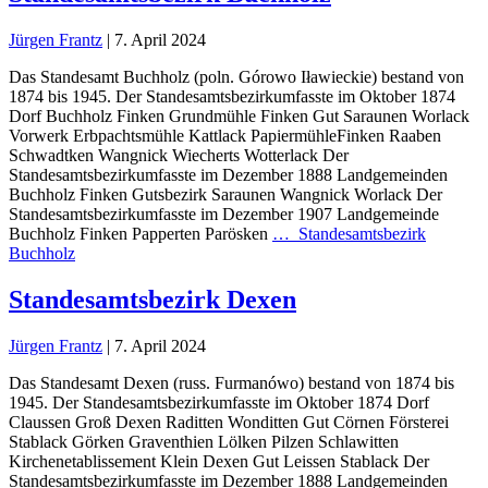
Jürgen Frantz
|
7. April 2024
Das Standesamt Buchholz (poln. Górowo Iławieckie) bestand von
1874 bis 1945. Der Standesamtsbezirkumfasste im Oktober 1874
Dorf Buchholz Finken Grundmühle Finken Gut Saraunen Worlack
Vorwerk Erbpachtsmühle Kattlack PapiermühleFinken Raaben
Schwadtken Wangnick Wiecherts Wotterlack Der
Standesamtsbezirkumfasste im Dezember 1888 Landgemeinden
Buchholz Finken Gutsbezirk Saraunen Wangnick Worlack Der
Standesamtsbezirkumfasste im Dezember 1907 Landgemeinde
Buchholz Finken Papperten Parösken
…
Standesamtsbezirk
Buchholz
Standesamtsbezirk Dexen
Jürgen Frantz
|
7. April 2024
Das Standesamt Dexen (russ. Furmanówo) bestand von 1874 bis
1945. Der Standesamtsbezirkumfasste im Oktober 1874 Dorf
Claussen Groß Dexen Raditten Wonditten Gut Cörnen Försterei
Stablack Görken Graventhien Lölken Pilzen Schlawitten
Kirchenetablissement Klein Dexen Gut Leissen Stablack Der
Standesamtsbezirkumfasste im Dezember 1888 Landgemeinden