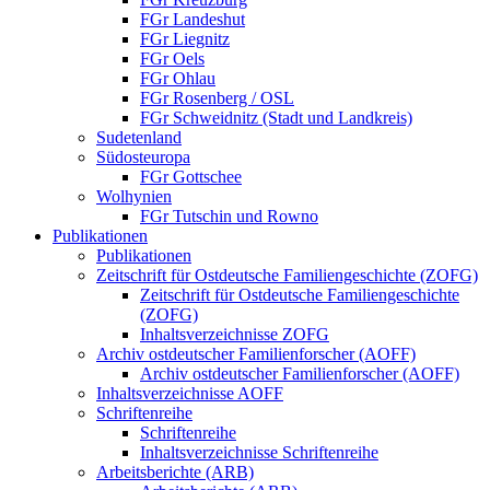
FGr Landeshut
FGr Liegnitz
FGr Oels
FGr Ohlau
FGr Rosenberg / OSL
FGr Schweidnitz (Stadt und Landkreis)
Sudetenland
Südosteuropa
FGr Gottschee
Wolhynien
FGr Tutschin und Rowno
Publikationen
Publikationen
Zeitschrift für Ostdeutsche Familiengeschichte (ZOFG)
Zeitschrift für Ostdeutsche Familiengeschichte
(ZOFG)
Inhaltsverzeichnisse ZOFG
Archiv ostdeutscher Familienforscher (AOFF)
Archiv ostdeutscher Familienforscher (AOFF)
Inhaltsverzeichnisse AOFF
Schriftenreihe
Schriftenreihe
Inhaltsverzeichnisse Schriftenreihe
Arbeitsberichte (ARB)