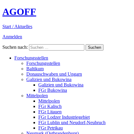
AGOFF
Start / Aktuelles
Anmelden
Suchen nach:
Forschungsstellen
Forschungsstellen
Baltikum
Donauschwaben und Ungarn
Galizien und Bukowina
Galizien und Bukowina
FGr Bukowina
Mittelpolen
Mittelpolen
FGr Kalisch
FGr Litauen
FGr Lodzer Industriegebiet
FGr Lublin und Neudorf-Neubruch
FGr Petrikau
Neumark (Ostbrandenburg)