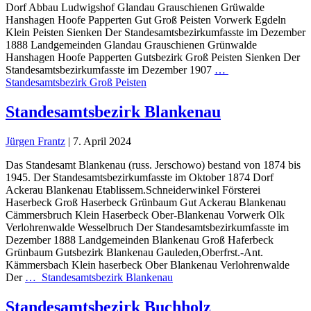
Dorf Abbau Ludwigshof Glandau Grauschienen Grüwalde
Hanshagen Hoofe Papperten Gut Groß Peisten Vorwerk Egdeln
Klein Peisten Sienken Der Standesamtsbezirkumfasste im Dezember
1888 Landgemeinden Glandau Grauschienen Grünwalde
Hanshagen Hoofe Papperten Gutsbezirk Groß Peisten Sienken Der
Standesamtsbezirkumfasste im Dezember 1907
…
Standesamtsbezirk Groß Peisten
Standesamtsbezirk Blankenau
Jürgen Frantz
|
7. April 2024
Das Standesamt Blankenau (russ. Jerschowo) bestand von 1874 bis
1945. Der Standesamtsbezirkumfasste im Oktober 1874 Dorf
Ackerau Blankenau Etablissem.Schneiderwinkel Försterei
Haserbeck Groß Haserbeck Grünbaum Gut Ackerau Blankenau
Cämmersbruch Klein Haserbeck Ober-Blankenau Vorwerk Olk
Verlohrenwalde Wesselbruch Der Standesamtsbezirkumfasste im
Dezember 1888 Landgemeinden Blankenau Groß Haferbeck
Grünbaum Gutsbezirk Blankenau Gauleden,Oberfrst.-Ant.
Kämmersbach Klein haserbeck Ober Blankenau Verlohrenwalde
Der
…
Standesamtsbezirk Blankenau
Standesamtsbezirk Buchholz