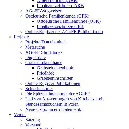
Arbeitsberichte (ARB)
Inhaltsverzeichnisse ARB
AGoFF-Wegweiser
Ostdeutsche Familienkunde (OFK)
Ostdeutsche Familienkunde (OFK)
Inhaltsverzeichnisse OFK
Online-Register der AGoFF-Publikationen
Projekte
Projekte/Datenbanken
Metasuche
AGoFF-Short-Index
Digitalisate
Grabsteindatenbank
Grabsteindatenbank
Friedhöfe
Grabsteininschriften
Online-Register Publikationen
Schlesienkartei
Die Spitzenahnenkartei der AGoFF
Links zu Auswertungen von Kirchen- und
Standesamtsbüchern in Polen
Neue Ostpommern-Datenbank
Verein
Satzung
Vorstand