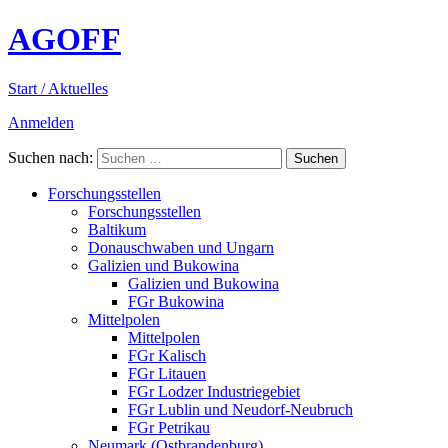
AGOFF
Start / Aktuelles
Anmelden
Suchen nach:
Forschungsstellen
Forschungsstellen
Baltikum
Donauschwaben und Ungarn
Galizien und Bukowina
Galizien und Bukowina
FGr Bukowina
Mittelpolen
Mittelpolen
FGr Kalisch
FGr Litauen
FGr Lodzer Industriegebiet
FGr Lublin und Neudorf-Neubruch
FGr Petrikau
Neumark (Ostbrandenburg)