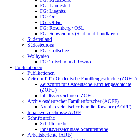
FGr Landeshut
FGr Liegnitz
FGr Oels
FGr Ohlau
FGr Rosenberg / OSL
FGr Schweidnitz (Stadt und Landkreis)
Sudetenland
Südosteuropa
FGr Gottschee
Wolhynien
FGr Tutschin und Rowno
Publikationen
Publikationen
Zeitschrift für Ostdeutsche Familiengeschichte (ZOFG)
Zeitschrift für Ostdeutsche Familiengeschichte
(ZOFG)
Inhaltsverzeichnisse ZOFG
Archiv ostdeutscher Familienforscher (AOFF)
Archiv ostdeutscher Familienforscher (AOFF)
Inhaltsverzeichnisse AOFF
Schriftenreihe
Schriftenreihe
Inhaltsverzeichnisse Schriftenreihe
Arbeitsberichte (ARB)