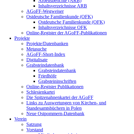
Arbeitsberichte (ARB)
Inhaltsverzeichnisse ARB
AGoFF-Wegweiser
Ostdeutsche Familienkunde (OFK)
Ostdeutsche Familienkunde (OFK)
Inhaltsverzeichnisse OFK
Online-Register der AGoFF-Publikationen
Projekte
Projekte/Datenbanken
Metasuche
AGoFF-Short-Index
Digitalisate
Grabsteindatenbank
Grabsteindatenbank
Friedhöfe
Grabsteininschriften
Online-Register Publikationen
Schlesienkartei
Die Spitzenahnenkartei der AGoFF
Links zu Auswertungen von Kirchen- und
Standesamtsbüchern in Polen
Neue Ostpommern-Datenbank
Verein
Satzung
Vorstand