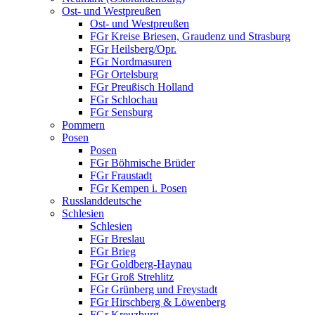
Ost- und Westpreußen
Ost- und Westpreußen
FGr Kreise Briesen, Graudenz und Strasburg
FGr Heilsberg/Opr.
FGr Nordmasuren
FGr Ortelsburg
FGr Preußisch Holland
FGr Schlochau
FGr Sensburg
Pommern
Posen
Posen
FGr Böhmische Brüder
FGr Fraustadt
FGr Kempen i. Posen
Russlanddeutsche
Schlesien
Schlesien
FGr Breslau
FGr Brieg
FGr Goldberg-Haynau
FGr Groß Strehlitz
FGr Grünberg und Freystadt
FGr Hirschberg & Löwenberg
FGr Kreuzburg