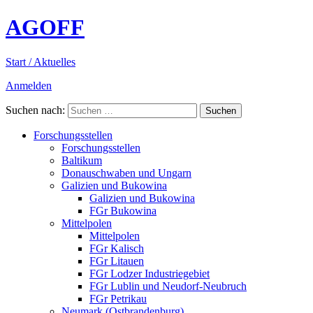
AGOFF
Start / Aktuelles
Anmelden
Suchen nach:
Forschungsstellen
Forschungsstellen
Baltikum
Donauschwaben und Ungarn
Galizien und Bukowina
Galizien und Bukowina
FGr Bukowina
Mittelpolen
Mittelpolen
FGr Kalisch
FGr Litauen
FGr Lodzer Industriegebiet
FGr Lublin und Neudorf-Neubruch
FGr Petrikau
Neumark (Ostbrandenburg)