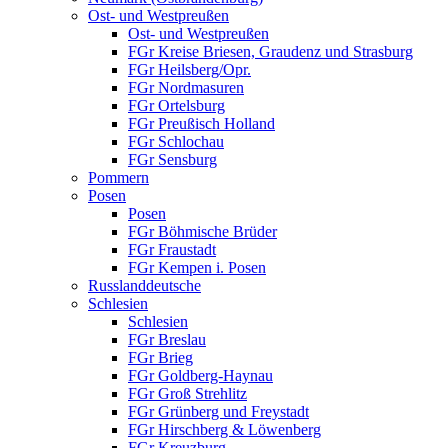
Ost- und Westpreußen
Ost- und Westpreußen
FGr Kreise Briesen, Graudenz und Strasburg
FGr Heilsberg/Opr.
FGr Nordmasuren
FGr Ortelsburg
FGr Preußisch Holland
FGr Schlochau
FGr Sensburg
Pommern
Posen
Posen
FGr Böhmische Brüder
FGr Fraustadt
FGr Kempen i. Posen
Russlanddeutsche
Schlesien
Schlesien
FGr Breslau
FGr Brieg
FGr Goldberg-Haynau
FGr Groß Strehlitz
FGr Grünberg und Freystadt
FGr Hirschberg & Löwenberg
FGr Kreuzburg