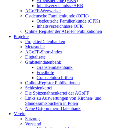
Arbeitsberichte (ARB)
Inhaltsverzeichnisse ARB
AGoFF-Wegweiser
Ostdeutsche Familienkunde (OFK)
Ostdeutsche Familienkunde (OFK)
Inhaltsverzeichnisse OFK
Online-Register der AGoFF-Publikationen
Projekte
Projekte/Datenbanken
Metasuche
AGoFF-Short-Index
Digitalisate
Grabsteindatenbank
Grabsteindatenbank
Friedhöfe
Grabsteininschriften
Online-Register Publikationen
Schlesienkartei
Die Spitzenahnenkartei der AGoFF
Links zu Auswertungen von Kirchen- und
Standesamtsbüchern in Polen
Neue Ostpommern-Datenbank
Verein
Satzung
Vorstand