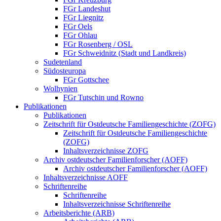
FGr Landeshut
FGr Liegnitz
FGr Oels
FGr Ohlau
FGr Rosenberg / OSL
FGr Schweidnitz (Stadt und Landkreis)
Sudetenland
Südosteuropa
FGr Gottschee
Wolhynien
FGr Tutschin und Rowno
Publikationen
Publikationen
Zeitschrift für Ostdeutsche Familiengeschichte (ZOFG)
Zeitschrift für Ostdeutsche Familiengeschichte
(ZOFG)
Inhaltsverzeichnisse ZOFG
Archiv ostdeutscher Familienforscher (AOFF)
Archiv ostdeutscher Familienforscher (AOFF)
Inhaltsverzeichnisse AOFF
Schriftenreihe
Schriftenreihe
Inhaltsverzeichnisse Schriftenreihe
Arbeitsberichte (ARB)