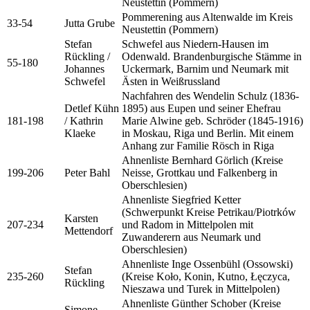
Neustettin (Pommern)
Pommerening aus Altenwalde im Kreis
33-54
Jutta Grube
Neustettin (Pommern)
Stefan
Schwefel aus Niedern-Hausen im
Rückling /
Odenwald. Brandenburgische Stämme in
55-180
Johannes
Uckermark, Barnim und Neumark mit
Schwefel
Ästen in Weißrussland
Nachfahren des Wendelin Schulz (1836-
Detlef Kühn
1895) aus Eupen und seiner Ehefrau
181-198
/ Kathrin
Marie Alwine geb. Schröder (1845-1916)
Klaeke
in Moskau, Riga und Berlin. Mit einem
Anhang zur Familie Rösch in Riga
Ahnenliste Bernhard Görlich (Kreise
199-206
Peter Bahl
Neisse, Grottkau und Falkenberg in
Oberschlesien)
Ahnenliste Siegfried Ketter
(Schwerpunkt Kreise Petrikau/Piotrków
Karsten
207-234
und Radom in Mittelpolen mit
Mettendorf
Zuwanderern aus Neumark und
Oberschlesien)
Ahnenliste Inge Ossenbühl (Ossowski)
Stefan
235-260
(Kreise Koło, Konin, Kutno, Łęczyca,
Rückling
Nieszawa und Turek in Mittelpolen)
Ahnenliste Günther Schober (Kreise
Simone