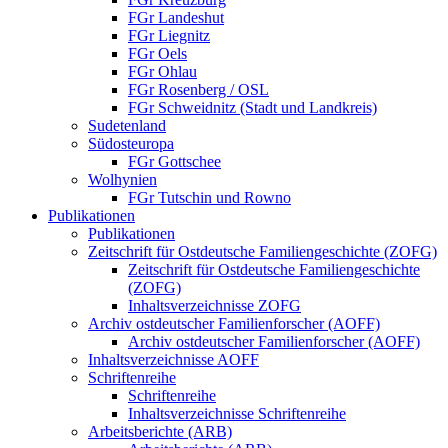
FGr Landeshut
FGr Liegnitz
FGr Oels
FGr Ohlau
FGr Rosenberg / OSL
FGr Schweidnitz (Stadt und Landkreis)
Sudetenland
Südosteuropa
FGr Gottschee
Wolhynien
FGr Tutschin und Rowno
Publikationen
Publikationen
Zeitschrift für Ostdeutsche Familiengeschichte (ZOFG)
Zeitschrift für Ostdeutsche Familiengeschichte
(ZOFG)
Inhaltsverzeichnisse ZOFG
Archiv ostdeutscher Familienforscher (AOFF)
Archiv ostdeutscher Familienforscher (AOFF)
Inhaltsverzeichnisse AOFF
Schriftenreihe
Schriftenreihe
Inhaltsverzeichnisse Schriftenreihe
Arbeitsberichte (ARB)