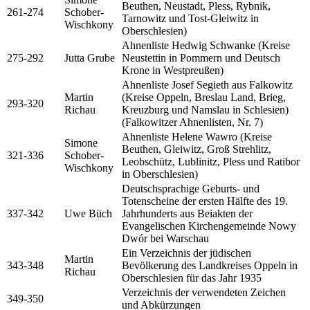
Beuthen, Neustadt, Pless, Rybnik,
261-274
Schober-
Tarnowitz und Tost-Gleiwitz in
Wischkony
Oberschlesien)
Ahnenliste Hedwig Schwanke (Kreise
275-292
Jutta Grube
Neustettin in Pommern und Deutsch
Krone in Westpreußen)
Ahnenliste Josef Segieth aus Falkowitz
Martin
(Kreise Oppeln, Breslau Land, Brieg,
293-320
Richau
Kreuzburg und Namslau in Schlesien)
(Falkowitzer Ahnenlisten, Nr. 7)
Ahnenliste Helene Wawro (Kreise
Simone
Beuthen, Gleiwitz, Groß Strehlitz,
321-336
Schober-
Leobschütz, Lublinitz, Pless und Ratibor
Wischkony
in Oberschlesien)
Deutschsprachige Geburts- und
Totenscheine der ersten Hälfte des 19.
337-342
Uwe Büch
Jahrhunderts aus Beiakten der
Evangelischen Kirchengemeinde Nowy
Dwór bei Warschau
Ein Verzeichnis der jüdischen
Martin
343-348
Bevölkerung des Landkreises Oppeln in
Richau
Oberschlesien für das Jahr 1935
Verzeichnis der verwendeten Zeichen
349-350
und Abkürzungen