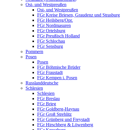
Ost- und Westpreußen
Ost- und Westpreußen
FGr Kreise Briesen, Graudenz und Strasburg
FGr Heilsberg/Opr.
FGr Nordmasuren
FGr Ortelsburg
FGr Preußisch Holland
FGr Schlochau
FGr Sensburg
Pommern
Posen
Posen
FGr Böhmische Brüder
FGr Fraustadt
FGr Kempen i. Posen
Russlanddeutsche
Schlesien
Schlesien
FGr Breslau
FGr Brieg
FGr Goldberg-Haynau
FGr Groß Strehlitz
FGr Grünberg und Freystadt
FGr Hirschberg & Löwenberg
FGr Kreuzburg