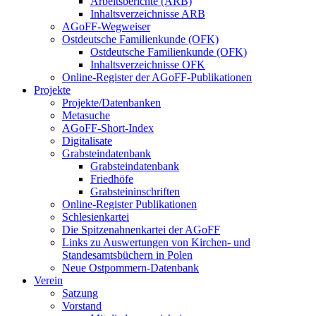
Arbeitsberichte (ARB)
Inhaltsverzeichnisse ARB
AGoFF-Wegweiser
Ostdeutsche Familienkunde (OFK)
Ostdeutsche Familienkunde (OFK)
Inhaltsverzeichnisse OFK
Online-Register der AGoFF-Publikationen
Projekte
Projekte/Datenbanken
Metasuche
AGoFF-Short-Index
Digitalisate
Grabsteindatenbank
Grabsteindatenbank
Friedhöfe
Grabsteininschriften
Online-Register Publikationen
Schlesienkartei
Die Spitzenahnenkartei der AGoFF
Links zu Auswertungen von Kirchen- und
Standesamtsbüchern in Polen
Neue Ostpommern-Datenbank
Verein
Satzung
Vorstand