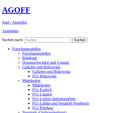
AGOFF
Start / Aktuelles
Anmelden
Suchen nach:
Forschungsstellen
Forschungsstellen
Baltikum
Donauschwaben und Ungarn
Galizien und Bukowina
Galizien und Bukowina
FGr Bukowina
Mittelpolen
Mittelpolen
FGr Kalisch
FGr Litauen
FGr Lodzer Industriegebiet
FGr Lublin und Neudorf-Neubruch
FGr Petrikau
Neumark (Ostbrandenburg)