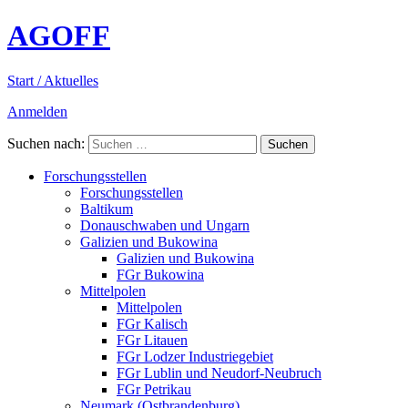
AGOFF
Start / Aktuelles
Anmelden
Suchen nach:
Forschungsstellen
Forschungsstellen
Baltikum
Donauschwaben und Ungarn
Galizien und Bukowina
Galizien und Bukowina
FGr Bukowina
Mittelpolen
Mittelpolen
FGr Kalisch
FGr Litauen
FGr Lodzer Industriegebiet
FGr Lublin und Neudorf-Neubruch
FGr Petrikau
Neumark (Ostbrandenburg)