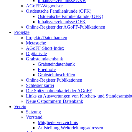
Inhaltsverzeichnisse ARB
AGoFF-Wegweiser
Ostdeutsche Familienkunde (OFK)
Ostdeutsche Familienkunde (OFK)
Inhaltsverzeichnisse OFK
Online-Register der AGoFF-Publikationen
Projekte
Projekte/Datenbanken
Metasuche
AGoFF-Short-Index
Digitalisate
Grabsteindatenbank
Grabsteindatenbank
Friedhöfe
Grabsteininschriften
Online-Register Publikationen
Schlesienkartei
Die Spitzenahnenkartei der AGoFF
Links zu Auswertungen von Kirchen- und Standesamtsbü
Neue Ostpommern-Datenbank
Verein
Satzung
Vorstand
Mitgliederverzeichnis
Aufstellung Weiterleitungsadressen