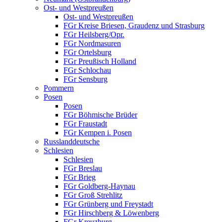
Ost- und Westpreußen
Ost- und Westpreußen
FGr Kreise Briesen, Graudenz und Strasburg
FGr Heilsberg/Opr.
FGr Nordmasuren
FGr Ortelsburg
FGr Preußisch Holland
FGr Schlochau
FGr Sensburg
Pommern
Posen
Posen
FGr Böhmische Brüder
FGr Fraustadt
FGr Kempen i. Posen
Russlanddeutsche
Schlesien
Schlesien
FGr Breslau
FGr Brieg
FGr Goldberg-Haynau
FGr Groß Strehlitz
FGr Grünberg und Freystadt
FGr Hirschberg & Löwenberg
FGr Kreuzburg