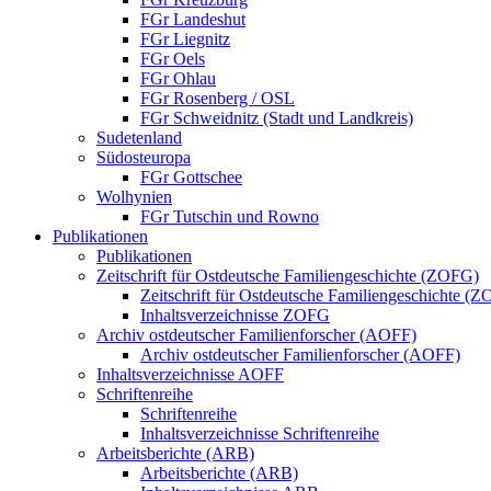
FGr Landeshut
FGr Liegnitz
FGr Oels
FGr Ohlau
FGr Rosenberg / OSL
FGr Schweidnitz (Stadt und Landkreis)
Sudetenland
Südosteuropa
FGr Gottschee
Wolhynien
FGr Tutschin und Rowno
Publikationen
Publikationen
Zeitschrift für Ostdeutsche Familiengeschichte (ZOFG)
Zeitschrift für Ostdeutsche Familiengeschichte (
Inhaltsverzeichnisse ZOFG
Archiv ostdeutscher Familienforscher (AOFF)
Archiv ostdeutscher Familienforscher (AOFF)
Inhaltsverzeichnisse AOFF
Schriftenreihe
Schriftenreihe
Inhaltsverzeichnisse Schriftenreihe
Arbeitsberichte (ARB)
Arbeitsberichte (ARB)