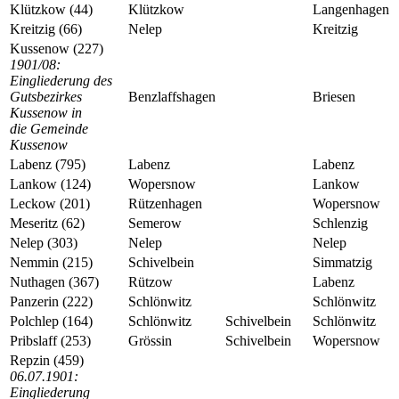
Klützkow (44)
Klützkow
Langenhagen
Kreitzig (66)
Nelep
Kreitzig
Kussenow (227)
1901/08:
Eingliederung des
Gutsbezirkes
Benzlaffshagen
Briesen
Kussenow in
die Gemeinde
Kussenow
Labenz (795)
Labenz
Labenz
Lankow (124)
Wopersnow
Lankow
Leckow (201)
Rützenhagen
Wopersnow
Meseritz (62)
Semerow
Schlenzig
Nelep (303)
Nelep
Nelep
Nemmin (215)
Schivelbein
Simmatzig
Nuthagen (367)
Rützow
Labenz
Panzerin (222)
Schlönwitz
Schlönwitz
Polchlep (164)
Schlönwitz
Schivelbein
Schlönwitz
Pribslaff (253)
Grössin
Schivelbein
Wopersnow
Repzin (459)
06.07.1901:
Eingliederung