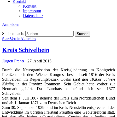
Kontakt
Kontakt
Impressum
Datenschutz
Anmelden
Suchen nach:
Start
Verein
Aktuelles
Kreis Schivelbein
Jürgen Frantz
|
27. April 2015
Durch die Neuorganisation der Kreisgliederung im Königreich
Preußen nach dem Wiener Kongress bestand seit 1816 der Kreis
Schivelbein im Regierungsbezirk Cöslin (
seit den 1920er Jahren
Köslin
) in der Provinz Pommern. Sein Gebiet hatte vorher zur
Neumark gehört. Das Landratsamt befand sich seit 1877
Schivelbein.
Seit dem 1. Juli 1867 gehörte der Kreis zum Norddeutschen Bund
und ab 1. Januar 1871 zum Deutschen Reich.
Zum 30. September 1929 fand im Kreis Neustettin entsprechend der
Entwicklung im übrigen Freistaat Preußen eine Gebietsreform statt,
bei der alle bisher selbstständigen Gutsbezirke aufgelöst und