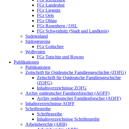
FGr Landeshut
FGr Liegnitz
FGr Oels
FGr Ohlau
FGr Rosenberg / OSL
FGr Schweidnitz (Stadt und Landkreis)
Sudetenland
Südosteuropa
FGr Gottschee
Wolhynien
FGr Tutschin und Rowno
Publikationen
Publikationen
Zeitschrift für Ostdeutsche Familiengeschichte (ZOFG)
Zeitschrift für Ostdeutsche Familiengeschichte
(ZOFG)
Inhaltsverzeichnisse ZOFG
Archiv ostdeutscher Familienforscher (AOFF)
Archiv ostdeutscher Familienforscher (AOFF)
Inhaltsverzeichnisse AOFF
Schriftenreihe
Schriftenreihe
Inhaltsverzeichnisse Schriftenreihe
Arbeitsberichte (ARB)