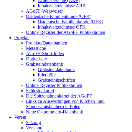
Arbeitsberichte (ARB)
Inhaltsverzeichnisse ARB
AGoFF-Wegweiser
Ostdeutsche Familienkunde (OFK)
Ostdeutsche Familienkunde (OFK)
Inhaltsverzeichnisse OFK
Online-Register der AGoFF-Publikationen
Projekte
Projekte/Datenbanken
Metasuche
AGoFF-Short-Index
Digitalisate
Grabsteindatenbank
Grabsteindatenbank
Friedhöfe
Grabsteininschriften
Online-Register Publikationen
Schlesienkartei
Die Spitzenahnenkartei der AGoFF
Links zu Auswertungen von Kirchen- und
Standesamtsbüchern in Polen
Neue Ostpommern-Datenbank
Verein
Satzung
Vorstand