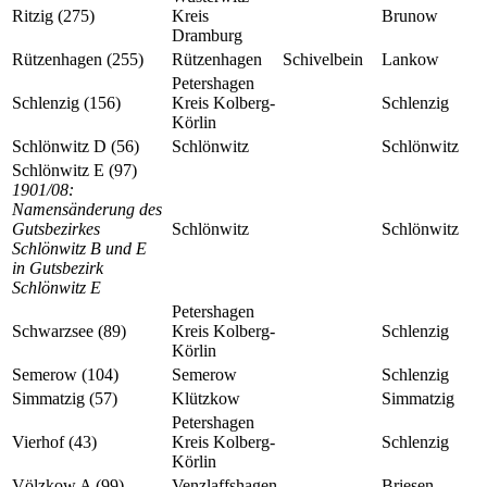
Ritzig (275)
Kreis
Brunow
Dramburg
Rützenhagen (255)
Rützenhagen
Schivelbein
Lankow
Petershagen
Schlenzig (156)
Kreis Kolberg-
Schlenzig
Körlin
Schlönwitz D (56)
Schlönwitz
Schlönwitz
Schlönwitz E (97)
1901/08:
Namensänderung des
Gutsbezirkes
Schlönwitz
Schlönwitz
Schlönwitz B und E
in Gutsbezirk
Schlönwitz E
Petershagen
Schwarzsee (89)
Kreis Kolberg-
Schlenzig
Körlin
Semerow (104)
Semerow
Schlenzig
Simmatzig (57)
Klützkow
Simmatzig
Petershagen
Vierhof (43)
Kreis Kolberg-
Schlenzig
Körlin
Völzkow A (99)
Venzlaffshagen
Briesen