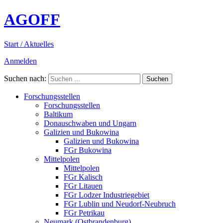
AGOFF
Start / Aktuelles
Anmelden
Suchen nach:
Forschungsstellen
Forschungsstellen
Baltikum
Donauschwaben und Ungarn
Galizien und Bukowina
Galizien und Bukowina
FGr Bukowina
Mittelpolen
Mittelpolen
FGr Kalisch
FGr Litauen
FGr Lodzer Industriegebiet
FGr Lublin und Neudorf-Neubruch
FGr Petrikau
Neumark (Ostbrandenburg)