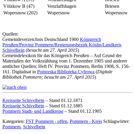
Völzkow B (47)
Venzlaffshagen
Briesen
Wopersnow (202)
Wopersnow
Wopersnow
Quellen:
Gemeindeverzeichnis Deutschland 1900
Königreich
Preußen/Provinz Pommern/Regierungsbezirk Köslin/Landkreis
Schivelbein
(
besucht am 27. April 2015
)
Gemeindelexikon für das Königreich Preußen – Auf Grund der
Materialien der Volkszählung vom 1. Dezember 1905 und anderer
amtlicher Quellen; Heft IV. Provinz Pommern, Berlin 1908, S. 156-
161. Digitalisat in
Pomorska Biblioteka Cyfrowa
(
Digitale
Bibliothek Pommern; besucht am 27. April 2015
)
Kreisseite Schivelbein
– Stand 01.12.1871
Kreisseite Schivelbein
– Stand 01.12.1885
Pommern Stadt- und Landkreise
– Stand 01.12.1905
Kategorien:
FST Pommern - offen
,
Pommern - Kreis
Schlagwörter:
Pommern
,
Schivelbein