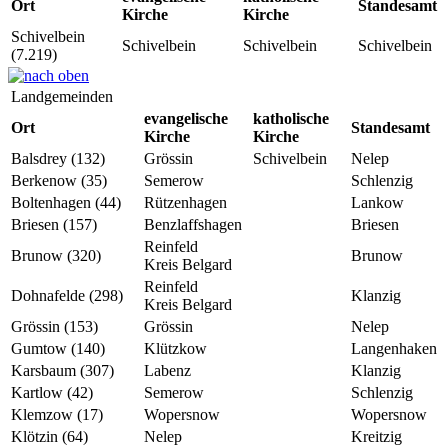
Ort
Standesamt
Kirche
Kirche
Schivelbein
Schivelbein
Schivelbein
Schivelbein
(7.219)
Landgemeinden
evangelische
katholische
Ort
Standesamt
Kirche
Kirche
Balsdrey (132)
Grössin
Schivelbein
Nelep
Berkenow (35)
Semerow
Schlenzig
Boltenhagen (44)
Rützenhagen
Lankow
Briesen (157)
Benzlaffshagen
Briesen
Reinfeld
Brunow (320)
Brunow
Kreis Belgard
Reinfeld
Dohnafelde (298)
Klanzig
Kreis Belgard
Grössin (153)
Grössin
Nelep
Gumtow (140)
Klützkow
Langenhaken
Karsbaum (307)
Labenz
Klanzig
Kartlow (42)
Semerow
Schlenzig
Klemzow (17)
Wopersnow
Wopersnow
Klötzin (64)
Nelep
Kreitzig