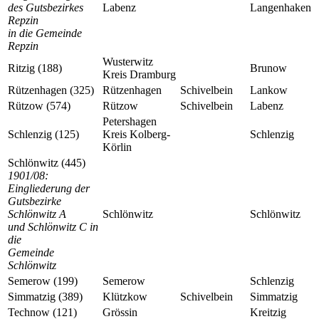
des Gutsbezirkes
Labenz
Langenhaken
Repzin
in die Gemeinde
Repzin
Wusterwitz
Ritzig (188)
Brunow
Kreis Dramburg
Rützenhagen (325)
Rützenhagen
Schivelbein
Lankow
Rützow (574)
Rützow
Schivelbein
Labenz
Petershagen
Schlenzig (125)
Kreis Kolberg-
Schlenzig
Körlin
Schlönwitz (445)
1901/08:
Eingliederung der
Gutsbezirke
Schlönwitz A
Schlönwitz
Schlönwitz
und Schlönwitz C in
die
Gemeinde
Schlönwitz
Semerow (199)
Semerow
Schlenzig
Simmatzig (389)
Klützkow
Schivelbein
Simmatzig
Technow (121)
Grössin
Kreitzig