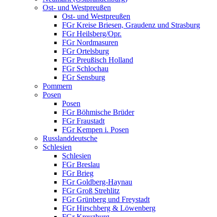
Ost- und Westpreußen
Ost- und Westpreußen
FGr Kreise Briesen, Graudenz und Strasburg
FGr Heilsberg/Opr.
FGr Nordmasuren
FGr Ortelsburg
FGr Preußisch Holland
FGr Schlochau
FGr Sensburg
Pommern
Posen
Posen
FGr Böhmische Brüder
FGr Fraustadt
FGr Kempen i. Posen
Russlanddeutsche
Schlesien
Schlesien
FGr Breslau
FGr Brieg
FGr Goldberg-Haynau
FGr Groß Strehlitz
FGr Grünberg und Freystadt
FGr Hirschberg & Löwenberg
FGr Kreuzburg