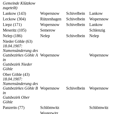
Gemeinde Klützkow
zugeteilt)
Lankow (143)
Wopersnow
Schivelbein
Lankow
Leckow (304)
Rützenhagen
Schivelbein
Wopersnow
Liepz (171)
Wopersnow
Schivelbein
Lankow
Meseritz (105)
Semerow
Schlenzig
Nelep (186)
Nelep
Schivelbein
Nelep
Nieder Göhle (63)
18.04.1907:
Namensänderung des
Gutsbezirkes Göhle A
Wopersnow
Wopersnow
in
Gutsbezirk Nieder
Göhle
Ober Göhle (43)
18.04.1907:
Namensänderung des
Gutsbezirkes Göhle B
Wopersnow
Schivelbein
Wopersnow
in
Gutsbezirk Ober
Göhle
Panzerin (77)
Schlömwitz
Schlömwitz
Wusterwitz