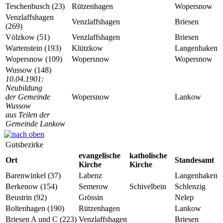
Teschenbusch (23)
Rützenhagen
Wopersnow
Venzlaffshagen
Venzlaffshagen
Briesen
(269)
Völzkow (51)
Venzlaffshagen
Briesen
Wartenstein (193)
Klützkow
Langenhaken
Wopersnow (109)
Wopersnow
Wopersnow
Wussow (148)
10.04.1901:
Neubildung
der Gemeinde
Wopersnow
Lankow
Wussow
aus Teilen der
Gemeinde Lankow
Gutsbezirke
evangelische
katholische
Ort
Standesamt
Kirche
Kirche
Barenwinkel (37)
Labenz
Langenhaken
Berkenow (154)
Semerow
Schivelbein
Schlenzig
Beustrin (92)
Grössin
Nelep
Boltenhagen (190)
Rützenhagen
Lankow
Briesen A und C (223)
Venzlaffshagen
Briesen