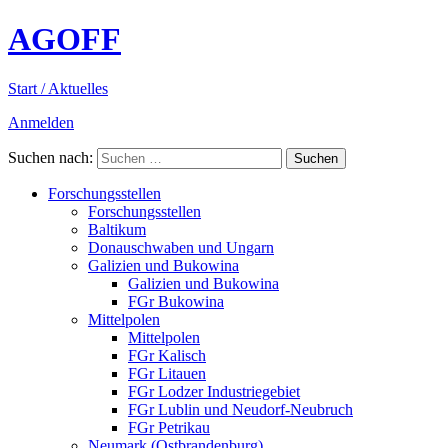
AGOFF
Start / Aktuelles
Anmelden
Suchen nach:
Forschungsstellen
Forschungsstellen
Baltikum
Donauschwaben und Ungarn
Galizien und Bukowina
Galizien und Bukowina
FGr Bukowina
Mittelpolen
Mittelpolen
FGr Kalisch
FGr Litauen
FGr Lodzer Industriegebiet
FGr Lublin und Neudorf-Neubruch
FGr Petrikau
Neumark (Ostbrandenburg)