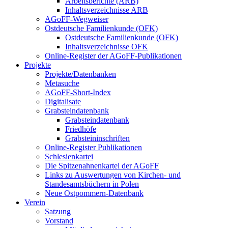
Arbeitsberichte (ARB)
Inhaltsverzeichnisse ARB
AGoFF-Wegweiser
Ostdeutsche Familienkunde (OFK)
Ostdeutsche Familienkunde (OFK)
Inhaltsverzeichnisse OFK
Online-Register der AGoFF-Publikationen
Projekte
Projekte/Datenbanken
Metasuche
AGoFF-Short-Index
Digitalisate
Grabsteindatenbank
Grabsteindatenbank
Friedhöfe
Grabsteininschriften
Online-Register Publikationen
Schlesienkartei
Die Spitzenahnenkartei der AGoFF
Links zu Auswertungen von Kirchen- und
Standesamtsbüchern in Polen
Neue Ostpommern-Datenbank
Verein
Satzung
Vorstand