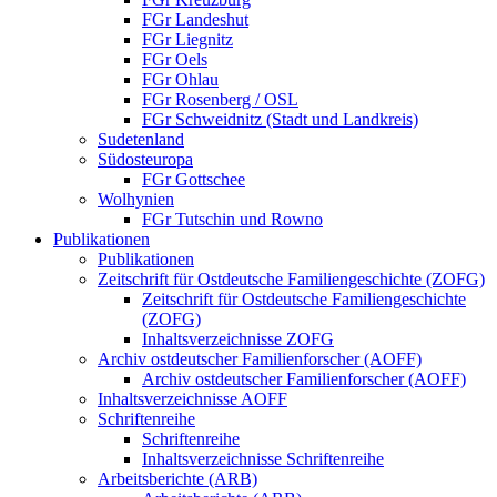
FGr Landeshut
FGr Liegnitz
FGr Oels
FGr Ohlau
FGr Rosenberg / OSL
FGr Schweidnitz (Stadt und Landkreis)
Sudetenland
Südosteuropa
FGr Gottschee
Wolhynien
FGr Tutschin und Rowno
Publikationen
Publikationen
Zeitschrift für Ostdeutsche Familiengeschichte (ZOFG)
Zeitschrift für Ostdeutsche Familiengeschichte
(ZOFG)
Inhaltsverzeichnisse ZOFG
Archiv ostdeutscher Familienforscher (AOFF)
Archiv ostdeutscher Familienforscher (AOFF)
Inhaltsverzeichnisse AOFF
Schriftenreihe
Schriftenreihe
Inhaltsverzeichnisse Schriftenreihe
Arbeitsberichte (ARB)