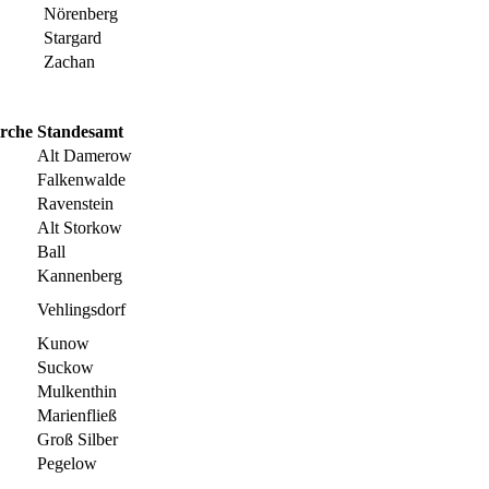
Nörenberg
Stargard
Zachan
irche
Standesamt
Alt Damerow
Falkenwalde
Ravenstein
Alt Storkow
Ball
Kannenberg
Vehlingsdorf
Kunow
Suckow
Mulkenthin
Marienfließ
Groß Silber
Pegelow