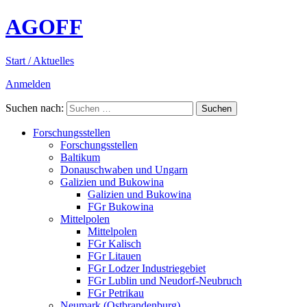
AGOFF
Start / Aktuelles
Anmelden
Suchen nach:
Forschungsstellen
Forschungsstellen
Baltikum
Donauschwaben und Ungarn
Galizien und Bukowina
Galizien und Bukowina
FGr Bukowina
Mittelpolen
Mittelpolen
FGr Kalisch
FGr Litauen
FGr Lodzer Industriegebiet
FGr Lublin und Neudorf-Neubruch
FGr Petrikau
Neumark (Ostbrandenburg)