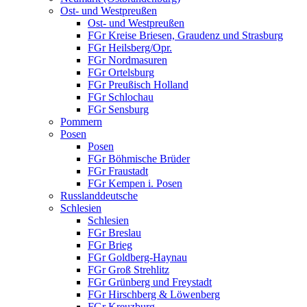
Ost- und Westpreußen
Ost- und Westpreußen
FGr Kreise Briesen, Graudenz und Strasburg
FGr Heilsberg/Opr.
FGr Nordmasuren
FGr Ortelsburg
FGr Preußisch Holland
FGr Schlochau
FGr Sensburg
Pommern
Posen
Posen
FGr Böhmische Brüder
FGr Fraustadt
FGr Kempen i. Posen
Russlanddeutsche
Schlesien
Schlesien
FGr Breslau
FGr Brieg
FGr Goldberg-Haynau
FGr Groß Strehlitz
FGr Grünberg und Freystadt
FGr Hirschberg & Löwenberg
FGr Kreuzburg