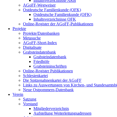
Inhaltsverzeichnisse ARB
AGoFF-Wegweiser
Ostdeutsche Familienkunde (OFK)
Ostdeutsche Familienkunde (OFK)
Inhaltsverzeichnisse OFK
Online-Register der AGoFF-Publikationen
Projekte
Projekte/Datenbanken
Metasuche
AGoFF-Short-Index
Digitalisate
Grabsteindatenbank
Grabsteindatenbank
Friedhöfe
Grabsteininschriften
Online-Register Publikationen
Schlesienkartei
Die Spitzenahnenkartei der AGoFF
Links zu Auswertungen von Kirchen- und Standesamtsbü
Neue Ostpommern-Datenbank
Verein
Satzung
Vorstand
Mitgliederverzeichnis
Aufstellung Weiterleitungsadressen