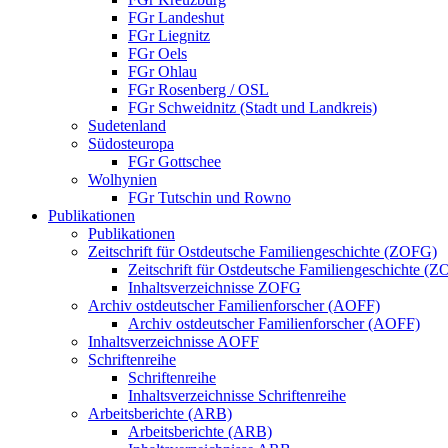
FGr Landeshut
FGr Liegnitz
FGr Oels
FGr Ohlau
FGr Rosenberg / OSL
FGr Schweidnitz (Stadt und Landkreis)
Sudetenland
Südosteuropa
FGr Gottschee
Wolhynien
FGr Tutschin und Rowno
Publikationen
Publikationen
Zeitschrift für Ostdeutsche Familiengeschichte (ZOFG)
Zeitschrift für Ostdeutsche Familiengeschichte (
Inhaltsverzeichnisse ZOFG
Archiv ostdeutscher Familienforscher (AOFF)
Archiv ostdeutscher Familienforscher (AOFF)
Inhaltsverzeichnisse AOFF
Schriftenreihe
Schriftenreihe
Inhaltsverzeichnisse Schriftenreihe
Arbeitsberichte (ARB)
Arbeitsberichte (ARB)