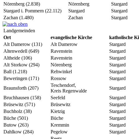
Nörenberg (2.838)
Nörenberg
Stargard
Stargard i. Pommern (22.112)
Stargard
Stargard
Zachan (1.480)
Zachan
Stargard
Landgemeinden
Ort
evangelische Kirche
katholische K
Alt Damerow (131)
Alt Damerow
Stargard
Altenwedell (649)
Ravenstein
Stargard
Altheide (106)
Ravenstein
Stargard
Alt Storkow (294)
Nörenberg
Stargard
Ball (1.218)
Rehwinkel
Stargard
Beweringen (171)
Rossow
Stargard
Teschendorf,
Braunsforth (207)
Stargard
Kreis Regenwalde
Bruchhausen (158)
Seefeld
Stargard
Brüsewitz (571)
Brüsewitz
Stargard
Buchholz (38)
Kietzig
Stargard
Büche (501)
Büche
Stargard
Butow (263)
Kremmin
Stargard
Dahlkow (284)
Pegelow
Stargard
Reetz,