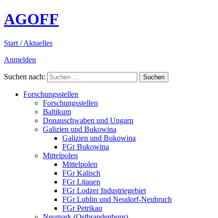
AGOFF
Start / Aktuelles
Anmelden
Suchen nach:
Forschungsstellen
Forschungsstellen
Baltikum
Donauschwaben und Ungarn
Galizien und Bukowina
Galizien und Bukowina
FGr Bukowina
Mittelpolen
Mittelpolen
FGr Kalisch
FGr Litauen
FGr Lodzer Industriegebiet
FGr Lublin und Neudorf-Neubruch
FGr Petrikau
Neumark (Ostbrandenburg)