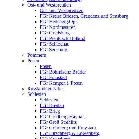
Ost- und Westpreußen
Ost- und Westpreußen
FGr Kreise Briesen, Graudenz und Strasburg
FGr Heilsberg/Opr.
FGr Nordmasuren
FGr Ortelsburg
FGr Preußisch Holland
FGr Schlochau
FGr Sensburg
Pommern
Posen
Posen
FGr Böhmische Brüder
FGr Fraustadt
FGr Kempen i. Posen
Russlanddeutsche
Schlesien
Schlesien
FGr Breslau
FGr Brieg
FGr Goldberg-Haynau
FGr Groß Strehlitz
FGr Grünberg und Freystadt
FGr Hirschberg & Löwenberg
FGr Kreuzburg