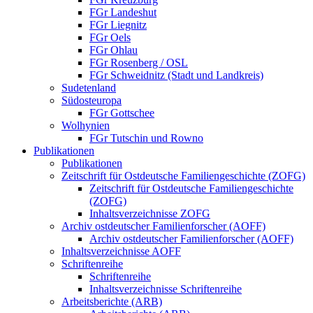
FGr Landeshut
FGr Liegnitz
FGr Oels
FGr Ohlau
FGr Rosenberg / OSL
FGr Schweidnitz (Stadt und Landkreis)
Sudetenland
Südosteuropa
FGr Gottschee
Wolhynien
FGr Tutschin und Rowno
Publikationen
Publikationen
Zeitschrift für Ostdeutsche Familiengeschichte (ZOFG)
Zeitschrift für Ostdeutsche Familiengeschichte
(ZOFG)
Inhaltsverzeichnisse ZOFG
Archiv ostdeutscher Familienforscher (AOFF)
Archiv ostdeutscher Familienforscher (AOFF)
Inhaltsverzeichnisse AOFF
Schriftenreihe
Schriftenreihe
Inhaltsverzeichnisse Schriftenreihe
Arbeitsberichte (ARB)