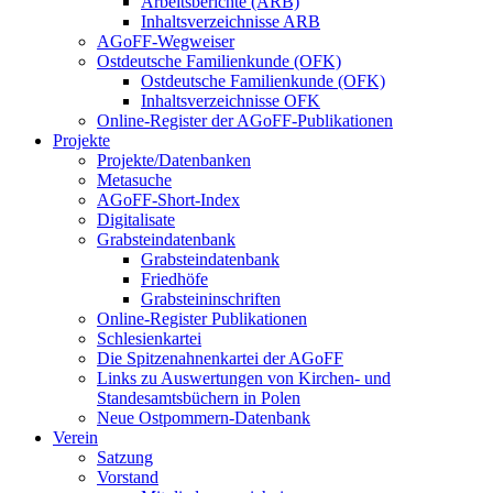
Arbeitsberichte (ARB)
Inhaltsverzeichnisse ARB
AGoFF-Wegweiser
Ostdeutsche Familienkunde (OFK)
Ostdeutsche Familienkunde (OFK)
Inhaltsverzeichnisse OFK
Online-Register der AGoFF-Publikationen
Projekte
Projekte/Datenbanken
Metasuche
AGoFF-Short-Index
Digitalisate
Grabsteindatenbank
Grabsteindatenbank
Friedhöfe
Grabsteininschriften
Online-Register Publikationen
Schlesienkartei
Die Spitzenahnenkartei der AGoFF
Links zu Auswertungen von Kirchen- und
Standesamtsbüchern in Polen
Neue Ostpommern-Datenbank
Verein
Satzung
Vorstand