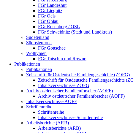
FGr Landeshut
FGr Liegnitz
FGr Oels
FGr Ohlau
FGr Rosenberg / OSL
FGr Schweidnitz (Stadt und Landkreis)
Sudetenland
Südosteuropa
FGr Gottschee
Wolhynien
FGr Tutschin und Rowno
Publikationen
Publikationen
Zeitschrift für Ostdeutsche Familiengeschichte (ZOFG)
Zeitschrift für Ostdeutsche Familiengeschichte (
Inhaltsverzeichnisse ZOFG
Archiv ostdeutscher Familienforscher (AOFF)
Archiv ostdeutscher Familienforscher (AOFF)
Inhaltsverzeichnisse AOFF
Schriftenreihe
Schriftenreihe
Inhaltsverzeichnisse Schriftenreihe
Arbeitsberichte (ARB)
Arbeitsberichte (ARB)