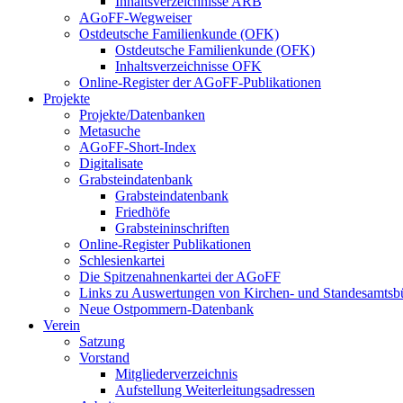
Inhaltsverzeichnisse ARB
AGoFF-Wegweiser
Ostdeutsche Familienkunde (OFK)
Ostdeutsche Familienkunde (OFK)
Inhaltsverzeichnisse OFK
Online-Register der AGoFF-Publikationen
Projekte
Projekte/Datenbanken
Metasuche
AGoFF-Short-Index
Digitalisate
Grabsteindatenbank
Grabsteindatenbank
Friedhöfe
Grabsteininschriften
Online-Register Publikationen
Schlesienkartei
Die Spitzenahnenkartei der AGoFF
Links zu Auswertungen von Kirchen- und Standesamtsbü
Neue Ostpommern-Datenbank
Verein
Satzung
Vorstand
Mitgliederverzeichnis
Aufstellung Weiterleitungsadressen