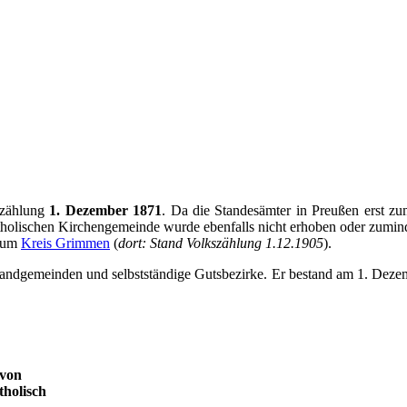
szählung
1. Dezember 1871
. Da die Standesämter in Preußen erst z
olischen Kirchengemeinde wurde ebenfalls nicht erhoben oder zumindes
 zum
Kreis Grimmen
(
dort: Stand Volkszählung 1.12.1905
).
 Landgemeinden und selbstständige Gutsbezirke. Er bestand am 1. Dez
von
tholisch