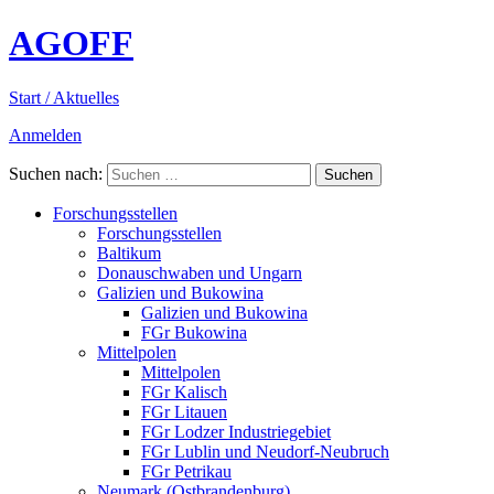
AGOFF
Start / Aktuelles
Anmelden
Suchen nach:
Forschungsstellen
Forschungsstellen
Baltikum
Donauschwaben und Ungarn
Galizien und Bukowina
Galizien und Bukowina
FGr Bukowina
Mittelpolen
Mittelpolen
FGr Kalisch
FGr Litauen
FGr Lodzer Industriegebiet
FGr Lublin und Neudorf-Neubruch
FGr Petrikau
Neumark (Ostbrandenburg)