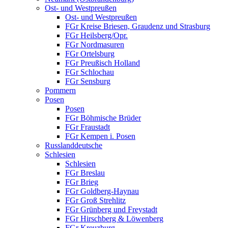
Ost- und Westpreußen
Ost- und Westpreußen
FGr Kreise Briesen, Graudenz und Strasburg
FGr Heilsberg/Opr.
FGr Nordmasuren
FGr Ortelsburg
FGr Preußisch Holland
FGr Schlochau
FGr Sensburg
Pommern
Posen
Posen
FGr Böhmische Brüder
FGr Fraustadt
FGr Kempen i. Posen
Russlanddeutsche
Schlesien
Schlesien
FGr Breslau
FGr Brieg
FGr Goldberg-Haynau
FGr Groß Strehlitz
FGr Grünberg und Freystadt
FGr Hirschberg & Löwenberg
FGr Kreuzburg