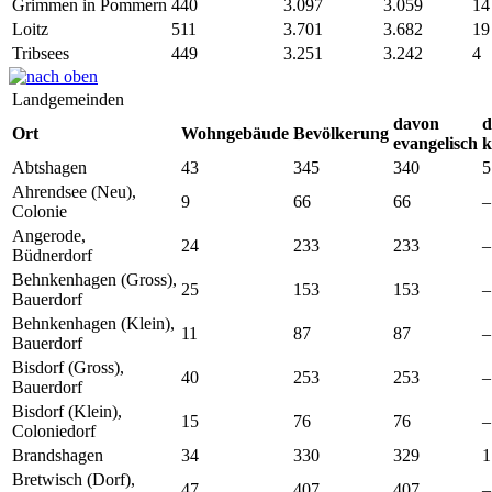
Grimmen in Pommern
440
3.097
3.059
14
Loitz
511
3.701
3.682
19
Tribsees
449
3.251
3.242
4
Landgemeinden
davon
d
Ort
Wohngebäude
Bevölkerung
evangelisch
k
Abtshagen
43
345
340
5
Ahrendsee (Neu),
9
66
66
–
Colonie
Angerode,
24
233
233
–
Büdnerdorf
Behnkenhagen (Gross),
25
153
153
–
Bauerdorf
Behnkenhagen (Klein),
11
87
87
–
Bauerdorf
Bisdorf (Gross),
40
253
253
–
Bauerdorf
Bisdorf (Klein),
15
76
76
–
Coloniedorf
Brandshagen
34
330
329
1
Bretwisch (Dorf),
47
407
407
–