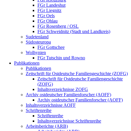
FGr Landeshut
FGr Liegnitz
FGr Oels
FGr Ohlau
FGr Rosenberg / OSL
FGr Schweidnitz (Stadt und Landkreis)
Sudetenland
Südosteuropa
FGr Gottschee
Wolhynien
FGr Tutschin und Rowno
Publikationen
Publikationen
Zeitschrift für Ostdeutsche Familiengeschichte (ZOFG)
Zeitschrift für Ostdeutsche Familiengeschichte
(ZOFG)
Inhaltsverzeichnisse ZOFG
Archiv ostdeutscher Familienforscher (AOFF)
Archiv ostdeutscher Familienforscher (AOFF)
Inhaltsverzeichnisse AOFF
Schriftenreihe
Schriftenreihe
Inhaltsverzeichnisse Schriftenreihe
Arbeitsberichte (ARB)