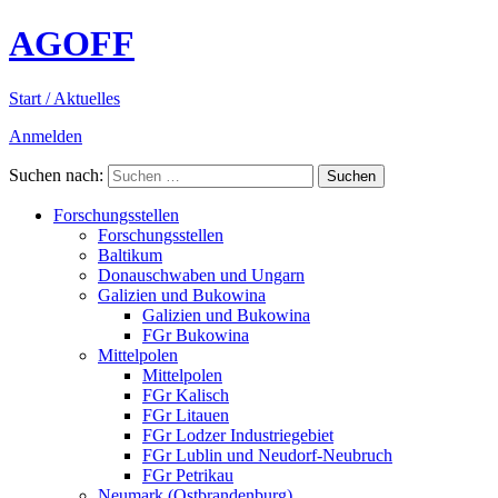
AGOFF
Start / Aktuelles
Anmelden
Suchen nach:
Forschungsstellen
Forschungsstellen
Baltikum
Donauschwaben und Ungarn
Galizien und Bukowina
Galizien und Bukowina
FGr Bukowina
Mittelpolen
Mittelpolen
FGr Kalisch
FGr Litauen
FGr Lodzer Industriegebiet
FGr Lublin und Neudorf-Neubruch
FGr Petrikau
Neumark (Ostbrandenburg)