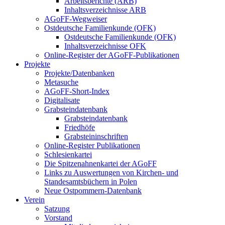
Arbeitsberichte (ARB)
Inhaltsverzeichnisse ARB
AGoFF-Wegweiser
Ostdeutsche Familienkunde (OFK)
Ostdeutsche Familienkunde (OFK)
Inhaltsverzeichnisse OFK
Online-Register der AGoFF-Publikationen
Projekte
Projekte/Datenbanken
Metasuche
AGoFF-Short-Index
Digitalisate
Grabsteindatenbank
Grabsteindatenbank
Friedhöfe
Grabsteininschriften
Online-Register Publikationen
Schlesienkartei
Die Spitzenahnenkartei der AGoFF
Links zu Auswertungen von Kirchen- und
Standesamtsbüchern in Polen
Neue Ostpommern-Datenbank
Verein
Satzung
Vorstand