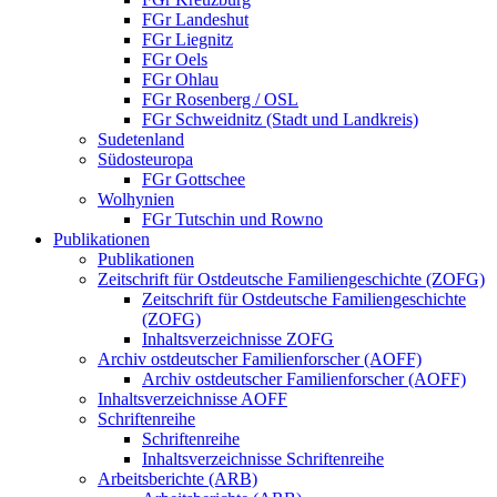
FGr Landeshut
FGr Liegnitz
FGr Oels
FGr Ohlau
FGr Rosenberg / OSL
FGr Schweidnitz (Stadt und Landkreis)
Sudetenland
Südosteuropa
FGr Gottschee
Wolhynien
FGr Tutschin und Rowno
Publikationen
Publikationen
Zeitschrift für Ostdeutsche Familiengeschichte (ZOFG)
Zeitschrift für Ostdeutsche Familiengeschichte
(ZOFG)
Inhaltsverzeichnisse ZOFG
Archiv ostdeutscher Familienforscher (AOFF)
Archiv ostdeutscher Familienforscher (AOFF)
Inhaltsverzeichnisse AOFF
Schriftenreihe
Schriftenreihe
Inhaltsverzeichnisse Schriftenreihe
Arbeitsberichte (ARB)