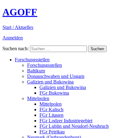
AGOFF
Start / Aktuelles
Anmelden
Suchen nach:
Forschungsstellen
Forschungsstellen
Baltikum
Donauschwaben und Ungarn
Galizien und Bukowina
Galizien und Bukowina
FGr Bukowina
Mittelpolen
Mittelpolen
FGr Kalisch
FGr Litauen
FGr Lodzer Industriegebiet
FGr Lublin und Neudorf-Neubruch
FGr Petrikau
Neumark (Ostbrandenburg)