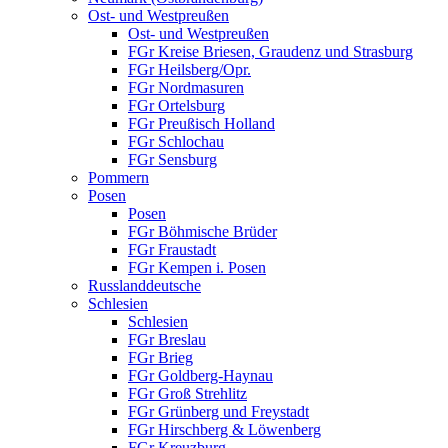
Ost- und Westpreußen
Ost- und Westpreußen
FGr Kreise Briesen, Graudenz und Strasburg
FGr Heilsberg/Opr.
FGr Nordmasuren
FGr Ortelsburg
FGr Preußisch Holland
FGr Schlochau
FGr Sensburg
Pommern
Posen
Posen
FGr Böhmische Brüder
FGr Fraustadt
FGr Kempen i. Posen
Russlanddeutsche
Schlesien
Schlesien
FGr Breslau
FGr Brieg
FGr Goldberg-Haynau
FGr Groß Strehlitz
FGr Grünberg und Freystadt
FGr Hirschberg & Löwenberg
FGr Kreuzburg