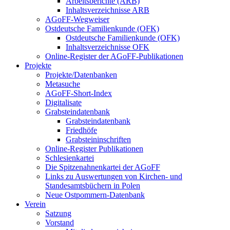
Arbeitsberichte (ARB)
Inhaltsverzeichnisse ARB
AGoFF-Wegweiser
Ostdeutsche Familienkunde (OFK)
Ostdeutsche Familienkunde (OFK)
Inhaltsverzeichnisse OFK
Online-Register der AGoFF-Publikationen
Projekte
Projekte/Datenbanken
Metasuche
AGoFF-Short-Index
Digitalisate
Grabsteindatenbank
Grabsteindatenbank
Friedhöfe
Grabsteininschriften
Online-Register Publikationen
Schlesienkartei
Die Spitzenahnenkartei der AGoFF
Links zu Auswertungen von Kirchen- und
Standesamtsbüchern in Polen
Neue Ostpommern-Datenbank
Verein
Satzung
Vorstand