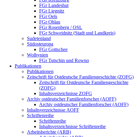
FGr Landeshut
FGr Liegnitz
FGr Oels
FGr Ohlau
FGr Rosenberg / OSL
FGr Schweidnitz (Stadt und Landkreis)
Sudetenland
Südosteuropa
FGr Gottschee
Wolhynien
FGr Tutschin und Rowno
Publikationen
Publikationen
Zeitschrift für Ostdeutsche Familiengeschichte (ZOFG)
Zeitschrift für Ostdeutsche Familiengeschichte
(ZOFG)
Inhaltsverzeichnisse ZOFG
Archiv ostdeutscher Familienforscher (AOFF)
Archiv ostdeutscher Familienforscher (AOFF)
Inhaltsverzeichnisse AOFF
Schriftenreihe
Schriftenreihe
Inhaltsverzeichnisse Schriftenreihe
Arbeitsberichte (ARB)