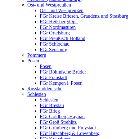
Ost- und Westpreußen
Ost- und Westpreußen
FGr Kreise Briesen, Graudenz und Strasburg
FGr Heilsberg/Opr.
FGr Nordmasuren
FGr Ortelsburg
FGr Preußisch Holland
FGr Schlochau
FGr Sensburg
Pommern
Posen
Posen
FGr Böhmische Brüder
FGr Fraustadt
FGr Kempen i. Posen
Russlanddeutsche
Schlesien
Schlesien
FGr Breslau
FGr Brieg
FGr Goldberg-Haynau
FGr Groß Strehlitz
FGr Grünberg und Freystadt
FGr Hirschberg & Löwenberg
FGr Kreuzburg