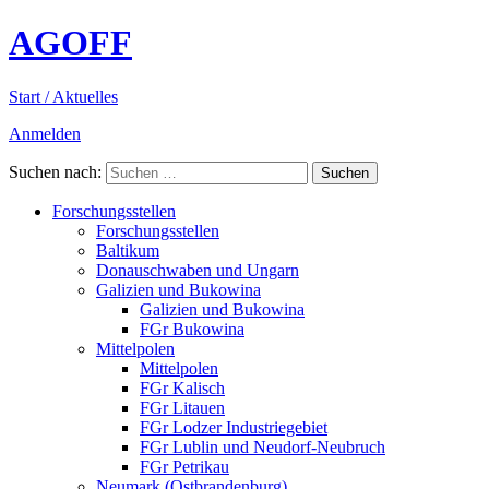
AGOFF
Start / Aktuelles
Anmelden
Suchen nach:
Forschungsstellen
Forschungsstellen
Baltikum
Donauschwaben und Ungarn
Galizien und Bukowina
Galizien und Bukowina
FGr Bukowina
Mittelpolen
Mittelpolen
FGr Kalisch
FGr Litauen
FGr Lodzer Industriegebiet
FGr Lublin und Neudorf-Neubruch
FGr Petrikau
Neumark (Ostbrandenburg)