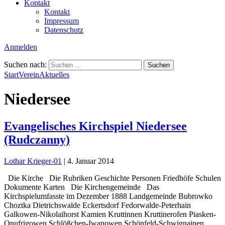
Kontakt
Kontakt
Impressum
Datenschutz
Anmelden
Suchen nach:
Start
Verein
Aktuelles
Niedersee
Evangelisches Kirchspiel Niedersee
(Rudczanny)
Lothar Krieger-01
|
4. Januar 2014
Die Kirche Die Rubriken Geschichte Personen Friedhöfe Schulen
Dokumente Karten Die Kirchengemeinde Das
Kirchspielumfasste im Dezember 1888 Landgemeinde Bubrowko
Choztka Dietrichswalde Eckertsdorf Fedorwalde-Peterhain
Galkowen-Nikolaihorst Kamien Kruttinnen Kruttinerofen Piasken-
Onufrigowen Schlößchen-Iwanowen Schönfeld-Schwignainen