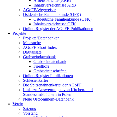
Arbeitsberichte (ARB)
Inhaltsverzeichnisse ARB
AGoFF-Wegweiser
Ostdeutsche Familienkunde (OFK)
Ostdeutsche Familienkunde (OFK)
Inhaltsverzeichnisse OFK
Online-Register der AGoFF-Publikationen
Projekte
Projekte/Datenbanken
Metasuche
AGoFF-Short-Index
Digitalisate
Grabsteindatenbank
Grabsteindatenbank
Friedhöfe
Grabsteininschriften
Online-Register Publikationen
Schlesienkartei
Die Spitzenahnenkartei der AGoFF
Links zu Auswertungen von Kirchen- und
Standesamtsbüchern in Polen
Neue Ostpommern-Datenbank
Verein
Satzung
Vorstand