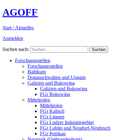
AGOFF
Start / Aktuelles
Anmelden
Suchen nach:
Forschungsstellen
Forschungsstellen
Baltikum
Donauschwaben und Ungarn
Galizien und Bukowina
Galizien und Bukowina
FGr Bukowina
Mittelpolen
Mittelpolen
FGr Kalisch
FGr Litauen
FGr Lodzer Industriegebiet
FGr Lublin und Neudorf-Neubruch
FGr Petrikau
Neumark (Ostbrandenburg)