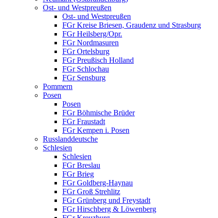
Ost- und Westpreußen
Ost- und Westpreußen
FGr Kreise Briesen, Graudenz und Strasburg
FGr Heilsberg/Opr.
FGr Nordmasuren
FGr Ortelsburg
FGr Preußisch Holland
FGr Schlochau
FGr Sensburg
Pommern
Posen
Posen
FGr Böhmische Brüder
FGr Fraustadt
FGr Kempen i. Posen
Russlanddeutsche
Schlesien
Schlesien
FGr Breslau
FGr Brieg
FGr Goldberg-Haynau
FGr Groß Strehlitz
FGr Grünberg und Freystadt
FGr Hirschberg & Löwenberg
FGr Kreuzburg