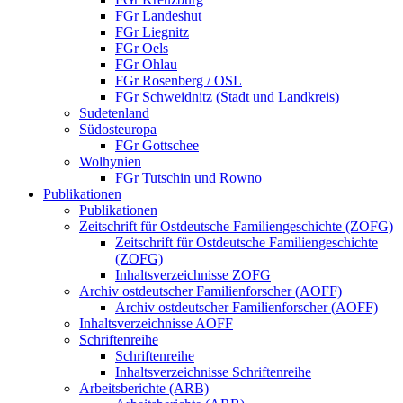
FGr Landeshut
FGr Liegnitz
FGr Oels
FGr Ohlau
FGr Rosenberg / OSL
FGr Schweidnitz (Stadt und Landkreis)
Sudetenland
Südosteuropa
FGr Gottschee
Wolhynien
FGr Tutschin und Rowno
Publikationen
Publikationen
Zeitschrift für Ostdeutsche Familiengeschichte (ZOFG)
Zeitschrift für Ostdeutsche Familiengeschichte
(ZOFG)
Inhaltsverzeichnisse ZOFG
Archiv ostdeutscher Familienforscher (AOFF)
Archiv ostdeutscher Familienforscher (AOFF)
Inhaltsverzeichnisse AOFF
Schriftenreihe
Schriftenreihe
Inhaltsverzeichnisse Schriftenreihe
Arbeitsberichte (ARB)