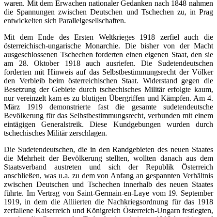
waren. Mit dem Erwachen nationaler Gedanken nach 1848 nahmen
die Spannungen zwischen Deutschen und Tschechen zu, in Prag
entwickelten sich Parallelgesellschaften.
Mit dem Ende des Ersten Weltkrieges 1918 zerfiel auch die
österreichisch-ungarische Monarchie. Die bisher von der Macht
ausgeschlossenen Tschechen forderten einen eigenen Staat, den sie
am 28. Oktober 1918 auch ausriefen. Die Sudetendeutschen
forderten mit Hinweis auf das Selbstbestimmungsrecht der Völker
den Verbleib beim österreichischen Staat. Widerstand gegen die
Besetzung der Gebiete durch tschechisches Militär erfolgte kaum,
nur vereinzelt kam es zu blutigen Übergriffen und Kämpfen. Am 4.
März 1919 demonstrierte fast die gesamte sudetendeutsche
Bevölkerung für das Selbstbestimmungsrecht, verbunden mit einem
eintägigen Generalstreik. Diese Kundgebungen wurden durch
tschechisches Militär zerschlagen.
Die Sudetendeutschen, die in den Randgebieten des neuen Staates
die Mehrheit der Bevölkerung stellten, wollten danach aus dem
Staatsverband austreten und sich der Republik Österreich
anschließen, was u.a. zu dem von Anfang an gespannten Verhältnis
zwischen Deutschen und Tschechen innerhalb des neuen Staates
führte. Im Vertrag von Saint-Germain-en-Laye vom 19. September
1919, in dem die Alliierten die Nachkriegsordnung für das 1918
zerfallene Kaiserreich und Königreich Österreich-Ungarn festlegten,