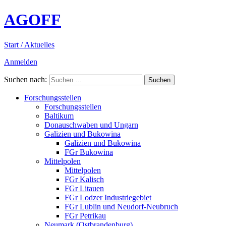
AGOFF
Start / Aktuelles
Anmelden
Suchen nach:
Forschungsstellen
Forschungsstellen
Baltikum
Donauschwaben und Ungarn
Galizien und Bukowina
Galizien und Bukowina
FGr Bukowina
Mittelpolen
Mittelpolen
FGr Kalisch
FGr Litauen
FGr Lodzer Industriegebiet
FGr Lublin und Neudorf-Neubruch
FGr Petrikau
Neumark (Ostbrandenburg)