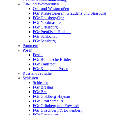
Ost- und Westpreußen
Ost- und Westpreußen
FGr Kreise Briesen, Graudenz und Strasburg
FGr Heilsberg/Opr.
FGr Nordmasuren
FGr Ortelsburg
FGr Preußisch Holland
FGr Schlochau
FGr Sensburg
Pommern
Posen
Posen
FGr Böhmische Brüder
FGr Fraustadt
FGr Kempen i. Posen
Russlanddeutsche
Schlesien
Schlesien
FGr Breslau
FGr Brieg
FGr Goldberg-Haynau
FGr Groß Strehlitz
FGr Grünberg und Freystadt
FGr Hirschberg & Löwenberg
FGr Kreuzburg