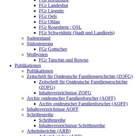
FGr Landeshut
FGr Liegnitz
FGr Oels
FGr Ohlau
FGr Rosenberg / OSL
FGr Schweidnitz (Stadt und Landkreis)
Sudetenland
Südosteuropa
FGr Gottschee
Wolhynien
FGr Tutschin und Rowno
Publikationen
Publikationen
Zeitschrift für Ostdeutsche Familiengeschichte (ZOFG)
Zeitschrift für Ostdeutsche Familiengeschichte
(ZOFG)
Inhaltsverzeichnisse ZOFG
Archiv ostdeutscher Familienforscher (AOFF)
Archiv ostdeutscher Familienforscher (AOFF)
Inhaltsverzeichnisse AOFF
Schriftenreihe
Schriftenreihe
Inhaltsverzeichnisse Schriftenreihe
Arbeitsberichte (ARB)