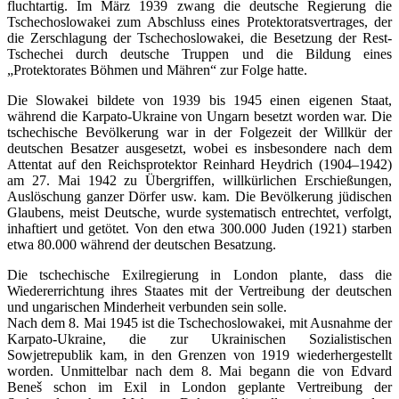
fluchtartig. Im März 1939 zwang die deutsche Regierung die
Tschechoslowakei zum Abschluss eines Protektoratsvertrages, der
die Zerschlagung der Tschechoslowakei, die Besetzung der Rest-
Tschechei durch deutsche Truppen und die Bildung eines
„Protektorates Böhmen und Mähren“ zur Folge hatte.
Die Slowakei bildete von 1939 bis 1945 einen eigenen Staat,
während die Karpato-Ukraine von Ungarn besetzt worden war. Die
tschechische Bevölkerung war in der Folgezeit der Willkür der
deutschen Besatzer ausgesetzt, wobei es insbesondere nach dem
Attentat auf den Reichsprotektor Reinhard Heydrich (1904–1942)
am 27. Mai 1942 zu Übergriffen, willkürlichen Erschießungen,
Auslöschung ganzer Dörfer usw. kam. Die Bevölkerung jüdischen
Glaubens, meist Deutsche, wurde systematisch entrechtet, verfolgt,
inhaftiert und getötet. Von den etwa 300.000 Juden (1921) starben
etwa 80.000 während der deutschen Besatzung.
Die tschechische Exilregierung in London plante, dass die
Wiedererrichtung ihres Staates mit der Vertreibung der deutschen
und ungarischen Minderheit verbunden sein solle.
Nach dem 8. Mai 1945 ist die Tschechoslowakei, mit Ausnahme der
Karpato-Ukraine, die zur Ukrainischen Sozialistischen
Sowjetrepublik kam, in den Grenzen von 1919 wiederhergestellt
worden. Unmittelbar nach dem 8. Mai begann die von Edvard
Beneš schon im Exil in London geplante Vertreibung der