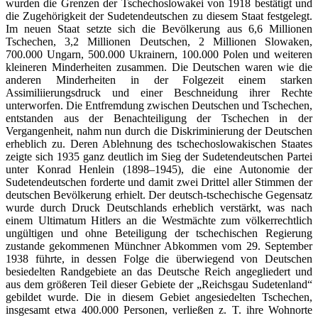
wurden die Grenzen der Tschechoslowakei von 1918 bestätigt und
die Zugehörigkeit der Sudetendeutschen zu diesem Staat festgelegt.
Im neuen Staat setzte sich die Bevölkerung aus 6,6 Millionen
Tschechen, 3,2 Millionen Deutschen, 2 Millionen Slowaken,
700.000 Ungarn, 500.000 Ukrainern, 100.000 Polen und weiteren
kleineren Minderheiten zusammen. Die Deutschen waren wie die
anderen Minderheiten in der Folgezeit einem starken
Assimiliierungsdruck und einer Beschneidung ihrer Rechte
unterworfen. Die Entfremdung zwischen Deutschen und Tschechen,
entstanden aus der Benachteiligung der Tschechen in der
Vergangenheit, nahm nun durch die Diskriminierung der Deutschen
erheblich zu. Deren Ablehnung des tschechoslowakischen Staates
zeigte sich 1935 ganz deutlich im Sieg der Sudetendeutschen Partei
unter Konrad Henlein (1898–1945), die eine Autonomie der
Sudetendeutschen forderte und damit zwei Drittel aller Stimmen der
deutschen Bevölkerung erhielt. Der deutsch-tschechische Gegensatz
wurde durch Druck Deutschlands erheblich verstärkt, was nach
einem Ultimatum Hitlers an die Westmächte zum völkerrechtlich
ungültigen und ohne Beteiligung der tschechischen Regierung
zustande gekommenen Münchner Abkommen vom 29. September
1938 führte, in dessen Folge die überwiegend von Deutschen
besiedelten Randgebiete an das Deutsche Reich angegliedert und
aus dem größeren Teil dieser Gebiete der „Reichsgau Sudetenland“
gebildet wurde. Die in diesem Gebiet angesiedelten Tschechen,
insgesamt etwa 400.000 Personen, verließen z. T. ihre Wohnorte