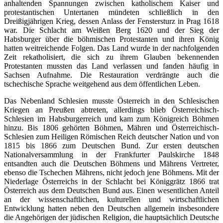
anhaltenden Spannungen zwischen katholischem Kaiser und
protestantischen Untertanen mündeten schließlich in den
Dreißigjährigen Krieg, dessen Anlass der Fenstersturz in Prag 1618
war. Die Schlacht am Weißen Berg 1620 und der Sieg der
Habsburger über die böhmischen Protestanten und ihren König
hatten weitreichende Folgen. Das Land wurde in der nachfolgenden
Zeit rekatholisiert, die sich zu ihrem Glauben bekennenden
Protestanten mussten das Land verlassen und fanden häufig in
Sachsen Aufnahme. Die Restauration verdrängte auch die
tschechische Sprache weitgehend aus dem öffentlichen Leben.
Das Nebenland Schlesien musste Österreich in den Schlesischen
Kriegen an Preußen abtreten, allerdings blieb Österreichisch-
Schlesien im Habsburgerreich und kam zum Königreich Böhmen
hinzu. Bis 1806 gehörten Böhmen, Mähren und Österreichisch-
Schlesien zum Heiligen Römischen Reich deutscher Nation und von
1815 bis 1866 zum Deutschen Bund. Zur ersten deutschen
Nationalversammlung in der Frankfurter Paulskirche 1848
entsandten auch die Deutschen Böhmens und Mährens Vertreter,
ebenso die Tschechen Mährens, nicht jedoch jene Böhmens. Mit der
Niederlage Österreichs in der Schlacht bei Königgrätz 1866 trat
Österreich aus dem Deutschen Bund aus. Einen wesentlichen Anteil
an der wissenschaftlichen, kulturellen und wirtschaftlichen
Entwicklung hatten neben den Deutschen allgemein insbesondere
die Angehörigen der jüdischen Religion, die hauptsächlich Deutsche