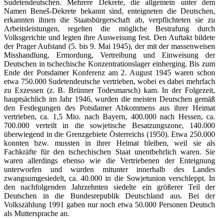
Sudetendeutschen. Mehrere Dekrete, die allgemein unter dem
Namen Beneš-Dekrete bekannt sind, enteigneten die Deutschen,
erkannten ihnen die Staatsbürgerschaft ab, verpflichteten sie zu
Arbeitsleistungen, regelten die mögliche Bestrafung durch
Volksgerichte und legten ihre Ausweisung fest. Den Auftakt bildete
der Prager Aufstand (5. bis 9. Mai 1945), der mit der massenweisen
Misshandlung, Ermordung, Vertreibung und Einweisung der
Deutschen in tschechische Konzentrationslager einherging. Bis zum
Ende der Potsdamer Konferenz am 2. August 1945 waren schon
etwa 750.000 Sudetendeutsche vertrieben, wobei es dabei mehrfach
zu Exzessen (z. B. Brünner Todesmarsch) kam. In der Folgezeit,
hauptsächlich im Jahr 1946, wurden die meisten Deutschen gemäß
den Festlegungen des Potsdamer Abkommens aus ihrer Heimat
vertrieben, ca. 1,5 Mio. nach Bayern, 400.000 nach Hessen, ca.
700.000 verteilt in die sowjetische Besatzungszone, 140.000
überwiegend in die Grenzgebiete Österreichs (1950). Etwa 250.000
konnten bzw. mussten in ihrer Heimat bleiben, weil sie als
Fachkräfte für den tschechischen Staat unentbehrlich waren. Sie
waren allerdings ebenso wie die Vertriebenen der Enteignung
unterworfen und wurden mitunter innerhalb des Landes
zwangsumgesiedelt, ca. 40.000 in die Sowjetunion verschleppt. In
den nachfolgenden Jahrzehnten siedelte ein größerer Teil der
Deutschen in die Bundesrepublik Deutschland aus. Bei der
Volkszählung 1991 gaben nur noch etwa 50.000 Personen Deutsch
als Muttersprache an.