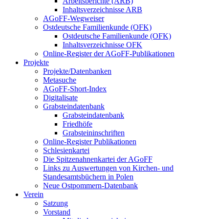
Arbeitsberichte (ARB)
Inhaltsverzeichnisse ARB
AGoFF-Wegweiser
Ostdeutsche Familienkunde (OFK)
Ostdeutsche Familienkunde (OFK)
Inhaltsverzeichnisse OFK
Online-Register der AGoFF-Publikationen
Projekte
Projekte/Datenbanken
Metasuche
AGoFF-Short-Index
Digitalisate
Grabsteindatenbank
Grabsteindatenbank
Friedhöfe
Grabsteininschriften
Online-Register Publikationen
Schlesienkartei
Die Spitzenahnenkartei der AGoFF
Links zu Auswertungen von Kirchen- und
Standesamtsbüchern in Polen
Neue Ostpommern-Datenbank
Verein
Satzung
Vorstand