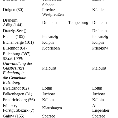
Schönau
Dolgen (80)
Provinz
Küdde
Westpreußen
Draheim,
Draheim
Tempelburg
Draheim
Adlig (144)
Dratzig-See ()
Draheim
Eichen (105)
Persanzig
Persanzig
Eichenberge (101)
Kölpin
Kölpin
Elisenhof (64)
Koprieben
Priebkow
Eulenburg (387)
02.06.1909:
Umwandlung des
Gutsbezirkes
Pielburg
Pielburg
Eulenburg in
die Gemeinde
Eulenburg
Ewaldshof (82)
Lottin
Lottin
Falkenhagen (31)
Juchow
Juchow
Friedrichsberg (56)
Kölpin
Kölpin
Fünfsee,
Alt
Klaushagen
Forstgutsbezirk (7)
Liepenfier
Galow (155)
Sparsee
Sparsee