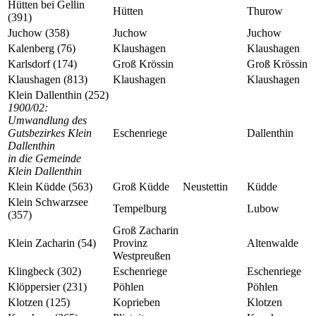
Hütten bei Gellin
Hütten
Thurow
(391)
Juchow (358)
Juchow
Juchow
Kalenberg (76)
Klaushagen
Klaushagen
Karlsdorf (174)
Groß Krössin
Groß Krössin
Klaushagen (813)
Klaushagen
Klaushagen
Klein Dallenthin (252)
1900/02:
Umwandlung des
Gutsbezirkes Klein
Eschenriege
Dallenthin
Dallenthin
in die Gemeinde
Klein Dallenthin
Klein Küdde (563)
Groß Küdde
Neustettin
Küdde
Klein Schwarzsee
Tempelburg
Lubow
(357)
Groß Zacharin
Klein Zacharin (54)
Provinz
Altenwalde
Westpreußen
Klingbeck (302)
Eschenriege
Eschenriege
Klöppersier (231)
Pöhlen
Pöhlen
Klotzen (125)
Koprieben
Klotzen