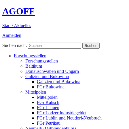
AGOFF
Start / Aktuelles
Anmelden
Suchen nach:
Forschungsstellen
Forschungsstellen
Baltikum
Donauschwaben und Ungarn
Galizien und Bukowina
Galizien und Bukowina
FGr Bukowina
Mittelpolen
Mittelpolen
FGr Kalisch
FGr Litauen
FGr Lodzer Industriegebiet
FGr Lublin und Neudorf-Neubruch
FGr Petrikau
Neumark (Ostbrandenburg)