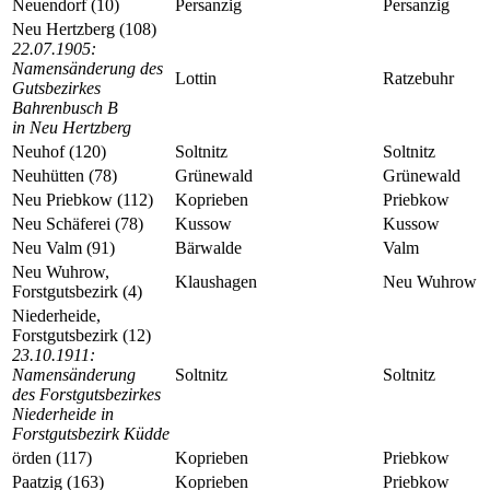
Neuendorf (10)
Persanzig
Persanzig
Neu Hertzberg (108)
22.07.1905:
Namensänderung des
Lottin
Ratzebuhr
Gutsbezirkes
Bahrenbusch B
in Neu Hertzberg
Neuhof (120)
Soltnitz
Soltnitz
Neuhütten (78)
Grünewald
Grünewald
Neu Priebkow (112)
Koprieben
Priebkow
Neu Schäferei (78)
Kussow
Kussow
Neu Valm (91)
Bärwalde
Valm
Neu Wuhrow,
Klaushagen
Neu Wuhrow
Forstgutsbezirk (4)
Niederheide,
Forstgutsbezirk (12)
23.10.1911:
Namensänderung
Soltnitz
Soltnitz
des Forstgutsbezirkes
Niederheide in
Forstgutsbezirk Küdde
örden (117)
Koprieben
Priebkow
Paatzig (163)
Koprieben
Priebkow