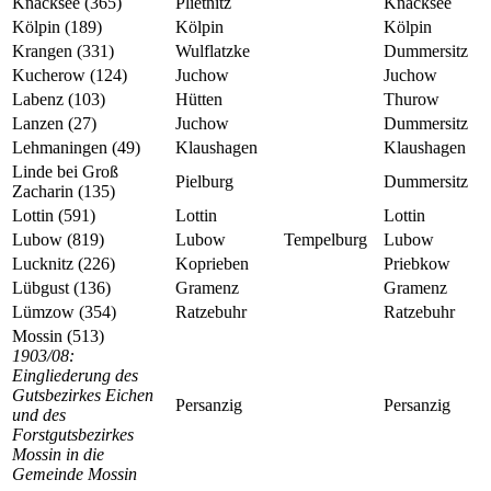
Knacksee (365)
Plietnitz
Knacksee
Kölpin (189)
Kölpin
Kölpin
Krangen (331)
Wulflatzke
Dummersitz
Kucherow (124)
Juchow
Juchow
Labenz (103)
Hütten
Thurow
Lanzen (27)
Juchow
Dummersitz
Lehmaningen (49)
Klaushagen
Klaushagen
Linde bei Groß
Pielburg
Dummersitz
Zacharin (135)
Lottin (591)
Lottin
Lottin
Lubow (819)
Lubow
Tempelburg
Lubow
Lucknitz (226)
Koprieben
Priebkow
Lübgust (136)
Gramenz
Gramenz
Lümzow (354)
Ratzebuhr
Ratzebuhr
Mossin (513)
1903/08:
Eingliederung des
Gutsbezirkes Eichen
Persanzig
Persanzig
und des
Forstgutsbezirkes
Mossin in die
Gemeinde Mossin