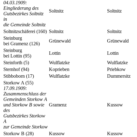
04.03.1909:
Eingliederung des
Soltnitz
Soltnitz
Gutsbezirkes Soltnitz
in
die Gemeinde Soltnitz
Soltnitzschäferei (160)
Soltnitz
Soltnitz
Steinburg
Grünewald
Grünewald
bei Gramenz (126)
Steinburg
Lottin
Lottin
bei Lottin (95)
Steinforth (5)
Wulflatzke
Wulflatzke
Sternhof (94)
Koprieben
Priebkow
Stibboborn (17)
Wulflatzke
Dummersitz
Storkow A (55)
17.09.1909:
Zusammenschluss der
Gemeinden Storkow A
und Storkow B sowie
Gramenz
Kussow
des
Gutsbezirkes Storkow
A
zur Gemeinde Storkow
Storkow B (28)
Kussow
Kussow