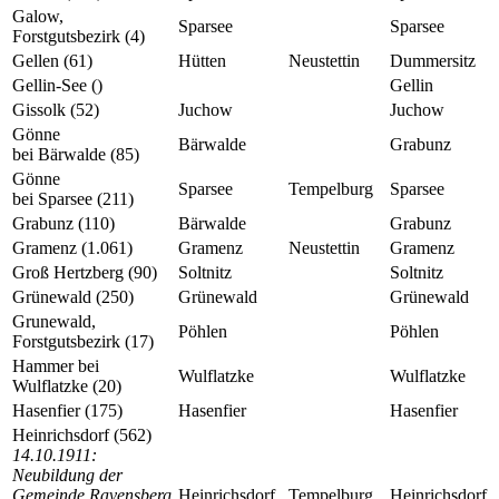
Galow,
Sparsee
Sparsee
Forstgutsbezirk (4)
Gellen (61)
Hütten
Neustettin
Dummersitz
Gellin-See ()
Gellin
Gissolk (52)
Juchow
Juchow
Gönne
Bärwalde
Grabunz
bei Bärwalde (85)
Gönne
Sparsee
Tempelburg
Sparsee
bei Sparsee (211)
Grabunz (110)
Bärwalde
Grabunz
Gramenz (1.061)
Gramenz
Neustettin
Gramenz
Groß Hertzberg (90)
Soltnitz
Soltnitz
Grünewald (250)
Grünewald
Grünewald
Grunewald,
Pöhlen
Pöhlen
Forstgutsbezirk (17)
Hammer bei
Wulflatzke
Wulflatzke
Wulflatzke (20)
Hasenfier (175)
Hasenfier
Hasenfier
Heinrichsdorf (562)
14.10.1911:
Neubildung der
Gemeinde Ravensberg
Heinrichsdorf
Tempelburg
Heinrichsdorf