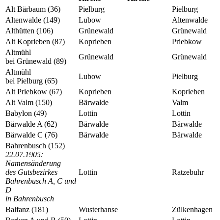
Alt Bärbaum (36)
Pielburg
Pielburg
Altenwalde (149)
Lubow
Altenwalde
Althütten (106)
Grünewald
Grünewald
Alt Koprieben (87)
Koprieben
Priebkow
Altmühl
Grünewald
Grünewald
bei Grünewald (89)
Altmühl
Lubow
Pielburg
bei Pielburg (65)
Alt Priebkow (67)
Koprieben
Koprieben
Alt Valm (150)
Bärwalde
Valm
Babylon (49)
Lottin
Lottin
Bärwalde A (62)
Bärwalde
Bärwalde
Bärwalde C (76)
Bärwalde
Bärwalde
Bahrenbusch (152)
22.07.1905:
Namensänderung
des Gutsbezirkes
Lottin
Ratzebuhr
Bahrenbusch A, C und
D
in Bahrenbusch
Balfanz (181)
Wusterhanse
Zülkenhagen