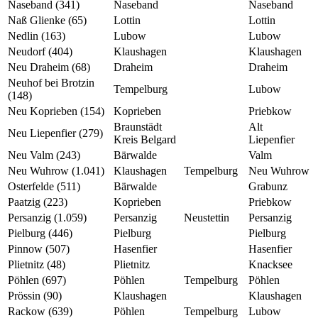
Naseband (341)
Naseband
Naseband
Naß Glienke (65)
Lottin
Lottin
Nedlin (163)
Lubow
Lubow
Neudorf (404)
Klaushagen
Klaushagen
Neu Draheim (68)
Draheim
Draheim
Neuhof bei Brotzin
Tempelburg
Lubow
(148)
Neu Koprieben (154)
Koprieben
Priebkow
Braunstädt
Alt
Neu Liepenfier (279)
Kreis Belgard
Liepenfier
Neu Valm (243)
Bärwalde
Valm
Neu Wuhrow (1.041)
Klaushagen
Tempelburg
Neu Wuhrow
Osterfelde (511)
Bärwalde
Grabunz
Paatzig (223)
Koprieben
Priebkow
Persanzig (1.059)
Persanzig
Neustettin
Persanzig
Pielburg (446)
Pielburg
Pielburg
Pinnow (507)
Hasenfier
Hasenfier
Plietnitz (48)
Plietnitz
Knacksee
Pöhlen (697)
Pöhlen
Tempelburg
Pöhlen
Prössin (90)
Klaushagen
Klaushagen
Rackow (639)
Pöhlen
Tempelburg
Lubow