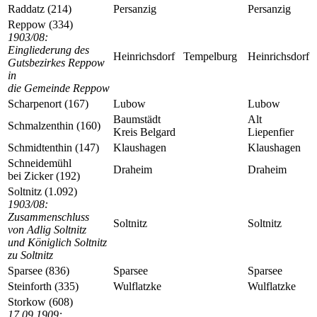
Raddatz (214)
Persanzig
Persanzig
Reppow (334)
1903/08:
Eingliederung des
Heinrichsdorf
Tempelburg
Heinrichsdorf
Gutsbezirkes Reppow
in
die Gemeinde Reppow
Scharpenort (167)
Lubow
Lubow
Baumstädt
Alt
Schmalzenthin (160)
Kreis Belgard
Liepenfier
Schmidtenthin (147)
Klaushagen
Klaushagen
Schneidemühl
Draheim
Draheim
bei Zicker (192)
Soltnitz (1.092)
1903/08:
Zusammenschluss
Soltnitz
Soltnitz
von Adlig Soltnitz
und Königlich Soltnitz
zu Soltnitz
Sparsee (836)
Sparsee
Sparsee
Steinforth (335)
Wulflatzke
Wulflatzke
Storkow (608)
17.09.1909: