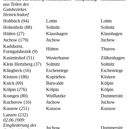
aus Teilen des
Gutsbezirkes
Heinrichsdorf
Hohbüch (94)
Lottin
Lottin
Hohenholz (88)
Soltnitz
Soltnitz
Hütten (27)
Klaushagen
Klaushagen
Juchow (179)
Juchow
Juchow
Karlshorst,
Hütten
Thurow
Forstgutsbezirk (9)
Kasimirshof (51)
Wusterhanse
Zülkenhagen
Klein Hertzberg (37)
Soltnitz
Soltnitz
Klingbeck (16)
Eschenriege
Eschenriege
Klotzen (186)
Koprieben
Klotzen
Knick (69)
Bärwalde
Kölpin
Kölpin (276)
Kölpin
Kölpin
Krangen (80)
Wulflatzke
Dummersitz
Kucherow (16)
Juchow
Juchow
Kussow (251)
Kussow
Kussow
Lanzen (232)
02.06.1909:
Eingliederung des
Juchow
Dummersitz