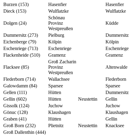
Burzen (153)
Hasenfier
Hasenfier
Dieck (153)
Wulflatzke
Wulflatzke
Schönau
Dolgen (24)
Provinz
Küdde
Westpreußen
Dummersitz (273)
Pielburg
Dummersitz
Eichenberge (79)
Kölpin
Kölpin
Eschenriege (713)
Eschenriege
Eschenriege
Flackenheide (510)
Gramenz
Gramenz
Groß Zacharin
Flacksee (85)
Provinz
Altenwalde
Westpreußen
Flederborn (714)
Wallachsee
Flederborn
Galowdamm (84)
Sparsee
Sparsee
Gellen (111)
Hütten
Dummersitz
Gellin (602)
Hütten
Neustettin
Gellin
Gissolk (124)
Juchow
Juchow
Gönuc (128)
Klaushagen
Klaushagen
Graben (41)
Hütten
Gellin
Groß Born (232)
Plietnitz
Neustettin
Knacksee
Groß Dallenthin (444)