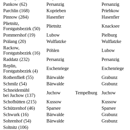
Pankow (62)
Persanzig
Persanzig
Parchlin (168)
Koprieben
Priebkow
Pinnow (284)
Hasenfier
Hasenfier
Plietnitz,
Plietnitz
Knacksee
Forstgutsbezirk (50)
Pommershof (19)
Lubow
Pielburg
Prälang (20)
Wulflatzke
Wulflatzke
Rackow,
Pöhlen
Lubow
Forstgutsbezirk (16)
Raddatz (232)
Persanzig
Persanzig
Replin,
Eschenriege
Eschenriege
Forstgutsbezirk (4)
Rothenfließ (55)
Bärwalde
Grabunz
Schmilz (54)
Bärwalde
Grabunz
Schneidemühl
Juchow
Tempelburg
Juchow
bei Juchow (137)
Schofhütten (215)
Kussow
Kussow
Schützenhof (46)
Sparsee
Sparsee
Schwurk (16)
Bärwalde
Grabunz
Sohrenhof (54)
Bärwalde
Grabunz
Soltnitz (106)