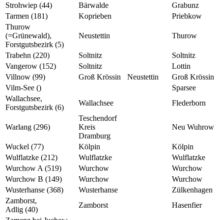
Strohwiep (44)
Bärwalde
Grabunz
Tarmen (181)
Koprieben
Priebkow
Thurow
(=Grünewald),
Neustettin
Thurow
Forstgutsbezirk (5)
Trabehn (220)
Soltnitz
Soltnitz
Vangerow (152)
Soltnitz
Lottin
Villnow (99)
Groß Krössin
Neustettin
Groß Krössin
Vilm-See ()
Sparsee
Wallachsee,
Wallachsee
Flederborn
Forstgutsbezirk (6)
Teschendorf
Warlang (296)
Kreis
Neu Wuhrow
Dramburg
Wuckel (77)
Kölpin
Kölpin
Wulflatzke (212)
Wulflatzke
Wulflatzke
Wurchow A (519)
Wurchow
Wurchow
Wurchow B (149)
Wurchow
Wurchow
Wusterhanse (368)
Wusterhanse
Zülkenhagen
Zamborst,
Zamborst
Hasenfier
Adlig (40)