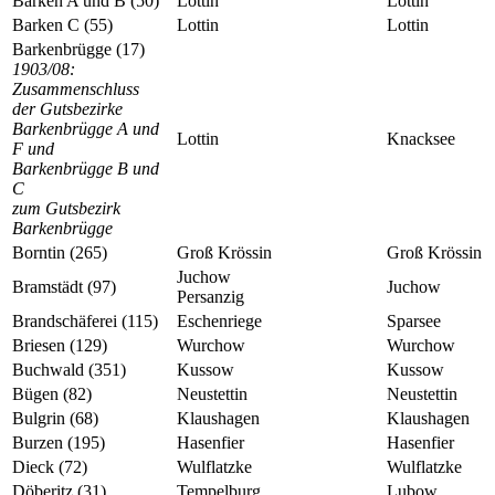
Barken A und B (50)
Lottin
Lottin
Barken C (55)
Lottin
Lottin
Barkenbrügge (17)
1903/08:
Zusammenschluss
der Gutsbezirke
Barkenbrügge A und
Lottin
Knacksee
F und
Barkenbrügge B und
C
zum Gutsbezirk
Barkenbrügge
Borntin (265)
Groß Krössin
Groß Krössin
Juchow
Bramstädt (97)
Juchow
Persanzig
Brandschäferei (115)
Eschenriege
Sparsee
Briesen (129)
Wurchow
Wurchow
Buchwald (351)
Kussow
Kussow
Bügen (82)
Neustettin
Neustettin
Bulgrin (68)
Klaushagen
Klaushagen
Burzen (195)
Hasenfier
Hasenfier
Dieck (72)
Wulflatzke
Wulflatzke
Döberitz (31)
Tempelburg
Lubow