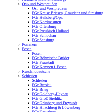
Ost- und Westpreußen
Ost- und Westpreußen
FGr Kreise Briesen, Graudenz und Strasburg
FGr Heilsberg/Opr.
FGr Nordmasuren
FGr Ortelsburg
FGr Preußisch Holland
FGr Schlochau
FGr Sensburg
Pommern
Posen
Posen
FGr Böhmische Brüder
FGr Fraustadt
FGr Kempen i. Posen
Russlanddeutsche
Schlesien
Schlesien
FGr Breslau
FGr Brieg
FGr Goldberg-Haynau
FGr Groß Strehlitz
FGr Grünberg und Freystadt
FGr Hirschberg & Löwenberg
FGr Kreuzburg