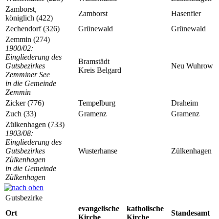
Zamborst,
Zamborst
Hasenfier
königlich (422)
Zechendorf (326)
Grünewald
Grünewald
Zemmin (274)
1900/02:
Eingliederung des
Bramstädt
Gutsbezirkes
Neu Wuhrow
Kreis Belgard
Zemminer See
in die Gemeinde
Zemmin
Zicker (776)
Tempelburg
Draheim
Zuch (33)
Gramenz
Gramenz
Zülkenhagen (733)
1903/08:
Eingliederung des
Gutsbezirkes
Wusterhanse
Zülkenhagen
Zülkenhagen
in die Gemeinde
Zülkenhagen
Gutsbezirke
evangelische
katholische
Ort
Standesamt
Kirche
Kirche