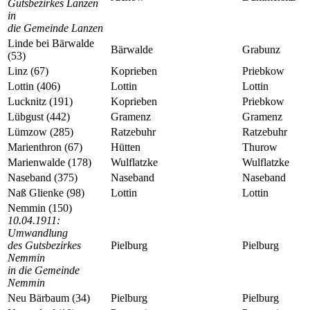
Gutsbezirkes Lanzen
in
die Gemeinde Lanzen
Linde bei Bärwalde
Bärwalde
Grabunz
(53)
Linz (67)
Koprieben
Priebkow
Lottin (406)
Lottin
Lottin
Lucknitz (191)
Koprieben
Priebkow
Lübgust (442)
Gramenz
Gramenz
Lümzow (285)
Ratzebuhr
Ratzebuhr
Marienthron (67)
Hütten
Thurow
Marienwalde (178)
Wulflatzke
Wulflatzke
Naseband (375)
Naseband
Naseband
Naß Glienke (98)
Lottin
Lottin
Nemmin (150)
10.04.1911:
Umwandlung
des Gutsbezirkes
Pielburg
Pielburg
Nemmin
in die Gemeinde
Nemmin
Neu Bärbaum (34)
Pielburg
Pielburg