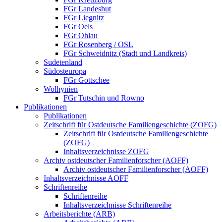
FGr Landeshut
FGr Liegnitz
FGr Oels
FGr Ohlau
FGr Rosenberg / OSL
FGr Schweidnitz (Stadt und Landkreis)
Sudetenland
Südosteuropa
FGr Gottschee
Wolhynien
FGr Tutschin und Rowno
Publikationen
Publikationen
Zeitschrift für Ostdeutsche Familiengeschichte (ZOFG)
Zeitschrift für Ostdeutsche Familiengeschichte
(ZOFG)
Inhaltsverzeichnisse ZOFG
Archiv ostdeutscher Familienforscher (AOFF)
Archiv ostdeutscher Familienforscher (AOFF)
Inhaltsverzeichnisse AOFF
Schriftenreihe
Schriftenreihe
Inhaltsverzeichnisse Schriftenreihe
Arbeitsberichte (ARB)