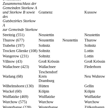
Zusammenschluss der
Gemeinden Storkow A
und Storkow B sowie
Gramenz
Kussow
des
Gutsbezirkes Storkow
A
zur Gemeinde Storkow
Streitzig (551)
Neustettin
Neustettin
Thurow (677)
Neustettin
Neustettin
Thurow
Trabehn (197)
Soltnitz
Soltnitz
Trocken Glienke (108)
Soltnitz
Lottin
Wangerow (231)
Soltnitz
Lottin
Villnow (43)
Groß Krössin
Groß Krössin
Wallachsee (423)
Wallachsee
Flederborn
Teschendorf
Warlang (68)
Kreis
Neu Wuhrow
Dramburg
Wilhelmshorst (130)
Hütten
Gellin
Wuckel (60)
Kölpin
Kölpin
Wulflatzke (469)
Wulflatzke
Wulflatzke
Wurchow (575)
Wurchow
Wurchow
Wusterhanse (228)
Wusterhanse
Zülkenhagen