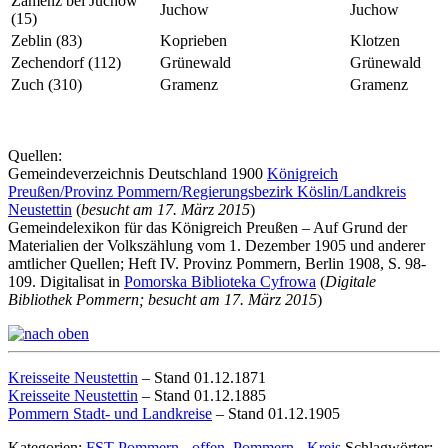
Zamenz bei Juchow
Juchow
Juchow
(15)
Zeblin (83)
Koprieben
Klotzen
Zechendorf (112)
Grünewald
Grünewald
Zuch (310)
Gramenz
Gramenz
Quellen:
Gemeindeverzeichnis Deutschland 1900
Königreich
Preußen/Provinz Pommern/Regierungsbezirk Köslin/Landkreis
Neustettin
(
besucht am 17. März 2015
)
Gemeindelexikon für das Königreich Preußen – Auf Grund der
Materialien der Volkszählung vom 1. Dezember 1905 und anderer
amtlicher Quellen; Heft IV. Provinz Pommern, Berlin 1908, S. 98-
109. Digitalisat in
Pomorska Biblioteka Cyfrowa
(
Digitale
Bibliothek Pommern; besucht am 17. März 2015
)
Kreisseite Neustettin
– Stand 01.12.1871
Kreisseite Neustettin
– Stand 01.12.1885
Pommern Stadt- und Landkreise
– Stand 01.12.1905
Kategorien:
FST Pommern - offen
,
Pommern - Kreis
Schlagwörter: