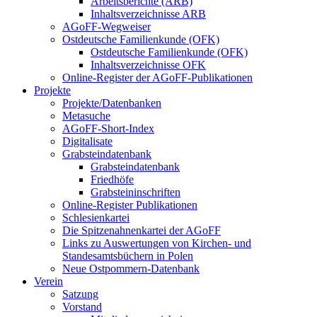
Arbeitsberichte (ARB)
Inhaltsverzeichnisse ARB
AGoFF-Wegweiser
Ostdeutsche Familienkunde (OFK)
Ostdeutsche Familienkunde (OFK)
Inhaltsverzeichnisse OFK
Online-Register der AGoFF-Publikationen
Projekte
Projekte/Datenbanken
Metasuche
AGoFF-Short-Index
Digitalisate
Grabsteindatenbank
Grabsteindatenbank
Friedhöfe
Grabsteininschriften
Online-Register Publikationen
Schlesienkartei
Die Spitzenahnenkartei der AGoFF
Links zu Auswertungen von Kirchen- und
Standesamtsbüchern in Polen
Neue Ostpommern-Datenbank
Verein
Satzung
Vorstand