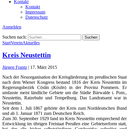
Kontakt
Kontakt
Impressum
Datenschutz
Anmelden
Suchen nach:
Start
Verein
Aktuelles
Kreis Neustettin
Jürgen Frantz
|
17. März 2015
Nach der Neuorganisation der Kreisgliederung im preußischen Staat
nach dem Wiener Kongress bestand 1816 der Kreis Neustettin im
Regierungsbezirk Cöslin (
Köslin
) in der Provinz Pommern. Er
umfasste meist ländliche Gebiete um die Städte Bärwalde i. Pom.,
Neustettin, Ratzebuhr und Tempelburg. Das Landratsamt war in
Neustettin.
Seit dem 1. Juli 1867 gehörte der Kreis zum Norddeutschen Bund
und ab 1. Januar 1871 zum Deutschen Reich.
Zum 30. September 1929 fand im Kreis Neustettin entsprechend der
Entwicklung im übrigen Freistaat Preußen eine Gebietsreform statt,
bei der alle bisher selbstständigen Gutsbezirke aufgelöst und