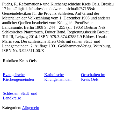
Fuchs, R. Reformations- und Kirchengeschichte Kreis Oels, Breslau
17 http://digital.slub-dresden.de/werkansicht/dlf/67155/4/
Gemeindelexikon für die Provinz Schlesien, Auf Grund der
Materialien der Volkszählung vom 1. Dezember 1905 und anderer
amtlicher Quellen bearbeitet vom Königlich Preußischen
Landesamte, Berlin 1908 S. 244 – 255 (zit. 1905) Dietmar Neß,
Schlesisches Pfarrerbuch, Dritter Band, Regierungsbezirk Breslau
Teil III, Leipzig 2014. ISBN 978-3-374-03887-9 Bülow, Ursula
Maria von, Der schlesische Kreis Oels mit seinen Stadt- und
Landgemeinden, 2. Auflage 1991 Goldhammer-Verlag, Würzburg,
ISBN Nr. 3-923511-06-X
Rubriken Kreis Oels
Evangelische
Katholische
Ortschaften im
Kirchengemeinden
Kirchgemeinden
Kreis Oels
Schlesien: Stadt- und
Landkreise
Kategorien:
Allgemein