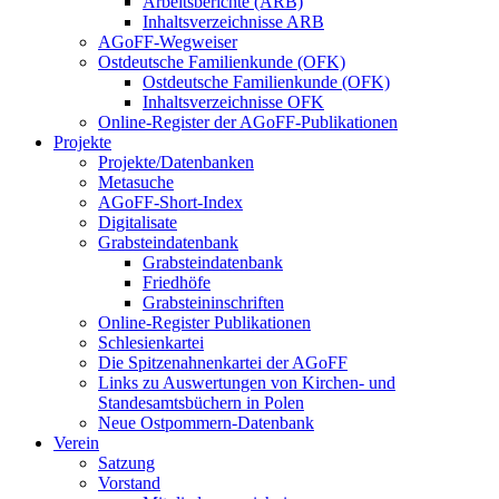
Arbeitsberichte (ARB)
Inhaltsverzeichnisse ARB
AGoFF-Wegweiser
Ostdeutsche Familienkunde (OFK)
Ostdeutsche Familienkunde (OFK)
Inhaltsverzeichnisse OFK
Online-Register der AGoFF-Publikationen
Projekte
Projekte/Datenbanken
Metasuche
AGoFF-Short-Index
Digitalisate
Grabsteindatenbank
Grabsteindatenbank
Friedhöfe
Grabsteininschriften
Online-Register Publikationen
Schlesienkartei
Die Spitzenahnenkartei der AGoFF
Links zu Auswertungen von Kirchen- und
Standesamtsbüchern in Polen
Neue Ostpommern-Datenbank
Verein
Satzung
Vorstand