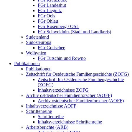
FGr Landeshut
FGr Liegnitz
FGr Oels
FGr Ohlau
FGr Rosenberg / OSL
FGr Schweidnitz (Stadt und Landkreis)
Sudetenland
Südosteuropa
FGr Gottschee
Wolhynien
FGr Tutschin und Rowno
Publikationen
Publikationen
Zeitschrift für Ostdeutsche Familiengeschichte (ZOFG)
Zeitschrift für Ostdeutsche Familiengeschichte
(ZOFG)
Inhaltsverzeichnisse ZOFG
Archiv ostdeutscher Familienforscher (AOFF)
Archiv ostdeutscher Familienforscher (AOFF)
Inhaltsverzeichnisse AOFF
Schriftenreihe
Schriftenreihe
Inhaltsverzeichnisse Schriftenreihe
Arbeitsberichte (ARB)