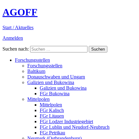
AGOFF
Start / Aktuelles
Anmelden
Suchen nach:
Forschungsstellen
Forschungsstellen
Baltikum
Donauschwaben und Ungarn
Galizien und Bukowina
Galizien und Bukowina
FGr Bukowina
Mittelpolen
Mittelpolen
FGr Kalisch
FGr Litauen
FGr Lodzer Industriegebiet
FGr Lublin und Neudorf-Neubruch
FGr Petrikau
Neumark (Ostbrandenburg)