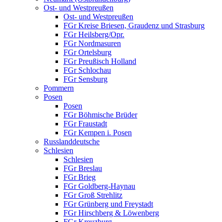
Ost- und Westpreußen
Ost- und Westpreußen
FGr Kreise Briesen, Graudenz und Strasburg
FGr Heilsberg/Opr.
FGr Nordmasuren
FGr Ortelsburg
FGr Preußisch Holland
FGr Schlochau
FGr Sensburg
Pommern
Posen
Posen
FGr Böhmische Brüder
FGr Fraustadt
FGr Kempen i. Posen
Russlanddeutsche
Schlesien
Schlesien
FGr Breslau
FGr Brieg
FGr Goldberg-Haynau
FGr Groß Strehlitz
FGr Grünberg und Freystadt
FGr Hirschberg & Löwenberg
FGr Kreuzburg