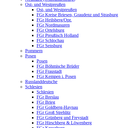
Ost- und Westpreußen
Ost- und Westpreußen
FGr Kreise Briesen, Graudenz und Strasburg
FGr Heilsberg/Opr.
FGr Nordmasuren
FGr Ortelsburg
FGr Preußisch Holland
FGr Schlochau
FGr Sensburg
Pommern
Posen
Posen
FGr Böhmische Brüder
FGr Fraustadt
FGr Kempen i. Posen
Russlanddeutsche
Schlesien
Schlesien
FGr Breslau
FGr Brieg
FGr Goldberg-Haynau
FGr Groß Strehlitz
FGr Grünberg und Freystadt
FGr Hirschberg & Löwenberg
FGr Kreuzburg