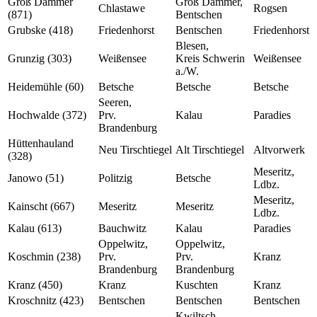
Groß Dammer
Groß Dammer,
Chlastawe
Rogsen
(871)
Bentschen
Grubske (418)
Friedenhorst
Bentschen
Friedenhorst
Blesen,
Grunzig (303)
Weißensee
Kreis Schwerin
Weißensee
a./W.
Heidemühle (60)
Betsche
Betsche
Betsche
Seeren,
Hochwalde (372)
Prv.
Kalau
Paradies
Brandenburg
Hüttenhauland
Neu Tirschtiegel
Alt Tirschtiegel
Altvorwerk
(328)
Meseritz,
Janowo (51)
Politzig
Betsche
Ldbz.
Meseritz,
Kainscht (667)
Meseritz
Meseritz
Ldbz.
Kalau (613)
Bauchwitz
Kalau
Paradies
Oppelwitz,
Oppelwitz,
Koschmin (238)
Prv.
Prv.
Kranz
Brandenburg
Brandenburg
Kranz (450)
Kranz
Kuschten
Kranz
Kroschnitz (423)
Bentschen
Bentschen
Bentschen
Kwiltsch