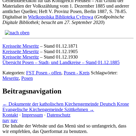
Gemeindelexikon für das Königreich Preußen – Auf Grund der
Materialien der Volkszählung vom 1. Dezember 1885 und anderer
amtlicher Quellen; Heft V. Provinz Posen, Berlin 1887, S. 78-85.
Digitalisat in
Wielkopolska Biblioteka Cyfrowa
(
Großpolnische
Digitale Bibliothek; besucht am 27. September 2020
)
Kreisseite Meseritz
– Stand 01.12.1871
Kreisseite Meseritz
– Stand 01.12.1905
Kreisseite Meseritz
– Stand 01.12.1930
Übersicht Posen – Stadt- und Landkreise – Stand 01.12.1885
Kategorien:
FST Posen - offen
,
Posen - Kreis
Schlagwörter:
Meseritz
,
Posen
Beitragsnavigation
←
Dokumente der katholischen Kirchengemeinde Deutsch Krone
Evangelische Kirchengemeinde Szittkehmen
→
Kontakt
·
Impressum
·
Datenschutz
nav
nav
Die Inhalte der Website und das Menü sind so umfangreich, dass
wir empfehlen, das Querformat zu benutzen.