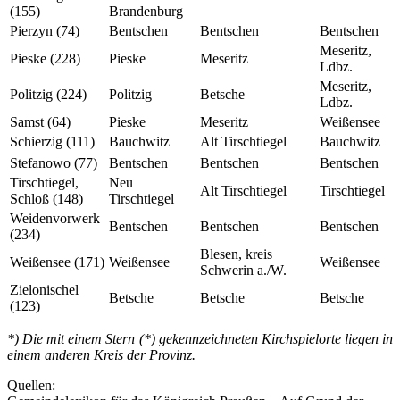
(155)
Brandenburg
Pierzyn (74)
Bentschen
Bentschen
Bentschen
Meseritz,
Pieske (228)
Pieske
Meseritz
Ldbz.
Meseritz,
Politzig (224)
Politzig
Betsche
Ldbz.
Samst (64)
Pieske
Meseritz
Weißensee
Schierzig (111)
Bauchwitz
Alt Tirschtiegel
Bauchwitz
Stefanowo (77)
Bentschen
Bentschen
Bentschen
Tirschtiegel,
Neu
Alt Tirschtiegel
Tirschtiegel
Schloß (148)
Tirschtiegel
Weidenvorwerk
Bentschen
Bentschen
Bentschen
(234)
Blesen, kreis
Weißensee (171)
Weißensee
Weißensee
Schwerin a./W.
Zielonischel
Betsche
Betsche
Betsche
(123)
*) Die mit einem Stern (*) gekennzeichneten Kirchspielorte liegen in
einem anderen Kreis der Provinz.
Quellen: