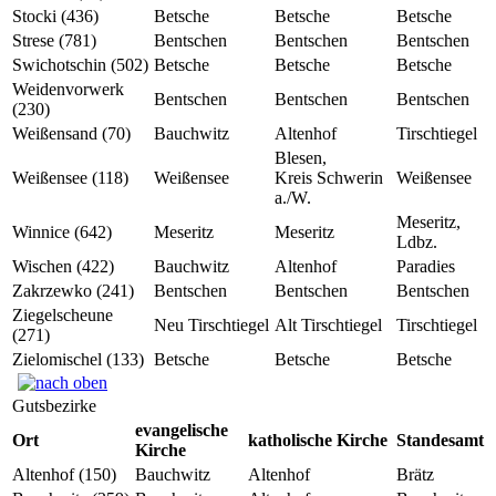
Stocki (436)
Betsche
Betsche
Betsche
Strese (781)
Bentschen
Bentschen
Bentschen
Swichotschin (502)
Betsche
Betsche
Betsche
Weidenvorwerk
Bentschen
Bentschen
Bentschen
(230)
Weißensand (70)
Bauchwitz
Altenhof
Tirschtiegel
Blesen,
Weißensee (118)
Weißensee
Kreis Schwerin
Weißensee
a./W.
Meseritz,
Winnice (642)
Meseritz
Meseritz
Ldbz.
Wischen (422)
Bauchwitz
Altenhof
Paradies
Zakrzewko (241)
Bentschen
Bentschen
Bentschen
Ziegelscheune
Neu Tirschtiegel
Alt Tirschtiegel
Tirschtiegel
(271)
Zielomischel (133)
Betsche
Betsche
Betsche
Gutsbezirke
evangelische
Ort
katholische Kirche
Standesamt
Kirche
Altenhof (150)
Bauchwitz
Altenhof
Brätz