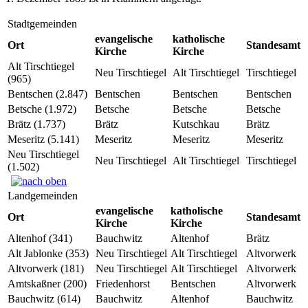
Stadtgemeinden
evangelische
katholische
Ort
Standesamt
Kirche
Kirche
Alt Tirschtiegel
Neu Tirschtiegel
Alt Tirschtiegel
Tirschtiegel
(965)
Bentschen (2.847)
Bentschen
Bentschen
Bentschen
Betsche (1.972)
Betsche
Betsche
Betsche
Brätz (1.737)
Brätz
Kutschkau
Brätz
Meseritz (5.141)
Meseritz
Meseritz
Meseritz
Neu Tirschtiegel
Neu Tirschtiegel
Alt Tirschtiegel
Tirschtiegel
(1.502)
Landgemeinden
evangelische
katholische
Ort
Standesamt
Kirche
Kirche
Altenhof (341)
Bauchwitz
Altenhof
Brätz
Alt Jablonke (353)
Neu Tirschtiegel
Alt Tirschtiegel
Altvorwerk
Altvorwerk (181)
Neu Tirschtiegel
Alt Tirschtiegel
Altvorwerk
Amtskaßner (200)
Friedenhorst
Bentschen
Altvorwerk
Bauchwitz (614)
Bauchwitz
Altenhof
Bauchwitz