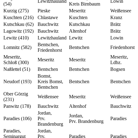
Lewitzhauland
Lowin
(54)
Kreis Birnbaum
Kurzig (275)
Pieske
Meseritz
Weißensee
Kuschten (216)
Chlastawe
Kuschten
Kranz
Kutschkau (62)
Bauchwitz
Kutschkau
Brätz
Lagowitz (192)
Bauchwitz
Altenhof
Brätz
Lewitz (410)
Lewitzhauland
Lewitz
Lowin
Bentschen,
Lomnitz (582)
Bentschen
Friedenhorst
Friedenhorst
Meseritz,
Meseritz,
Meseritz
Meseritz
Schloß (300)
Ldbz.
Naßlettel (51)
Bentschen
Bentschen
Bogsen
Bomst,
Neudorf (193)
Kreis Bomst,
Bentschen
Bentschen
Bentschen
Ober Görzig
Weißensee
Meseritz
Weißensee
(231)
Panwitz (178)
Bauchwitz
Altenhof
Bauchwitz
Jordan,
Jordan,
Paradies (106)
Prv.
Paradies
Prv. Brandenburg
Brandenburg
Paradies,
Jordan,
Seminargut
Prv.
Paradies
Paradies