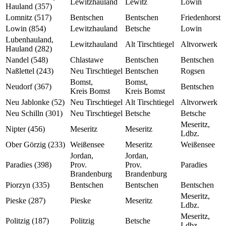
Lewitzhauland
Lewitz
Lowin
Hauland (357)
Lomnitz (517)
Bentschen
Bentschen
Friedenhorst
Lowin (854)
Lewitzhauland
Betsche
Lowin
Lubenhauland,
Lewitzhauland
Alt Tirschtiegel
Altvorwerk
Hauland (282)
Nandel (548)
Chlastawe
Bentschen
Bentschen
Naßlettel (243)
Neu Tirschtiegel
Bentschen
Rogsen
Bomst,
Bomst,
Neudorf (367)
Bentschen
Kreis Bomst
Kreis Bomst
Neu Jablonke (52)
Neu Tirschtiegel
Alt Tirschtiegel
Altvorwerk
Neu Schilln (301)
Neu Tirschtiegel
Betsche
Betsche
Meseritz,
Nipter (456)
Meseritz
Meseritz
Ldbz.
Ober Görzig (233)
Weißensee
Meseritz
Weißensee
Jordan,
Jordan,
Paradies (398)
Prov.
Prov.
Paradies
Brandenburg
Brandenburg
Piorzyn (335)
Bentschen
Bentschen
Bentschen
Meseritz,
Pieske (287)
Pieske
Meseritz
Ldbz.
Meseritz,
Politzig (187)
Politzig
Betsche
Ldbz.