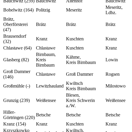
Bauchwitz (259)
Bauchwitz
Altenhof
Bauchwitz
Meseritz,
Bobelwitz (164)
Politzig
Meseritz
Ldbz.
Brätz,
Oberförsterei
Brätz
Brätz
Brätz
(47)
Brausendorf
Kranz
Kuschten
Kranz
(32)
Chlastawe (64)
Chlastawe
Kuschten
Kranz
Birnbaum,
Kähme,
Glasberg (82)
Kreis
Lowin
Kreis Birnbaum
Birnbaum
Groß Dammer
Chlastawe
Groß Dammer
Rogsen
(146)
Kwiltsch
Großmühle (-)
Lewitzhauland
Milostowo
Kreis Birnbaum
Blesen,
Grunzig (239)
Weißensee
Kreis Schwerin
Weißensee
a./W.
Hiller-
Betsche
Betsche
Betsche
Görtringen (220)
Kranz (154)
Kranz
Kuschten
Kranz
Krzyszkowko
Kwiltsch,