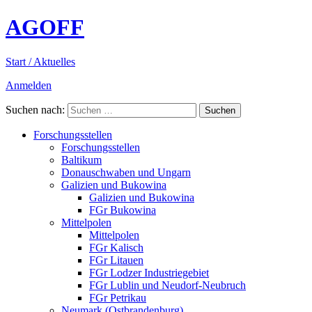
AGOFF
Start / Aktuelles
Anmelden
Suchen nach:
Forschungsstellen
Forschungsstellen
Baltikum
Donauschwaben und Ungarn
Galizien und Bukowina
Galizien und Bukowina
FGr Bukowina
Mittelpolen
Mittelpolen
FGr Kalisch
FGr Litauen
FGr Lodzer Industriegebiet
FGr Lublin und Neudorf-Neubruch
FGr Petrikau
Neumark (Ostbrandenburg)