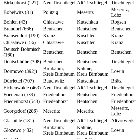
Birkenhorst (227)
Neu Tirschtiegel
Alt Tirschtiegel
Tirschtiegel
Meseritz,
Bobelwitz (81)
Politzig
Meseritz
Ldbz.
Bohlen (43)
Chlastawe
Kutschkau
Rogsen
Brandorf (666)
Bentschen
Bentschen
Bentschen
Brausendorf (190)
Kranz
Kuschten
Kranz
Chlastawe (156)
Chlastawe
Kuschten
Kranz
Deutsch Böhmisch
Bentschen
Bentschen
Bentschen
(160)
Deutschhöhe (398)
Bentschen
Bentschen
Tirschtiegel
Birnbaum,
Kähme,
Dormowo (392))
Lowin
Kreis Birnbaum
Kreis Birnbaum
Dürrlettel (707)
Bauchwitz
Kutschkau
Brätz
Eichenwalde (463)
Neu Tirschtiegel
Alt Tirschtiegel
Tirschtiegel
Friedenau (539)
Friedenhorst
Bentschen
Friedenhorst
Friedenhorst (543)
Friedenhorst
Bentschen
Friedenhorst
Meseritz,
Georgsdorf (286)
Meseritz
Meseritz
Ldbz.
Glashütte (181)
Neu Tirschtiegel
Alt Tirschtiegel
Altvorwerk
Birnbaum,
Kähme,
Glozewo (432)
Lowin
Kreis Birnbaum
Kreis Birnbaum