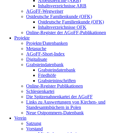
Arbeitsberichte (ARB)
Inhaltsverzeichnisse ARB
AGoFF-Wegweiser
Ostdeutsche Familienkunde (OFK)
Ostdeutsche Familienkunde (OFK)
Inhaltsverzeichnisse OFK
Online-Register der AGoFF-Publikationen
Projekte
Projekte/Datenbanken
Metasuche
AGoFF-Short-Index
Digitalisate
Grabsteindatenbank
Grabsteindatenbank
Friedhöfe
Grabsteininschriften
Online-Register Publikationen
Schlesienkartei
Die Spitzenahnenkartei der AGoFF
Links zu Auswertungen von Kirchen- und
Standesamtsbüchern in Polen
Neue Ostpommern-Datenbank
Verein
Satzung
Vorstand