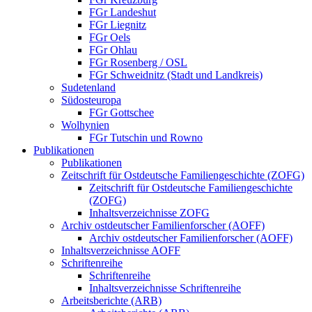
FGr Landeshut
FGr Liegnitz
FGr Oels
FGr Ohlau
FGr Rosenberg / OSL
FGr Schweidnitz (Stadt und Landkreis)
Sudetenland
Südosteuropa
FGr Gottschee
Wolhynien
FGr Tutschin und Rowno
Publikationen
Publikationen
Zeitschrift für Ostdeutsche Familiengeschichte (ZOFG)
Zeitschrift für Ostdeutsche Familiengeschichte
(ZOFG)
Inhaltsverzeichnisse ZOFG
Archiv ostdeutscher Familienforscher (AOFF)
Archiv ostdeutscher Familienforscher (AOFF)
Inhaltsverzeichnisse AOFF
Schriftenreihe
Schriftenreihe
Inhaltsverzeichnisse Schriftenreihe
Arbeitsberichte (ARB)