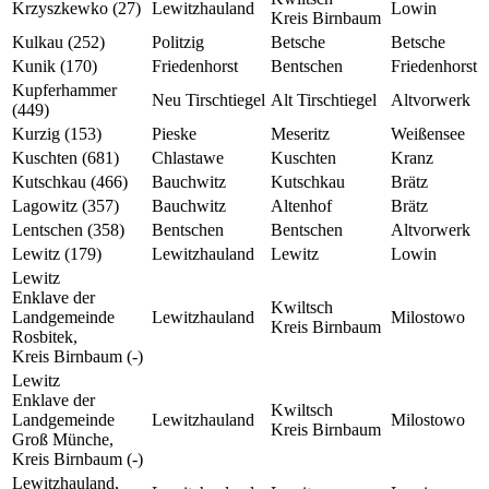
Krzyszkewko (27)
Lewitzhauland
Lowin
Kreis Birnbaum
Kulkau (252)
Politzig
Betsche
Betsche
Kunik (170)
Friedenhorst
Bentschen
Friedenhorst
Kupferhammer
Neu Tirschtiegel
Alt Tirschtiegel
Altvorwerk
(449)
Kurzig (153)
Pieske
Meseritz
Weißensee
Kuschten (681)
Chlastawe
Kuschten
Kranz
Kutschkau (466)
Bauchwitz
Kutschkau
Brätz
Lagowitz (357)
Bauchwitz
Altenhof
Brätz
Lentschen (358)
Bentschen
Bentschen
Altvorwerk
Lewitz (179)
Lewitzhauland
Lewitz
Lowin
Lewitz
Enklave der
Kwiltsch
Landgemeinde
Lewitzhauland
Milostowo
Kreis Birnbaum
Rosbitek,
Kreis Birnbaum (-)
Lewitz
Enklave der
Kwiltsch
Landgemeinde
Lewitzhauland
Milostowo
Kreis Birnbaum
Groß Münche,
Kreis Birnbaum (-)
Lewitzhauland,