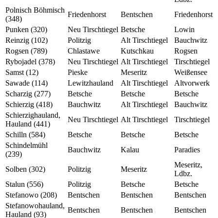
Polnisch Böhmisch
Friedenhorst
Bentschen
Friedenhorst
(348)
Punken (320)
Neu Tirschtiegel
Betsche
Lowin
Reinzig (102)
Politzig
Alt Tirschtiegel
Bauchwitz
Rogsen (789)
Chlastawe
Kutschkau
Rogsen
Rybojadel (378)
Neu Tirschtiegel
Alt Tirschtiegel
Tirschtiegel
Samst (12)
Pieske
Meseritz
Weißensee
Sawade (114)
Lewitzhauland
Alt Tirschtiegel
Altvorwerk
Scharzig (277)
Betsche
Betsche
Betsche
Schierzig (418)
Bauchwitz
Alt Tirschtiegel
Bauchwitz
Schierzighauland,
Neu Tirschtiegel
Alt Tirschtiegel
Tirschtiegel
Hauland (441)
Schilln (584)
Betsche
Betsche
Betsche
Schindelmühl
Bauchwitz
Kalau
Paradies
(239)
Meseritz,
Solben (302)
Politzig
Meseritz
Ldbz.
Stalun (556)
Politzig
Betsche
Betsche
Stefanowo (208)
Bentschen
Bentschen
Bentschen
Stefanowohauland,
Bentschen
Bentschen
Bentschen
Hauland (93)