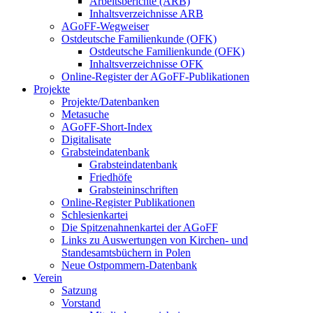
Arbeitsberichte (ARB)
Inhaltsverzeichnisse ARB
AGoFF-Wegweiser
Ostdeutsche Familienkunde (OFK)
Ostdeutsche Familienkunde (OFK)
Inhaltsverzeichnisse OFK
Online-Register der AGoFF-Publikationen
Projekte
Projekte/Datenbanken
Metasuche
AGoFF-Short-Index
Digitalisate
Grabsteindatenbank
Grabsteindatenbank
Friedhöfe
Grabsteininschriften
Online-Register Publikationen
Schlesienkartei
Die Spitzenahnenkartei der AGoFF
Links zu Auswertungen von Kirchen- und
Standesamtsbüchern in Polen
Neue Ostpommern-Datenbank
Verein
Satzung
Vorstand