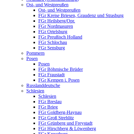
Ost- und Westpreußen
Ost- und Westpreußen
FGr Kreise Briesen, Graudenz und Strasburg
FGr Heilsberg/Opr.
FGr Nordmasuren
FGr Ortelsburg
FGr Preußisch Holland
FGr Schlochau
FGr Sensburg
Pommern
Posen
Posen
FGr Böhmische Brüder
FGr Fraustadt
FGr Kempen i. Posen
Russlanddeutsche
Schlesien
Schlesien
FGr Breslau
FGr Brieg
FGr Goldberg-Haynau
FGr Groß Strehlitz
FGr Grünberg und Freystadt
FGr Hirschberg & Löwenberg
FGr Kreuzburg