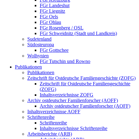
FGr Landeshut
FGr Liegnitz
FGr Oels
FGr Ohlau
FGr Rosenberg / OSL
FGr Schweidnitz (Stadt und Landkreis)
Sudetenland
Südosteuropa
FGr Gottschee
Wolhynien
FGr Tutschin und Rowno
Publikationen
Publikationen
Zeitschrift für Ostdeutsche Familiengeschichte (ZOFG)
Zeitschrift für Ostdeutsche Familiengeschichte
(ZOFG)
Inhaltsverzeichnisse ZOFG
Archiv ostdeutscher Familienforscher (AOFF)
Archiv ostdeutscher Familienforscher (AOFF)
Inhaltsverzeichnisse AOFF
Schriftenreihe
Schriftenreihe
Inhaltsverzeichnisse Schriftenreihe
Arbeitsberichte (ARB)