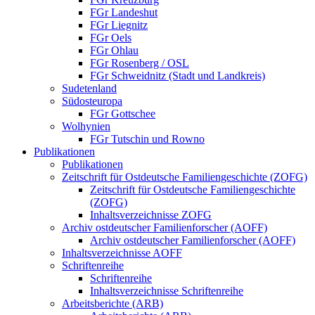
FGr Landeshut
FGr Liegnitz
FGr Oels
FGr Ohlau
FGr Rosenberg / OSL
FGr Schweidnitz (Stadt und Landkreis)
Sudetenland
Südosteuropa
FGr Gottschee
Wolhynien
FGr Tutschin und Rowno
Publikationen
Publikationen
Zeitschrift für Ostdeutsche Familiengeschichte (ZOFG)
Zeitschrift für Ostdeutsche Familiengeschichte
(ZOFG)
Inhaltsverzeichnisse ZOFG
Archiv ostdeutscher Familienforscher (AOFF)
Archiv ostdeutscher Familienforscher (AOFF)
Inhaltsverzeichnisse AOFF
Schriftenreihe
Schriftenreihe
Inhaltsverzeichnisse Schriftenreihe
Arbeitsberichte (ARB)