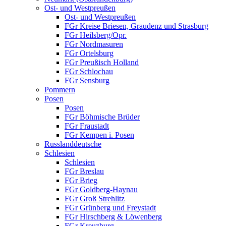
Ost- und Westpreußen
Ost- und Westpreußen
FGr Kreise Briesen, Graudenz und Strasburg
FGr Heilsberg/Opr.
FGr Nordmasuren
FGr Ortelsburg
FGr Preußisch Holland
FGr Schlochau
FGr Sensburg
Pommern
Posen
Posen
FGr Böhmische Brüder
FGr Fraustadt
FGr Kempen i. Posen
Russlanddeutsche
Schlesien
Schlesien
FGr Breslau
FGr Brieg
FGr Goldberg-Haynau
FGr Groß Strehlitz
FGr Grünberg und Freystadt
FGr Hirschberg & Löwenberg
FGr Kreuzburg