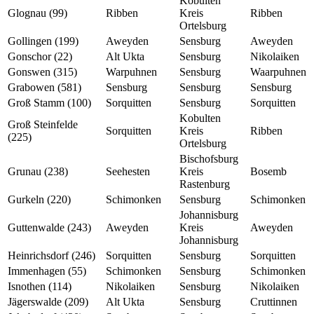
Kobulten
Glognau (99)
Ribben
Kreis
Ribben
Ortelsburg
Gollingen (199)
Aweyden
Sensburg
Aweyden
Gonschor (22)
Alt Ukta
Sensburg
Nikolaiken
Gonswen (315)
Warpuhnen
Sensburg
Waarpuhnen
Grabowen (581)
Sensburg
Sensburg
Sensburg
Groß Stamm (100)
Sorquitten
Sensburg
Sorquitten
Kobulten
Groß Steinfelde
Sorquitten
Kreis
Ribben
(225)
Ortelsburg
Bischofsburg
Grunau (238)
Seehesten
Kreis
Bosemb
Rastenburg
Gurkeln (220)
Schimonken
Sensburg
Schimonken
Johannisburg
Guttenwalde (243)
Aweyden
Kreis
Aweyden
Johannisburg
Heinrichsdorf (246)
Sorquitten
Sensburg
Sorquitten
Immenhagen (55)
Schimonken
Sensburg
Schimonken
Isnothen (114)
Nikolaiken
Sensburg
Nikolaiken
Jägerswalde (209)
Alt Ukta
Sensburg
Cruttinnen