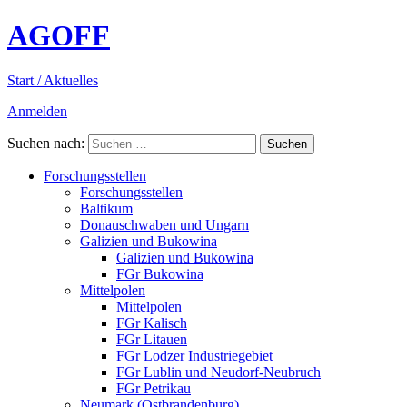
AGOFF
Start / Aktuelles
Anmelden
Suchen nach:
Forschungsstellen
Forschungsstellen
Baltikum
Donauschwaben und Ungarn
Galizien und Bukowina
Galizien und Bukowina
FGr Bukowina
Mittelpolen
Mittelpolen
FGr Kalisch
FGr Litauen
FGr Lodzer Industriegebiet
FGr Lublin und Neudorf-Neubruch
FGr Petrikau
Neumark (Ostbrandenburg)