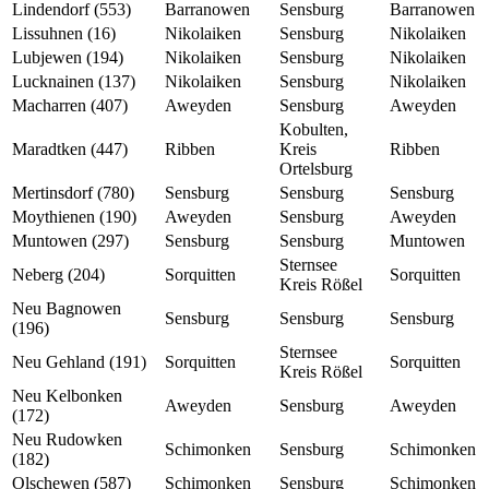
Lindendorf (553)
Barranowen
Sensburg
Barranowen
Lissuhnen (16)
Nikolaiken
Sensburg
Nikolaiken
Lubjewen (194)
Nikolaiken
Sensburg
Nikolaiken
Lucknainen (137)
Nikolaiken
Sensburg
Nikolaiken
Macharren (407)
Aweyden
Sensburg
Aweyden
Kobulten,
Maradtken (447)
Ribben
Kreis
Ribben
Ortelsburg
Mertinsdorf (780)
Sensburg
Sensburg
Sensburg
Moythienen (190)
Aweyden
Sensburg
Aweyden
Muntowen (297)
Sensburg
Sensburg
Muntowen
Sternsee
Neberg (204)
Sorquitten
Sorquitten
Kreis Rößel
Neu Bagnowen
Sensburg
Sensburg
Sensburg
(196)
Sternsee
Neu Gehland (191)
Sorquitten
Sorquitten
Kreis Rößel
Neu Kelbonken
Aweyden
Sensburg
Aweyden
(172)
Neu Rudowken
Schimonken
Sensburg
Schimonken
(182)
Olschewen (587)
Schimonken
Sensburg
Schimonken