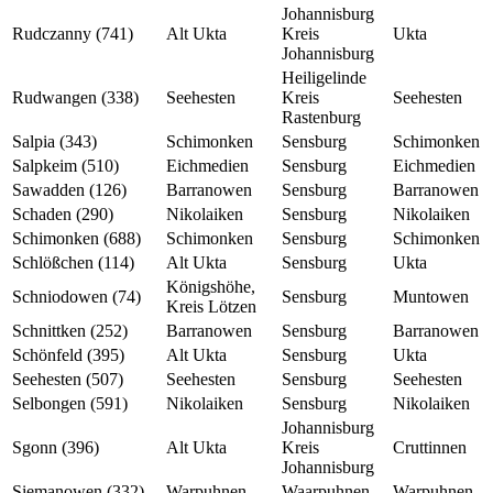
Johannisburg
Rudczanny (741)
Alt Ukta
Kreis
Ukta
Johannisburg
Heiligelinde
Rudwangen (338)
Seehesten
Kreis
Seehesten
Rastenburg
Salpia (343)
Schimonken
Sensburg
Schimonken
Salpkeim (510)
Eichmedien
Sensburg
Eichmedien
Sawadden (126)
Barranowen
Sensburg
Barranowen
Schaden (290)
Nikolaiken
Sensburg
Nikolaiken
Schimonken (688)
Schimonken
Sensburg
Schimonken
Schlößchen (114)
Alt Ukta
Sensburg
Ukta
Königshöhe,
Schniodowen (74)
Sensburg
Muntowen
Kreis Lötzen
Schnittken (252)
Barranowen
Sensburg
Barranowen
Schönfeld (395)
Alt Ukta
Sensburg
Ukta
Seehesten (507)
Seehesten
Sensburg
Seehesten
Selbongen (591)
Nikolaiken
Sensburg
Nikolaiken
Johannisburg
Sgonn (396)
Alt Ukta
Kreis
Cruttinnen
Johannisburg
Siemanowen (332)
Warpuhnen
Waarpuhnen
Warpuhnen