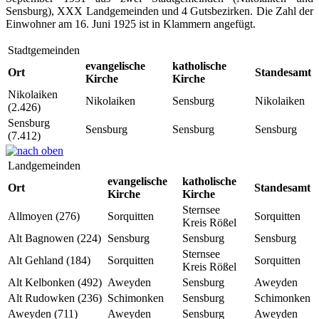
Sensburg), XXX Landgemeinden und 4 Gutsbezirken. Die Zahl der
Einwohner am 16. Juni 1925 ist in Klammern angefügt.
Stadtgemeinden
evangelische
katholische
Ort
Standesamt
Kirche
Kirche
Nikolaiken
Nikolaiken
Sensburg
Nikolaiken
(2.426)
Sensburg
Sensburg
Sensburg
Sensburg
(7.412)
Landgemeinden
evangelische
katholische
Ort
Standesamt
Kirche
Kirche
Sternsee
Allmoyen (276)
Sorquitten
Sorquitten
Kreis Rößel
Alt Bagnowen (224)
Sensburg
Sensburg
Sensburg
Sternsee
Alt Gehland (184)
Sorquitten
Sorquitten
Kreis Rößel
Alt Kelbonken (492)
Aweyden
Sensburg
Aweyden
Alt Rudowken (236)
Schimonken
Sensburg
Schimonken
Aweyden (711)
Aweyden
Sensburg
Aweyden