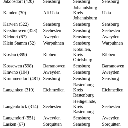
Jakobsdorf (420)
Sensburg
Sensburg
Sensburg
Johannisburg
Kamien (30)
Alt Ukta
Kreis
Ukta
Johannisburg
Karwen (522)
Sensburg
Sensburg
Sensburg
Kerstinowen (353)
Seehesten
Sensburg
Seehesten
Kleinort (67)
Aweyden
Sensburg
Aweyden
Klein Stamm (52)
Warpuhnen
Sensburg
Warpuhnen
Kobulten,
Koslau (399)
Ribben
Kreis
Ribben
Ortelsburg
Kossewen (598)
Barranowen
Sensburg
Barranowen
Krawno (104)
Aweyden
Sensburg
Aweyden
Krummendorf (481)
Sensburg
Sensburg
Sensburg
Rastenburg
Langanken (319)
Eichmedien
Kreis
Eichmedien
Rastenburg
Heiligelinde,
Langenbrück (314)
Seehesten
Kreis
Seehesten
Rastenburg
Langendorf (551)
Aweyden
Sensburg
Aweyden
Lasken (67)
Sorquitten
Sensburg
Sorquitten