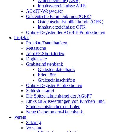
Arbeitsberichte (ARB)
Inhaltsverzeichnisse ARB
AGoFF-Wegweiser
Ostdeutsche Familienkunde (OFK)
Ostdeutsche Familienkunde (OFK)
Inhaltsverzeichnisse OFK
Online-Register der AGoFF-Publikationen
Projekte
Projekte/Datenbanken
Metasuche
AGoFF-Short-Index
Digitalisate
Grabsteindatenbank
Grabsteindatenbank
Friedhöfe
Grabsteininschriften
Online-Register Publikationen
Schlesienkartei
Die Spitzenahnenkartei der AGoFF
Links zu Auswertungen von Kirchen- und
Standesamtsbüchern in Polen
Neue Ostpommern-Datenbank
Verein
Satzung
Vorstand