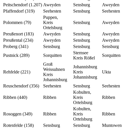
Peitschendorf (1.207)
Aweyden
Sensburg
Aweyden
Pfaffendorf (319)
Seehesten
Sensburg
Seehesten
Puppen,
Polommen (79)
Kreis
Sensburg
Aweyden
Ortelsburg
Preußenort (183)
Aweyden
Sensburg
Aweyden
Preußental (234)
Aweyden
Sensburg
Aweyden
Proberg (341)
Sensburg
Sensburg
Sensburg
Sternsee
Pustnick (289)
Sorquitten
Sorquitten
Kreis Rößel
Groß
Johannisburg
Weissuhnen
Rehfelde (221)
Kreis
Ukta
Kreis
Johannisburg
Johannisburg
Reuschendorf (356)
Seehesten
Sensburg
Seehesten
Kobulten,
Ribben (440)
Ribben
Kreis
Ribben
Ortelsburg
Kobulten,
Rosoggen (349)
Ribben
Kreis
Ribben
Ortelsburg
Rotenfelde (158)
Sensburg
Sensburg
Muntowen