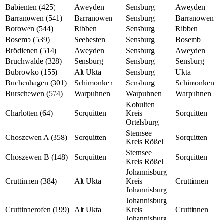
Babienten (425)
Aweyden
Sensburg
Aweyden
Barranowen (541)
Barranowen
Sensburg
Barranowen
Borowen (544)
Ribben
Sensburg
Ribben
Bosemb (539)
Seehesten
Sensburg
Bosemb
Brödienen (514)
Aweyden
Sensburg
Aweyden
Bruchwalde (328)
Sensburg
Sensburg
Sensburg
Bubrowko (155)
Alt Ukta
Sensburg
Ukta
Buchenhagen (301)
Schimonken
Sensburg
Schimonken
Burschewen (574)
Warpuhnen
Warpuhnen
Warpuhnen
Kobulten
Charlotten (64)
Sorquitten
Kreis
Sorquitten
Ortelsburg
Sternsee
Choszewen A (358)
Sorquitten
Sorquitten
Kreis Rößel
Sternsee
Choszewen B (148)
Sorquitten
Sorquitten
Kreis Rößel
Johannisburg
Cruttinnen (384)
Alt Ukta
Kreis
Cruttinnen
Johannisburg
Johannisburg
Cruttinnerofen (199)
Alt Ukta
Kreis
Cruttinnen
Johannisburg