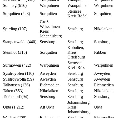
Sonntag (616)
Warpuhnen
Waarpuhnen
Warpuhnen
Sternsee
Sorquitten (523)
Sorquitten
Sorquitten
Kreis Rößel
Groß
Weissuhnen
Spirding (107)
Sensburg
Nikolaiken
Kreis
Johannisburg
Stangenwalde (440)
Sensburg
Sensburg
Sensburg
Kobulten,
Steinhof (315)
Sorquitten
Kreis
Ribben
Ortelsburg
Sternsee
Surmowen (422)
Warpuhnen
Warpuhnen
Kreis Rößel
Sysdroyofen (110)
Aweyden
Sensburg
Aweyden
Sysdroywolla (59)
Aweyden
Sensburg
Aweyden
Talhausen (136)
Eichmedien
Sensburg
Eichmedien
Talten (553)
Nikolaiken
Sensburg
Nikolaiken
Tiefendorf (94)
Sensburg
Sensburg
Sensburg
Johannisburg
Ukta (1.212)
Alt Ukta
Kreis
Ukta
Johannisburg
Wachau (209)
Eichmedien
Sensburg
Eichmedien