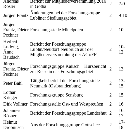
Andreas
Bericht zur Mitgliederversammlung 2016
2
7-9
Rösler
in Gotha
Änderungen bei der Forschungsruppe
Jürgen Frantz
2
9-10
Lubliner Siedlungsgebiet
Jürgen
Frantz, Dieter
Forschungsstelle Mittelpolen
2
10
Pechner
Herbert
Bericht der Forschungsgruppe
Ludwig,
10-
Lublin/Neudorf-Neubruch auf der
2
Änne
12
Mitgliederversammlung der AGoFF
Baudach
Jürgen
Forschungsgruppe Kalisch – Kurzbericht
Frantz, Dieter
2
13
zur Reise in das Forschungsgebiet
Pechner
Tätigkeitsbericht der Forschungsstelle
13-
Peter Bahl
2
Neumark (Ostbrandenburg)
15
Lothar
Forschungsgruppe Sensburg
2
15
Krieger
Dirk Vollmer
Forschungsstelle Ost- und Westpreußen
2
16
Johannes
16-
Bericht der Forschungsgruppe Landeshut
2
Rösner
17
Helmut
17-
Aus der Forschungsgruppe Gottschee
2
Drobnitsch
18