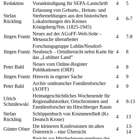
Redaktion
Vorankündigung für SEPA-Lastschrift
4
5
Erfassung von Geburts-, Heirats- und
Stefan
Sterbemeldungen aus den historischen
4
6-7
Rückling
Lokalzeitungen des Kreises
Königsberg/Nm. (1825-1945)
Neues auf der AGoFF-Web-Seite –
Jürgen Frantz
4
7-8
Metasuche überarbeitet
Forschungsgruppe Lublin/Neudorf-
Jürgen Frantz
Neubruch – Ortsübersicht nebst Karte für
4
8
das „Lubliner Land‟
Neues vom Online-Register
Peter Bahl
4
8
Publikationen (ORP)
Jürgen Frantz
Hinweis in eigener Sache
4
9
Archiv ostdeutscher Familienforscher
Peter Bahl
4
9
(AOFF)
Heimatgeschichtliches Wochenende für
Ulrich
Regionalhistoriker, Ortschronisten und
4
9-13
Schmilewski
Familienforscher im Hirschberger Raum
Stefan
Schöppenbuch von Krummenfließ (Kr.
4
13
Rückling
Deutsch Krone)
Die kleineren Konfessionen im alten
13-
Günter Ofner
4
Österreich – eine Übersicht
14
Bericht zur Mitgliederversammlung der