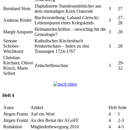
Digitalisierte Standesamtsbücher aus
Bernhard Hein
3
27
dem ehemaligen Kreis Osterode
Buchvorstellung: Laband-Gleiwitz:
27-
Andreas Rösler
3
Lebensspuren eines Kriegskinds
28
Heimatzeitschriften – unwichtig für die
Margit Anspann
3
28
Genealogie?
Simone
Katholisches Kirchenbuch
Schober-
Peiskretscham – Index zu den
3
28
Wischkony
Trauungen 1724-1767
Christian
Kirchner, Oliver
29-
Zeitschriftenschau
3
Rösch, Mario
32
Seifert
Heft 4
Autor
Artikel
Heft
Seite
Jürgen Frantz
Auf ein Wort
4
1
Jürgen Frantz
An den Beirat der AGoFF
4
2-3
Redaktion
Mitgliederbewegung 2016
4
4-5