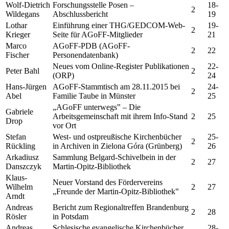
Wolf-Dietrich
Forschungsstelle Posen –
18-
2
Wildegans
Abschlussbericht
19
Lothar
Einführung einer THG/GEDCOM-Web-
19-
2
Krieger
Seite für AGoFF-Mitglieder
21
Marco
AGoFF-PDB (AGoFF-
2
22
Fischer
Personendatenbank)
Neues vom Online-Register Publikationen
22-
Peter Bahl
2
(ORP)
24
Hans-Jürgen
AGoFF-Stammtisch am 28.11.2015 bei
24-
2
Abel
Familie Taube in Münster
25
„AGoFF unterwegs‟ – Die
Gabriele
Arbeitsgemeinschaft mit ihrem Info-Stand
2
25
Drop
vor Ort
Stefan
West- und ostpreußische Kirchenbücher
25-
2
Rückling
in Archiven in Zielona Góra (Grünberg)
26
Arkadiusz
Sammlung Belgard-Schivelbein in der
2
27
Danszczyk
Martin-Opitz-Bibliothek
Klaus-
Neuer Vorstand des Fördervereins
Wilhelm
2
27
„Freunde der Martin-Opitz-Bibliothek‟
Arndt
Andreas
Bericht zum Regionaltreffen Brandenburg
2
28
Rösler
in Potsdam
Andreas
Schlesische evangelische Kirchenbücher
28-