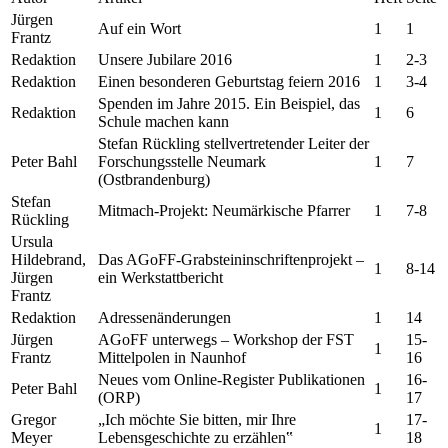
Jürgen
Auf ein Wort
1
1
Frantz
Redaktion
Unsere Jubilare 2016
1
2-3
Redaktion
Einen besonderen Geburtstag feiern 2016
1
3-4
Spenden im Jahre 2015. Ein Beispiel, das
Redaktion
1
6
Schule machen kann
Stefan Rückling stellvertretender Leiter der
Peter Bahl
Forschungsstelle Neumark
1
7
(Ostbrandenburg)
Stefan
Mitmach-Projekt: Neumärkische Pfarrer
1
7-8
Rückling
Ursula
Hildebrand,
Das AGoFF-Grabsteininschriftenprojekt –
1
8-14
Jürgen
ein Werkstattbericht
Frantz
Redaktion
Adressenänderungen
1
14
Jürgen
AGoFF unterwegs – Workshop der FST
15-
1
Frantz
Mittelpolen in Naunhof
16
Neues vom Online-Register Publikationen
16-
Peter Bahl
1
(ORP)
17
Gregor
„Ich möchte Sie bitten, mir Ihre
17-
1
Meyer
Lebensgeschichte zu erzählen‟
18