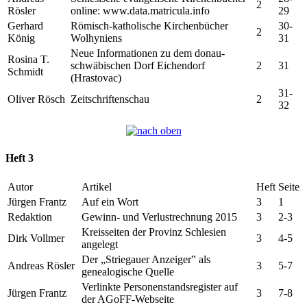
2
Rösler
online: www.data.matricula.info
29
Gerhard
Römisch-katholische Kirchenbücher
30-
2
König
Wolhyniens
31
Neue Informationen zu dem donau-
Rosina T.
schwäbischen Dorf Eichendorf
2
31
Schmidt
(Hrastovac)
31-
Oliver Rösch
Zeitschriftenschau
2
32
Heft 3
Autor
Artikel
Heft
Seite
Jürgen Frantz
Auf ein Wort
3
1
Redaktion
Gewinn- und Verlustrechnung 2015
3
2-3
Kreisseiten der Provinz Schlesien
Dirk Vollmer
3
4-5
angelegt
Der „Striegauer Anzeiger‟ als
Andreas Rösler
3
5-7
genealogische Quelle
Verlinkte Personenstandsregister auf
Jürgen Frantz
3
7-8
der AGoFF-Webseite