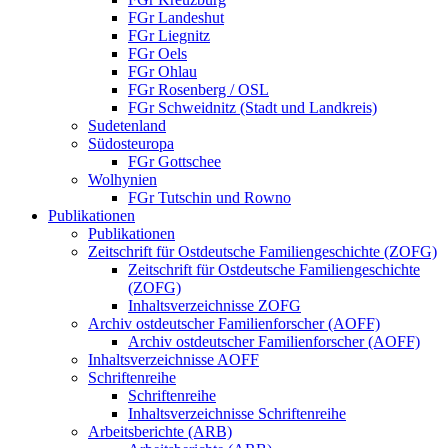
FGr Landeshut
FGr Liegnitz
FGr Oels
FGr Ohlau
FGr Rosenberg / OSL
FGr Schweidnitz (Stadt und Landkreis)
Sudetenland
Südosteuropa
FGr Gottschee
Wolhynien
FGr Tutschin und Rowno
Publikationen
Publikationen
Zeitschrift für Ostdeutsche Familiengeschichte (ZOFG)
Zeitschrift für Ostdeutsche Familiengeschichte
(ZOFG)
Inhaltsverzeichnisse ZOFG
Archiv ostdeutscher Familienforscher (AOFF)
Archiv ostdeutscher Familienforscher (AOFF)
Inhaltsverzeichnisse AOFF
Schriftenreihe
Schriftenreihe
Inhaltsverzeichnisse Schriftenreihe
Arbeitsberichte (ARB)