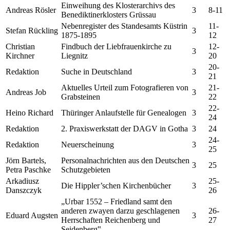
Einweihung des Klosterarchivs des
Andreas Rösler
3
8-11
Benediktinerklosters Grüssau
Nebenregister des Standesamts Küstrin
11-
Stefan Rückling
3
1875-1895
12
Christian
Findbuch der Liebfrauenkirche zu
12-
3
Kirchner
Liegnitz
20
20-
Redaktion
Suche in Deutschland
3
21
Aktuelles Urteil zum Fotografieren von
21-
Andreas Job
3
Grabsteinen
22
22-
Heino Richard
Thüringer Anlaufstelle für Genealogen
3
24
Redaktion
2. Praxiswerkstatt der DAGV in Gotha
3
24
24-
Redaktion
Neuerscheinung
3
25
Jörn Bartels,
Personalnachrichten aus den Deutschen
3
25
Petra Paschke
Schutzgebieten
Arkadiusz
25-
Die Hippler’schen Kirchenbücher
3
Danszczyk
26
„Urbar 1552 – Friedland samt den
anderen zwayen darzu geschlagenen
26-
Eduard Augsten
3
Herrschaften Reichenberg und
27
Seidenberg‟