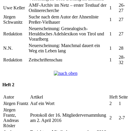
AMF-Archiv im Netz – erster Testluaf der
26-
Uwe Keller
1
Onlinerecherche
27
Jürgen
Suche nach dem Autor der Ahnenliste
1
27
Schwanitz
Preßer-Vielhauer
Neuerscheinung: Genealogisch-
Redaktion
Heraldisches Adelslexikon von Tirol und
1
27
Vorarlberg
Neuerscheinung: Manchmal dauert ein
N.N.
1
28
Weg ein Leben lang
28-
Redaktion
Zeitschriftenschau
1
32
Heft 2
Autor
Artikel
Heft
Seite
Jürgen Frantz
Auf ein Wort
2
1
Jürgen
Frantz,
Protokoll der 16. Mitgliederversammlung
2
2-7
Andreas
am 2. April 2016
Rösler