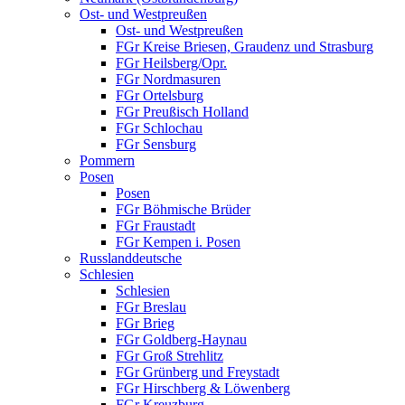
Ost- und Westpreußen
Ost- und Westpreußen
FGr Kreise Briesen, Graudenz und Strasburg
FGr Heilsberg/Opr.
FGr Nordmasuren
FGr Ortelsburg
FGr Preußisch Holland
FGr Schlochau
FGr Sensburg
Pommern
Posen
Posen
FGr Böhmische Brüder
FGr Fraustadt
FGr Kempen i. Posen
Russlanddeutsche
Schlesien
Schlesien
FGr Breslau
FGr Brieg
FGr Goldberg-Haynau
FGr Groß Strehlitz
FGr Grünberg und Freystadt
FGr Hirschberg & Löwenberg
FGr Kreuzburg