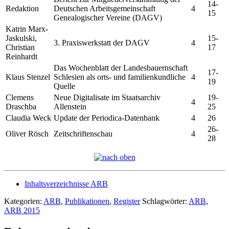
14-
Redaktion
Deutschen Arbeitsgemeinschaft
4
15
Genealogischer Vereine (DAGV)
Katrin Marx-
Jaskulski,
15-
3. Praxiswerkstatt der DAGV
4
Christian
17
Reinhardt
Das Wochenblatt der Landesbauernschaft
17-
Klaus Stenzel
Schlesien als orts- und familienkundliche
4
19
Quelle
Clemens
Neue Digitalisate im Staatsarchiv
19-
4
Draschba
Allenstein
25
Claudia Weck
Update der Periodica-Datenbank
4
26
26-
Oliver Rösch
Zeitschriftenschau
4
28
Inhaltsverzeichnisse ARB
Kategorien:
ARB
,
Publikationen
,
Register
Schlagwörter:
ARB
,
ARB 2015