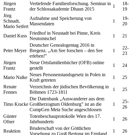
Jürgen
Vertiefende Familienforschung. Seminar in
18-
1
Frantz
der Schlossakademie Dhaun 2015
19
Jörg
Aufnahme und Speicherung von
19-
Schnadt,
1
Massendaten
20
Mario Seifert
Friedhof in Neustadt bei Pinne, Kreis
Daniel Kuss
1
21
Neutomischel
Deutscher Genealogentag 2016 in
22-
Peter Meyer
Bregenz. „Am See forschen – den See
1
23
erleben!‟
Jürgen
Neue Ortsfamilienbücher (OFB) online
1
24
Frantz
gestellt
Neues Personenstandsgesetz in Polen in
Mario Nalke
1
25
Kraft getreten
Renate
Verzeichnis der jüdischen Bevölkerung in
1
25
Fennes
Böhmen 1723-1811
Die Datenbank „Auswanderer aus dem
25-
Timo Kracke
Großherzogtum Oldenburg‟ ist an die
1
26
CompGen Meta Suche angeschlossen
Günter
Totenbeschauprotokolle Wien des 17.
1
26
Ofner
Jahrhunderts
Bruderschaft von der Göttlichen
Reaktion
1
26
Vorsehung zu Groß Bertung im Ermland