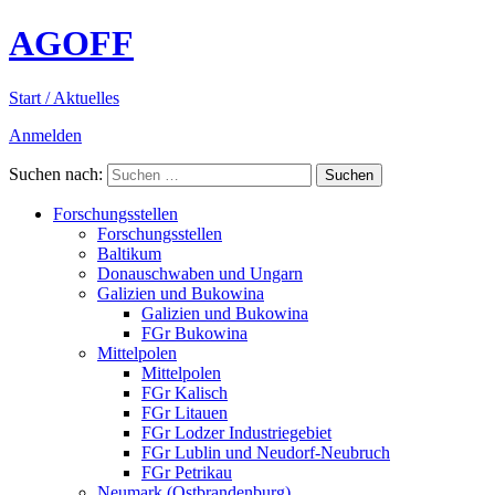
AGOFF
Start / Aktuelles
Anmelden
Suchen nach:
Forschungsstellen
Forschungsstellen
Baltikum
Donauschwaben und Ungarn
Galizien und Bukowina
Galizien und Bukowina
FGr Bukowina
Mittelpolen
Mittelpolen
FGr Kalisch
FGr Litauen
FGr Lodzer Industriegebiet
FGr Lublin und Neudorf-Neubruch
FGr Petrikau
Neumark (Ostbrandenburg)