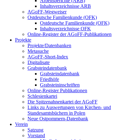
Arbeitsberichte (ARB)
Inhaltsverzeichnisse ARB
AGoFF-Wegweiser
Ostdeutsche Familienkunde (OFK)
Ostdeutsche Familienkunde (OFK)
Inhaltsverzeichnisse OFK
Online-Register der AGoFF-Publikationen
Projekte
Projekte/Datenbanken
Metasuche
AGoFF-Short-Index
Digitalisate
Grabsteindatenbank
Grabsteindatenbank
Friedhöfe
Grabsteininschriften
Online-Register Publikationen
Schlesienkartei
Die Spitzenahnenkartei der AGoFF
Links zu Auswertungen von Kirchen- und
Standesamtsbüchern in Polen
Neue Ostpommern-Datenbank
Verein
Satzung
Vorstand