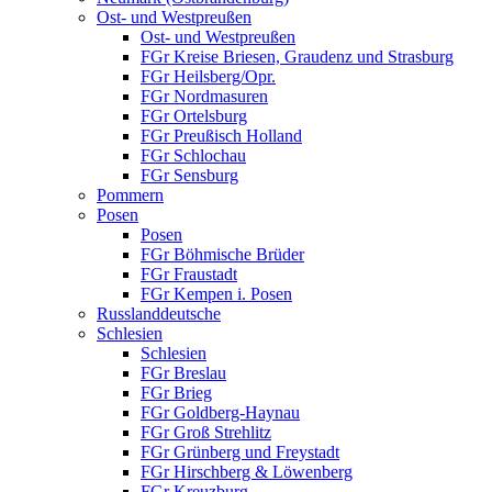
Ost- und Westpreußen
Ost- und Westpreußen
FGr Kreise Briesen, Graudenz und Strasburg
FGr Heilsberg/Opr.
FGr Nordmasuren
FGr Ortelsburg
FGr Preußisch Holland
FGr Schlochau
FGr Sensburg
Pommern
Posen
Posen
FGr Böhmische Brüder
FGr Fraustadt
FGr Kempen i. Posen
Russlanddeutsche
Schlesien
Schlesien
FGr Breslau
FGr Brieg
FGr Goldberg-Haynau
FGr Groß Strehlitz
FGr Grünberg und Freystadt
FGr Hirschberg & Löwenberg
FGr Kreuzburg