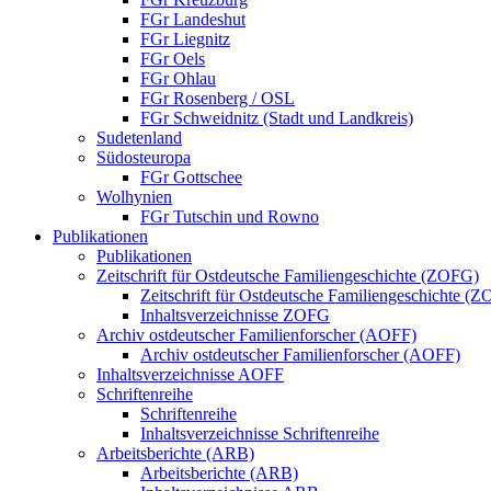
FGr Landeshut
FGr Liegnitz
FGr Oels
FGr Ohlau
FGr Rosenberg / OSL
FGr Schweidnitz (Stadt und Landkreis)
Sudetenland
Südosteuropa
FGr Gottschee
Wolhynien
FGr Tutschin und Rowno
Publikationen
Publikationen
Zeitschrift für Ostdeutsche Familiengeschichte (ZOFG)
Zeitschrift für Ostdeutsche Familiengeschichte (
Inhaltsverzeichnisse ZOFG
Archiv ostdeutscher Familienforscher (AOFF)
Archiv ostdeutscher Familienforscher (AOFF)
Inhaltsverzeichnisse AOFF
Schriftenreihe
Schriftenreihe
Inhaltsverzeichnisse Schriftenreihe
Arbeitsberichte (ARB)
Arbeitsberichte (ARB)