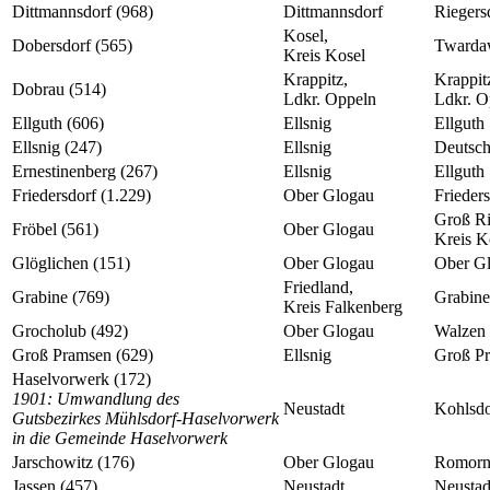
Dittmannsdorf (968)
Dittmannsdorf
Riegers
Kosel,
Dobersdorf (565)
Twarda
Kreis Kosel
Krappitz,
Krappit
Dobrau (514)
Ldkr. Oppeln
Ldkr. O
Ellguth (606)
Ellsnig
Ellguth
Ellsnig (247)
Ellsnig
Deutsch
Ernestinenberg (267)
Ellsnig
Ellguth
Friedersdorf (1.229)
Ober Glogau
Frieder
Groß Ri
Fröbel (561)
Ober Glogau
Kreis K
Glöglichen (151)
Ober Glogau
Ober G
Friedland,
Grabine (769)
Grabine
Kreis Falkenberg
Grocholub (492)
Ober Glogau
Walzen
Groß Pramsen (629)
Ellsnig
Groß P
Haselvorwerk (172)
1901: Umwandlung des
Neustadt
Kohlsdo
Gutsbezirkes Mühlsdorf-Haselvorwerk
in die Gemeinde Haselvorwerk
Jarschowitz (176)
Ober Glogau
Romorn
Jassen (457)
Neustadt
Neustad