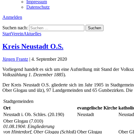
Impressum
Datenschutz
Anmelden
Suchen nach:
Start
Verein
Aktuelles
Kreis Neustadt O.S.
Jürgen Frantz
|
4. September 2020
Vorliegend handelt es sich um eine Aufstellung mit Stand der Volks
Volkszählung 1. Dezember 1885
).
Der Kreis Neustadt O.S. gliederte sich im Jahr 1905 in Stadtgemei
Ober Glogau und ülz), 97 Landgemeinden und 65 Gutsbezirken. Die 
Stadtgemeinden
Ort
evangelische Kirche
katholi
Neustadt i. Ob. Schles. (20.190)
Neustadt
Neustad
Ober Glogau (7.010)
01.08.1904: Eingliederung
von Hinterdorf, Ober Glogau (Schloß)
Ober Glogau
Ober G