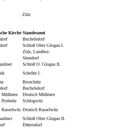
Zülz
sche Kirche
Standesamt
dorf
Buchelsdorf
sdorf
Schloß Ober Glogau I.
Zülz, Landbez.
Simsdorf
auliner
Schloß O. Glogau II.
nik
Schelitz I.
tz
Broschütz
dorf
Buchelsdorf
h Müllmen
Deutsch Müllmen
 Probnitz
Schlogwitz
 Rasselwitz
Deutsch Rasselwitz
auliner
Schloß Ober Glogau II.
orf
Dittersdorf