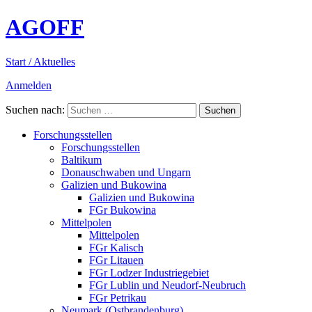
AGOFF
Start / Aktuelles
Anmelden
Suchen nach:
Forschungsstellen
Forschungsstellen
Baltikum
Donauschwaben und Ungarn
Galizien und Bukowina
Galizien und Bukowina
FGr Bukowina
Mittelpolen
Mittelpolen
FGr Kalisch
FGr Litauen
FGr Lodzer Industriegebiet
FGr Lublin und Neudorf-Neubruch
FGr Petrikau
Neumark (Ostbrandenburg)