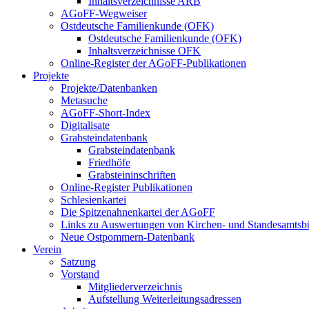
Inhaltsverzeichnisse ARB
AGoFF-Wegweiser
Ostdeutsche Familienkunde (OFK)
Ostdeutsche Familienkunde (OFK)
Inhaltsverzeichnisse OFK
Online-Register der AGoFF-Publikationen
Projekte
Projekte/Datenbanken
Metasuche
AGoFF-Short-Index
Digitalisate
Grabsteindatenbank
Grabsteindatenbank
Friedhöfe
Grabsteininschriften
Online-Register Publikationen
Schlesienkartei
Die Spitzenahnenkartei der AGoFF
Links zu Auswertungen von Kirchen- und Standesamtsbü
Neue Ostpommern-Datenbank
Verein
Satzung
Vorstand
Mitgliederverzeichnis
Aufstellung Weiterleitungsadressen