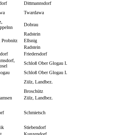
dorf
Dittmannsdorf
wa
Twardawa
z,
Dobrau
ppelnn
Radstein
 Probnitz
Ellsnig
Radstein
sdorf
Friedersdorf
msdorf,
Schloß Ober Glogau I.
osel
logau
Schloß Ober Glogau I.
Zülz, Landbez.
Broschütz
ramsen
Zülz, Landbez.
rf
Schmietsch
ik
Stiebendorf
t
Kunzendorf