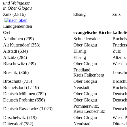
und Weingasse
in Ober Glogau
Zülz (2.816)
Ellsnig
Zülz
Landgemeinden
Ort
evangelische Kirche
katholi
Achthuben (299)
Schnellewalde
Buchels
Alt Kuttendorf (353)
Ober Glogau
Frieder
Altstadt (634)
Ellsnig
Zülz
Altzülz (284)
Ellsnig
Altzülz
Blaschewitz (239)
Ober Glogau
Wiese p
Friedland,
Bresnitz (366)
Lonsch
Kreis Falkenberg
Broschütz (735)
Ober Glogau
Broschü
Buchelsdorf (1.119)
Neustadt
Buchels
Deutsch Müllmen (782)
Ober Glogau
Deutsc
Deutsch Probnitz (656)
Ober Glogau
Deutsch
Pommerswitz,
Deutsch Rasselwitz (3.023)
Deutsch
Kreis Leobschütz
Dirschelwitz (719)
Ober Glogau
Wiese P
Dittersdorf (782)
Neudstadt
Dittersd