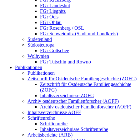
FGr Landeshut
FGr Liegnitz
FGr Oels
FGr Ohlau
FGr Rosenberg / OSL
FGr Schweidnitz (Stadt und Landkreis)
Sudetenland
Südosteuropa
FGr Gottschee
Wolhynien
FGr Tutschin und Rowno
Publikationen
Publikationen
Zeitschrift für Ostdeutsche Familiengeschichte (ZOFG)
Zeitschrift für Ostdeutsche Familiengeschichte
(ZOFG)
Inhaltsverzeichnisse ZOFG
Archiv ostdeutscher Familienforscher (AOFF)
Archiv ostdeutscher Familienforscher (AOFF)
Inhaltsverzeichnisse AOFF
Schriftenreihe
Schriftenreihe
Inhaltsverzeichnisse Schriftenreihe
Arbeitsberichte (ARB)