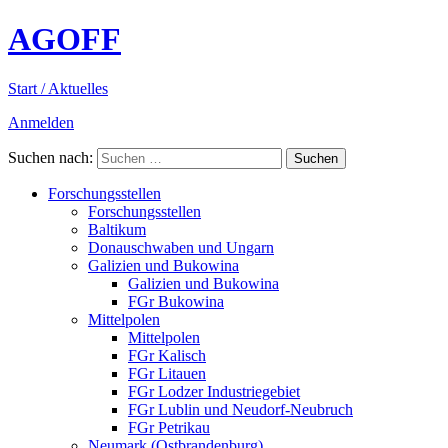
AGOFF
Start / Aktuelles
Anmelden
Suchen nach:
Forschungsstellen
Forschungsstellen
Baltikum
Donauschwaben und Ungarn
Galizien und Bukowina
Galizien und Bukowina
FGr Bukowina
Mittelpolen
Mittelpolen
FGr Kalisch
FGr Litauen
FGr Lodzer Industriegebiet
FGr Lublin und Neudorf-Neubruch
FGr Petrikau
Neumark (Ostbrandenburg)