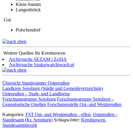
Klein-Stamm
Langenbrück
Gut
Polschendorf
Weitere Quellen für Kerstinowen
Archivsuche SEZAM i ZoSIA
Archivsuche Szukajwarchiwach.pl
Übersicht Standesämter Ostpreußen
Landkreis Sensburg (Städte und Gemeideverzeichnis)
Ostpreußen – Stadt- und Landkreise
Forschungsgruppe Sensburg
Forschungsgruppe Sensburg –
Genealogische Quellen
Forschungsstelle Ost- und Westpreußen
Kategorien:
FST Ost- und Westpreußen - offen
,
Ostpreußen -
Standesamt (Kr. Sensburg)
Schlagwörter:
Kerstinowen
,
Standesamtsbezirk