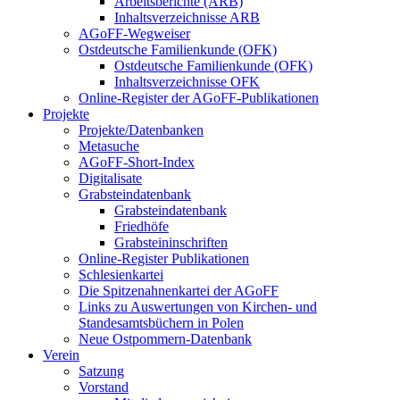
Arbeitsberichte (ARB)
Inhaltsverzeichnisse ARB
AGoFF-Wegweiser
Ostdeutsche Familienkunde (OFK)
Ostdeutsche Familienkunde (OFK)
Inhaltsverzeichnisse OFK
Online-Register der AGoFF-Publikationen
Projekte
Projekte/Datenbanken
Metasuche
AGoFF-Short-Index
Digitalisate
Grabsteindatenbank
Grabsteindatenbank
Friedhöfe
Grabsteininschriften
Online-Register Publikationen
Schlesienkartei
Die Spitzenahnenkartei der AGoFF
Links zu Auswertungen von Kirchen- und
Standesamtsbüchern in Polen
Neue Ostpommern-Datenbank
Verein
Satzung
Vorstand