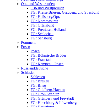
Ost- und Westpreußen
Ost- und Westpreußen
FGr Kreise Briesen, Graudenz und Strasburg
FGr Heilsberg/Opr.
FGr Nordmasuren
FGr Ortelsburg
FGr Preußisch Holland
FGr Schlochau
FGr Sensburg
Pommern
Posen
Posen
FGr Böhmische Brüder
FGr Fraustadt
FGr Kempen i. Posen
Russlanddeutsche
Schlesien
Schlesien
FGr Breslau
FGr Brieg
FGr Goldberg-Haynau
FGr Groß Strehlitz
FGr Grünberg und Freystadt
FGr Hirschberg & Löwenberg
FGr Kreuzburg