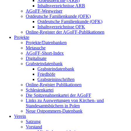
Arbeitsberichte (ARB)
Inhaltsverzeichnisse ARB
AGoFF-Wegweiser
Ostdeutsche Familienkunde (OFK)
Ostdeutsche Familienkunde (OFK)
Inhaltsverzeichnisse OFK
Online-Register der AGoFF-Publikationen
Projekte
Projekte/Datenbanken
Metasuche
AGoFF-Short-Index
Digitalisate
Grabsteindatenbank
Grabsteindatenbank
Friedhöfe
Grabsteininschriften
Online-Register Publikationen
Schlesienkartei
Die Spitzenahnenkartei der AGoFF
Links zu Auswertungen von Kirchen- und
Standesamtsbüchern in Polen
Neue Ostpommern-Datenbank
Verein
Satzung
Vorstand