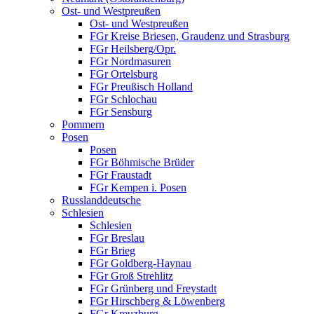
Ost- und Westpreußen
Ost- und Westpreußen
FGr Kreise Briesen, Graudenz und Strasburg
FGr Heilsberg/Opr.
FGr Nordmasuren
FGr Ortelsburg
FGr Preußisch Holland
FGr Schlochau
FGr Sensburg
Pommern
Posen
Posen
FGr Böhmische Brüder
FGr Fraustadt
FGr Kempen i. Posen
Russlanddeutsche
Schlesien
Schlesien
FGr Breslau
FGr Brieg
FGr Goldberg-Haynau
FGr Groß Strehlitz
FGr Grünberg und Freystadt
FGr Hirschberg & Löwenberg
FGr Kreuzburg