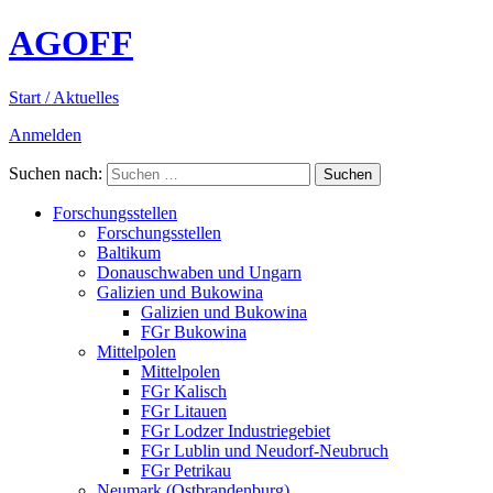
AGOFF
Start / Aktuelles
Anmelden
Suchen nach:
Forschungsstellen
Forschungsstellen
Baltikum
Donauschwaben und Ungarn
Galizien und Bukowina
Galizien und Bukowina
FGr Bukowina
Mittelpolen
Mittelpolen
FGr Kalisch
FGr Litauen
FGr Lodzer Industriegebiet
FGr Lublin und Neudorf-Neubruch
FGr Petrikau
Neumark (Ostbrandenburg)