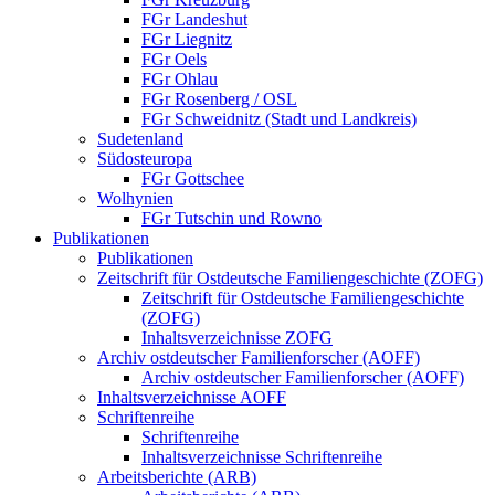
FGr Landeshut
FGr Liegnitz
FGr Oels
FGr Ohlau
FGr Rosenberg / OSL
FGr Schweidnitz (Stadt und Landkreis)
Sudetenland
Südosteuropa
FGr Gottschee
Wolhynien
FGr Tutschin und Rowno
Publikationen
Publikationen
Zeitschrift für Ostdeutsche Familiengeschichte (ZOFG)
Zeitschrift für Ostdeutsche Familiengeschichte
(ZOFG)
Inhaltsverzeichnisse ZOFG
Archiv ostdeutscher Familienforscher (AOFF)
Archiv ostdeutscher Familienforscher (AOFF)
Inhaltsverzeichnisse AOFF
Schriftenreihe
Schriftenreihe
Inhaltsverzeichnisse Schriftenreihe
Arbeitsberichte (ARB)