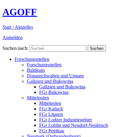
AGOFF
Start / Aktuelles
Anmelden
Suchen nach:
Forschungsstellen
Forschungsstellen
Baltikum
Donauschwaben und Ungarn
Galizien und Bukowina
Galizien und Bukowina
FGr Bukowina
Mittelpolen
Mittelpolen
FGr Kalisch
FGr Litauen
FGr Lodzer Industriegebiet
FGr Lublin und Neudorf-Neubruch
FGr Petrikau
Neumark (Ostbrandenburg)