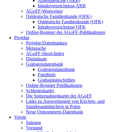
Arbeitsberichte (ARB)
Inhaltsverzeichnisse ARB
AGoFF-Wegweiser
Ostdeutsche Familienkunde (OFK)
Ostdeutsche Familienkunde (OFK)
Inhaltsverzeichnisse OFK
Online-Register der AGoFF-Publikationen
Projekte
Projekte/Datenbanken
Metasuche
AGoFF-Short-Index
Digitalisate
Grabsteindatenbank
Grabsteindatenbank
Friedhöfe
Grabsteininschriften
Online-Register Publikationen
Schlesienkartei
Die Spitzenahnenkartei der AGoFF
Links zu Auswertungen von Kirchen- und
Standesamtsbüchern in Polen
Neue Ostpommern-Datenbank
Verein
Satzung
Vorstand