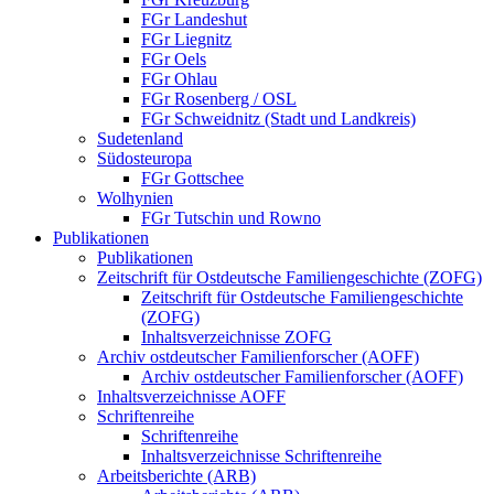
FGr Landeshut
FGr Liegnitz
FGr Oels
FGr Ohlau
FGr Rosenberg / OSL
FGr Schweidnitz (Stadt und Landkreis)
Sudetenland
Südosteuropa
FGr Gottschee
Wolhynien
FGr Tutschin und Rowno
Publikationen
Publikationen
Zeitschrift für Ostdeutsche Familiengeschichte (ZOFG)
Zeitschrift für Ostdeutsche Familiengeschichte
(ZOFG)
Inhaltsverzeichnisse ZOFG
Archiv ostdeutscher Familienforscher (AOFF)
Archiv ostdeutscher Familienforscher (AOFF)
Inhaltsverzeichnisse AOFF
Schriftenreihe
Schriftenreihe
Inhaltsverzeichnisse Schriftenreihe
Arbeitsberichte (ARB)