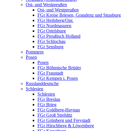
Ost- und Westpreußen
Ost- und Westpreußen
FGr Kreise Briesen, Graudenz und Strasburg
FGr Heilsberg/Opr.
FGr Nordmasuren
FGr Ortelsburg
FGr Preußisch Holland
FGr Schlochau
FGr Sensburg
Pommern
Posen
Posen
FGr Böhmische Brüder
FGr Fraustadt
FGr Kempen i. Posen
Russlanddeutsche
Schlesien
Schlesien
FGr Breslau
FGr Brieg
FGr Goldberg-Haynau
FGr Groß Strehlitz
FGr Grünberg und Freystadt
FGr Hirschberg & Löwenberg
FGr Kreuzburg