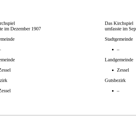
rchspiel
Das Kirchspiel
te im Dezember 1907
umfasste im Se
emeinde
Stadtgemeinde
–
–
emeinde
Landgemeinde
Zessel
Zessel
zirk
Gutsbezirk
Zessel
–