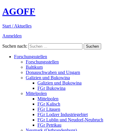
AGOFF
Start / Aktuelles
Anmelden
Suchen nach:
Forschungsstellen
Forschungsstellen
Baltikum
Donauschwaben und Ungarn
Galizien und Bukowina
Galizien und Bukowina
FGr Bukowina
Mittelpolen
Mittelpolen
FGr Kalisch
FGr Litauen
FGr Lodzer Industriegebiet
FGr Lublin und Neudorf-Neubruch
FGr Petrikau
Neumark (Ostbrandenburg)