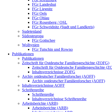
FGr Landeshut
FGr Liegnitz
FGr Oels
FGr Ohlau
FGr Rosenberg / OSL
FGr Schweidnitz (Stadt und Landkreis)
Sudetenland
Südosteuropa
FGr Gottschee
Wolhynien
FGr Tutschin und Rowno
Publikationen
Publikationen
Zeitschrift für Ostdeutsche Familiengeschichte (ZOFG)
Zeitschrift für Ostdeutsche Familiengeschichte (
Inhaltsverzeichnisse ZOFG
Archiv ostdeutscher Familienforscher (AOFF)
Archiv ostdeutscher Familienforscher (AOFF)
Inhaltsverzeichnisse AOFF
Schriftenreihe
Schriftenreihe
Inhaltsverzeichnisse Schriftenreihe
Arbeitsberichte (ARB)
Arbeitsberichte (ARB)