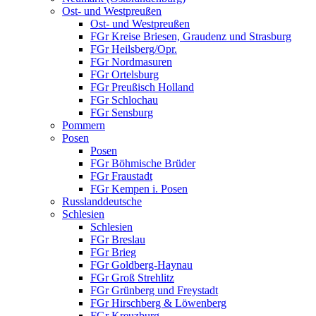
Ost- und Westpreußen
Ost- und Westpreußen
FGr Kreise Briesen, Graudenz und Strasburg
FGr Heilsberg/Opr.
FGr Nordmasuren
FGr Ortelsburg
FGr Preußisch Holland
FGr Schlochau
FGr Sensburg
Pommern
Posen
Posen
FGr Böhmische Brüder
FGr Fraustadt
FGr Kempen i. Posen
Russlanddeutsche
Schlesien
Schlesien
FGr Breslau
FGr Brieg
FGr Goldberg-Haynau
FGr Groß Strehlitz
FGr Grünberg und Freystadt
FGr Hirschberg & Löwenberg
FGr Kreuzburg