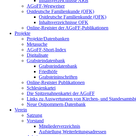
Inhaltsverzeichnisse ARB
AGoFF-Wegweiser
Ostdeutsche Familienkunde (OFK)
Ostdeutsche Familienkunde (OFK)
Inhaltsverzeichnisse OFK
Online-Register der AGoFF-Publikationen
Projekte
Projekte/Datenbanken
Metasuche
AGoFF-Short-Index
Digitalisate
Grabsteindatenbank
Grabsteindatenbank
Friedhöfe
Grabsteininschriften
Online-Register Publikationen
Schlesienkartei
Die Spitzenahnenkartei der AGoFF
Links zu Auswertungen von Kirchen- und Standesamtsbü
Neue Ostpommern-Datenbank
Verein
Satzung
Vorstand
Mitgliederverzeichnis
Aufstellung Weiterleitungsadressen