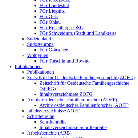
FGr Landeshut
FGr Liegnitz
FGr Oels
FGr Ohlau
FGr Rosenberg / OSL
FGr Schweidnitz (Stadt und Landkreis)
Sudetenland
Südosteuropa
FGr Gottschee
Wolhynien
FGr Tutschin und Rowno
Publikationen
Publikationen
Zeitschrift für Ostdeutsche Familiengeschichte (ZOFG)
Zeitschrift für Ostdeutsche Familiengeschichte
(ZOFG)
Inhaltsverzeichnisse ZOFG
Archiv ostdeutscher Familienforscher (AOFF)
Archiv ostdeutscher Familienforscher (AOFF)
Inhaltsverzeichnisse AOFF
Schriftenreihe
Schriftenreihe
Inhaltsverzeichnisse Schriftenreihe
Arbeitsberichte (ARB)