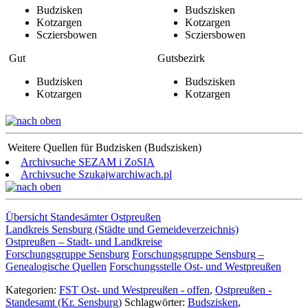
Budzisken
Budszisken
Kotzargen
Kotzargen
Scziersbowen
Scziersbowen
Gut
Gutsbezirk
Budzisken
Budszisken
Kotzargen
Kotzargen
Weitere Quellen für Budzisken (Budszisken)
Archivsuche SEZAM i ZoSIA
Archivsuche Szukajwarchiwach.pl
Übersicht Standesämter Ostpreußen
Landkreis Sensburg (Städte und Gemeideverzeichnis)
Ostpreußen – Stadt- und Landkreise
Forschungsgruppe Sensburg
Forschungsgruppe Sensburg –
Genealogische Quellen
Forschungsstelle Ost- und Westpreußen
Kategorien:
FST Ost- und Westpreußen - offen
,
Ostpreußen -
Standesamt (Kr. Sensburg)
Schlagwörter:
Budszisken
,