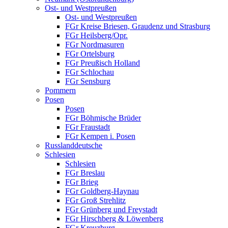
Ost- und Westpreußen
Ost- und Westpreußen
FGr Kreise Briesen, Graudenz und Strasburg
FGr Heilsberg/Opr.
FGr Nordmasuren
FGr Ortelsburg
FGr Preußisch Holland
FGr Schlochau
FGr Sensburg
Pommern
Posen
Posen
FGr Böhmische Brüder
FGr Fraustadt
FGr Kempen i. Posen
Russlanddeutsche
Schlesien
Schlesien
FGr Breslau
FGr Brieg
FGr Goldberg-Haynau
FGr Groß Strehlitz
FGr Grünberg und Freystadt
FGr Hirschberg & Löwenberg
FGr Kreuzburg