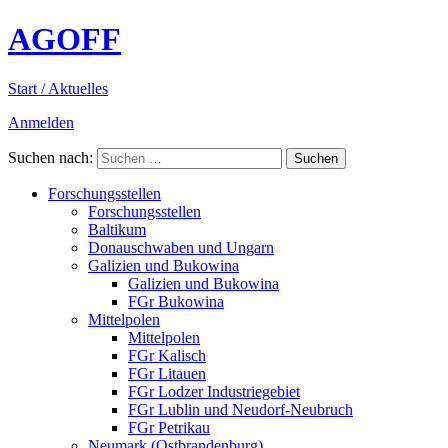
AGOFF
Start / Aktuelles
Anmelden
Suchen nach:
Forschungsstellen
Forschungsstellen
Baltikum
Donauschwaben und Ungarn
Galizien und Bukowina
Galizien und Bukowina
FGr Bukowina
Mittelpolen
Mittelpolen
FGr Kalisch
FGr Litauen
FGr Lodzer Industriegebiet
FGr Lublin und Neudorf-Neubruch
FGr Petrikau
Neumark (Ostbrandenburg)