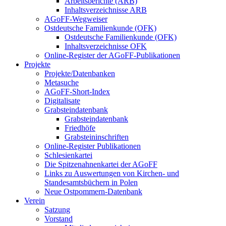
Arbeitsberichte (ARB)
Inhaltsverzeichnisse ARB
AGoFF-Wegweiser
Ostdeutsche Familienkunde (OFK)
Ostdeutsche Familienkunde (OFK)
Inhaltsverzeichnisse OFK
Online-Register der AGoFF-Publikationen
Projekte
Projekte/Datenbanken
Metasuche
AGoFF-Short-Index
Digitalisate
Grabsteindatenbank
Grabsteindatenbank
Friedhöfe
Grabsteininschriften
Online-Register Publikationen
Schlesienkartei
Die Spitzenahnenkartei der AGoFF
Links zu Auswertungen von Kirchen- und
Standesamtsbüchern in Polen
Neue Ostpommern-Datenbank
Verein
Satzung
Vorstand