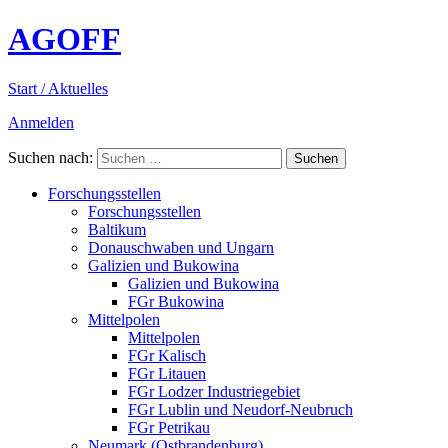
AGOFF
Start / Aktuelles
Anmelden
Suchen nach:
Forschungsstellen
Forschungsstellen
Baltikum
Donauschwaben und Ungarn
Galizien und Bukowina
Galizien und Bukowina
FGr Bukowina
Mittelpolen
Mittelpolen
FGr Kalisch
FGr Litauen
FGr Lodzer Industriegebiet
FGr Lublin und Neudorf-Neubruch
FGr Petrikau
Neumark (Ostbrandenburg)