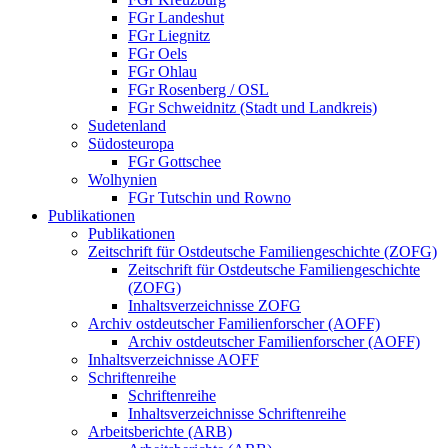
FGr Landeshut
FGr Liegnitz
FGr Oels
FGr Ohlau
FGr Rosenberg / OSL
FGr Schweidnitz (Stadt und Landkreis)
Sudetenland
Südosteuropa
FGr Gottschee
Wolhynien
FGr Tutschin und Rowno
Publikationen
Publikationen
Zeitschrift für Ostdeutsche Familiengeschichte (ZOFG)
Zeitschrift für Ostdeutsche Familiengeschichte
(ZOFG)
Inhaltsverzeichnisse ZOFG
Archiv ostdeutscher Familienforscher (AOFF)
Archiv ostdeutscher Familienforscher (AOFF)
Inhaltsverzeichnisse AOFF
Schriftenreihe
Schriftenreihe
Inhaltsverzeichnisse Schriftenreihe
Arbeitsberichte (ARB)