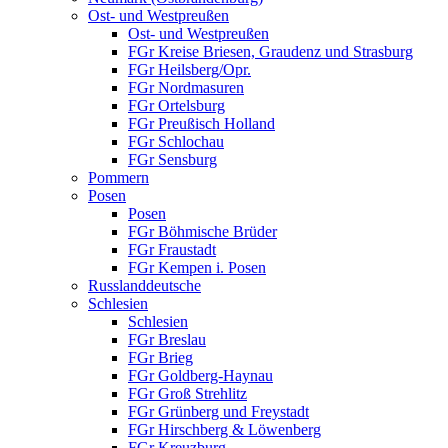
Ost- und Westpreußen
Ost- und Westpreußen
FGr Kreise Briesen, Graudenz und Strasburg
FGr Heilsberg/Opr.
FGr Nordmasuren
FGr Ortelsburg
FGr Preußisch Holland
FGr Schlochau
FGr Sensburg
Pommern
Posen
Posen
FGr Böhmische Brüder
FGr Fraustadt
FGr Kempen i. Posen
Russlanddeutsche
Schlesien
Schlesien
FGr Breslau
FGr Brieg
FGr Goldberg-Haynau
FGr Groß Strehlitz
FGr Grünberg und Freystadt
FGr Hirschberg & Löwenberg
FGr Kreuzburg